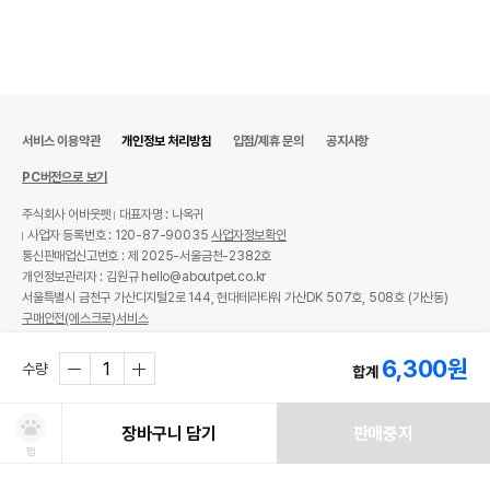
서비스 이용약관
개인정보 처리방침
입점/제휴 문의
공지사항
PC버전으로 보기
주식회사 어바웃펫
대표자명 : 나옥귀
사업자 등록번호 : 120-87-90035
사업자정보확인
통신판매업신고번호 : 제 2025-서울금천-2382호
개인정보관리자 : 김원규 hello@aboutpet.co.kr
서울특별시 금천구 가산디지털2로 144, 현대테라타워 가산DK 507호, 508호 (가산동)
구매안전(에스크로)서비스
© copyright (c) www.aboutpet.co.kr all rights reserved.
6,300
원
수량
합계
장바구니 담기
판매중지
찜