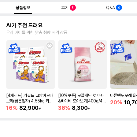
상품정보
후기
Q&A
5
0
Ai가 추천 드려요
우리 아이를 위한 맞춤 취향 저격 상품
[4개세트] 가필드 고양이모래
[10%쿠폰] 로얄캐닌 캣 마더
바른벤토모래 6
보라(굵은입자) 4.55kg 카사
&베이비 모아보기(400g/4/1
20%
10,7
바모래
0kg)
16%
82,900
36%
8,300
원
원