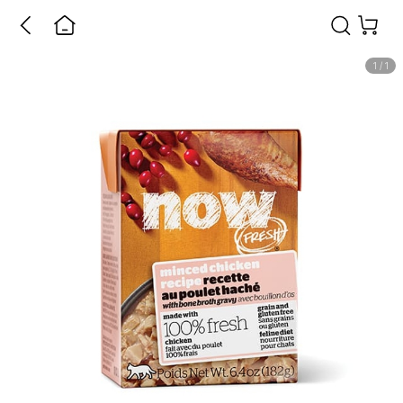
1
/
1