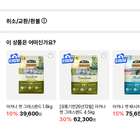
취소/교환/환불
이 상품은 어떠신가요?
아카나 캣 그래스랜드 1.8kg
[유통기한26년12월] 아카나
아카나 캣 패시피카
캣 그래스랜드 4.5kg
10%
39,600
15%
75,6
원
30%
62,300
원