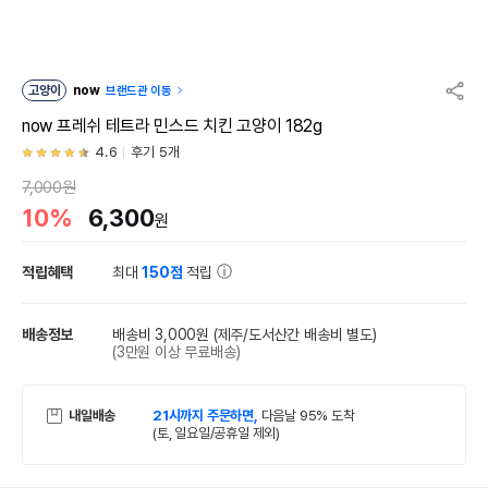
고양이
now
브랜드관 이동
now 프레쉬 테트라 민스드 치킨 고양이 182g
4.6
후기 5개
7,000원
10%
6,300
원
적립혜택
최대
150점
적립
배송정보
배송비 3,000원
(제주/도서산간 배송비 별도)
(3만원 이상 무료배송)
내일배송
21시까지 주문하면,
다음날 95% 도착
(토, 일요일/공휴일 제외)