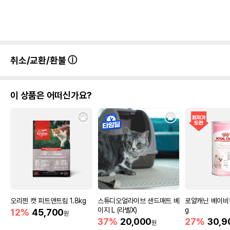
취소/교환/환불
이 상품은 어떠신가요?
오리젠 캣 피트앤트림 1.8kg
스튜디오얼라이브 샌드매트 베
로얄캐닌 베이비캣
이지 L (라벨X)
g
12%
45,700
원
37%
20,000
27%
30,9
원