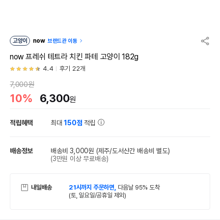
고양이
now
브랜드관 이동
now 프레쉬 테트라 치킨 파테 고양이 182g
4.4
후기 22개
7,000원
10%
6,300
원
적립혜택
최대
150점
적립
배송정보
배송비 3,000원
(제주/도서산간 배송비 별도)
(3만원 이상 무료배송)
내일배송
21시까지 주문하면,
다음날 95% 도착
(토, 일요일/공휴일 제외)