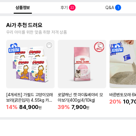
상품정보
후기
Q&A
22
1
Ai가 추천 드려요
우리 아이를 위한 맞춤 취향 저격 상품
[4개세트] 가필드 고양이모래
로얄캐닌 캣 마더&베이비 모
바른벤토모래 6
보라(굵은입자) 4.55kg 카사
아보기(400g/4/10kg)
20%
10,7
바모래
14%
84,900
39%
7,900
원
원