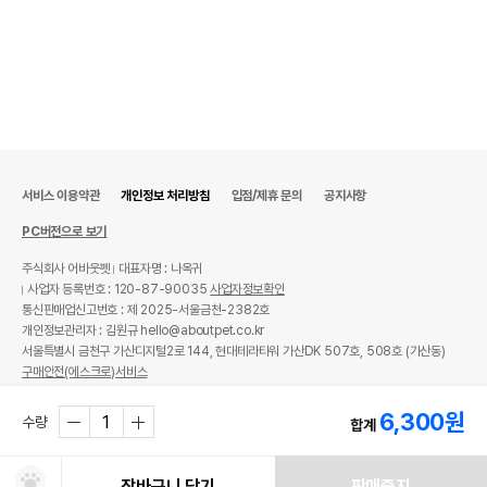
서비스 이용약관
개인정보 처리방침
입점/제휴 문의
공지사항
PC버전으로 보기
주식회사 어바웃펫
대표자명 : 나옥귀
사업자 등록번호 : 120-87-90035
사업자정보확인
통신판매업신고번호 : 제 2025-서울금천-2382호
개인정보관리자 : 김원규 hello@aboutpet.co.kr
서울특별시 금천구 가산디지털2로 144, 현대테라타워 가산DK 507호, 508호 (가산동)
구매안전(에스크로)서비스
© copyright (c) www.aboutpet.co.kr all rights reserved.
6,300
원
수량
합계
장바구니 담기
판매중지