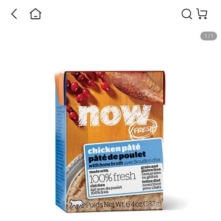
1
/
1