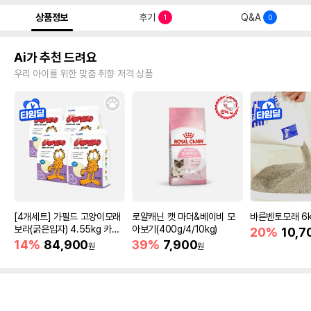
상품정보
후기
Q&A
1
0
Ai가 추천 드려요
우리 아이를 위한 맞춤 취향 저격 상품
[4개세트] 가필드 고양이모래
로얄캐닌 캣 마더&베이비 모
바른벤토모래 6
보라(굵은입자) 4.55kg 카사
아보기(400g/4/10kg)
20%
10,7
바모래
14%
84,900
39%
7,900
원
원