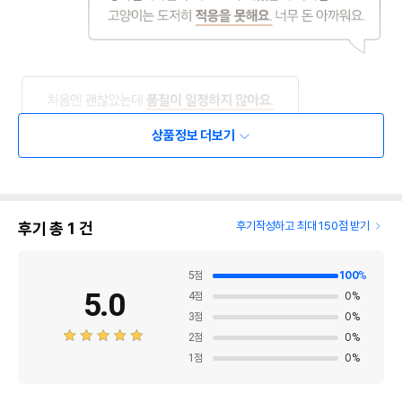
상품정보 더보기
후기 총
1
건
후기작성하고 최대 150점 받기
5
점
100
%
5.0
4
점
0
%
3
점
0
%
2
점
0
%
1
점
0
%