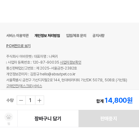
서비스 이용약관
개인정보 처리방침
입점/제휴 문의
공지사항
PC버전으로 보기
주식회사 어바웃펫
대표자명 : 나옥귀
사업자 등록번호 : 120-87-90035
사업자정보확인
통신판매업신고번호 : 제 2025-서울금천-2382호
개인정보관리자 : 김원규 hello@aboutpet.co.kr
서울특별시 금천구 가산디지털2로 144, 현대테라타워 가산DK 507호, 508호 (가산동)
구매안전(에스크로)서비스
© copyright (c) www.aboutpet.co.kr all rights reserved.
14,800
원
수량
합계
장바구니 담기
판매중지
찜