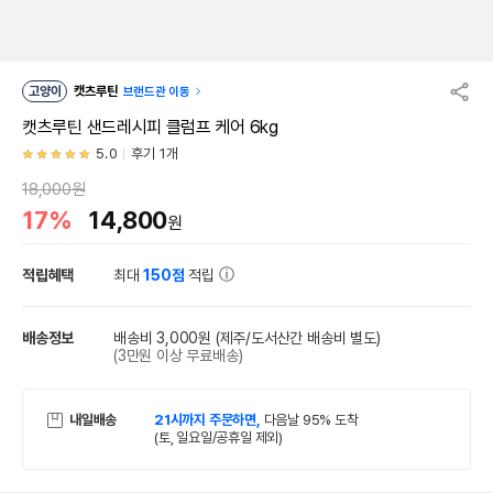
고양이
캣츠루틴
브랜드관 이동
캣츠루틴 샌드레시피 클럼프 케어 6kg
5.0
후기 1개
18,000원
17%
14,800
원
적립혜택
최대
150점
적립
배송정보
배송비 3,000원
(제주/도서산간 배송비 별도)
(3만원 이상 무료배송)
내일배송
21시까지 주문하면,
다음날 95% 도착
(토, 일요일/공휴일 제외)