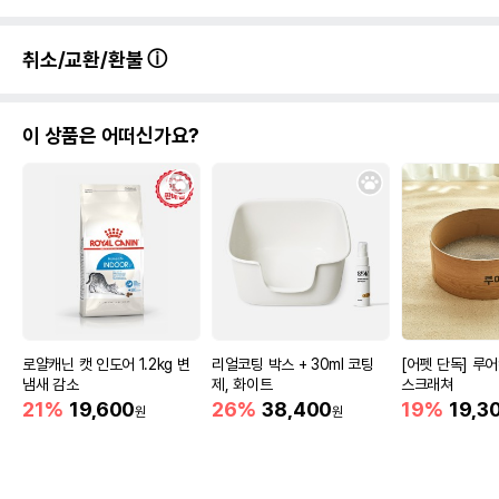
취소/교환/환불
이 상품은 어떠신가요?
로얄캐닌 캣 인도어 1.2kg 변
리얼코팅 박스 + 30ml 코팅
[어펫 단독] 루
냄새 감소
제, 화이트
스크래쳐
21%
19,600
26%
38,400
19%
19,3
원
원