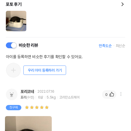
포토 후기
비슷한 리뷰
만족도순
최신순
아이를 등록하면 비슷한 후기를 확인할 수 있어요.
우리 아이 등록하러 가기
포리코네
2022.07.16
0
포리
(수컷)
6살
5.5kg
코리안쇼트헤어
첫구매