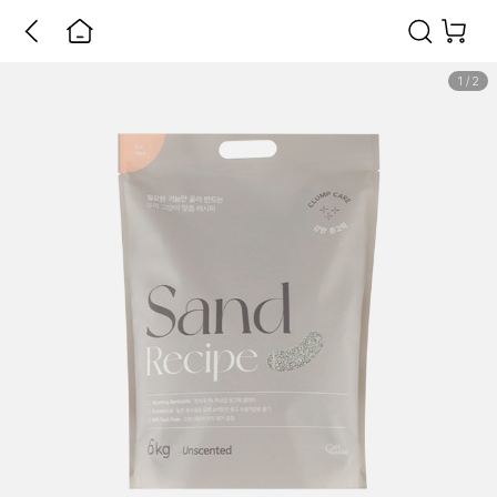
1
/
2