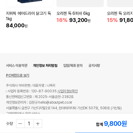
지위픽 에어드라이 닭고기 독
오리젠 독 6피쉬 6kg
오리젠 독 오리지
1kg
16%
93,200
15%
91,8
원
84,000
원
서비스 이용약관
개인정보 처리방침
입점/제휴 문의
공지사항
PC버전으로 보기
주식회사 어바웃펫
대표자명 : 나옥귀
사업자 등록번호 : 120-87-90035
사업자정보확인
통신판매업신고번호 : 제 2025-서울금천-2382호
개인정보관리자 : 김원규 hello@aboutpet.co.kr
서울특별시 금천구 가산디지털2로 144, 현대테라타워 가산DK 507호, 508호 (가산동)
구매안전(에스크로)서비스
9,800
원
© copyright (c) www.aboutpet.co.kr all rights reserved.
수량
합계