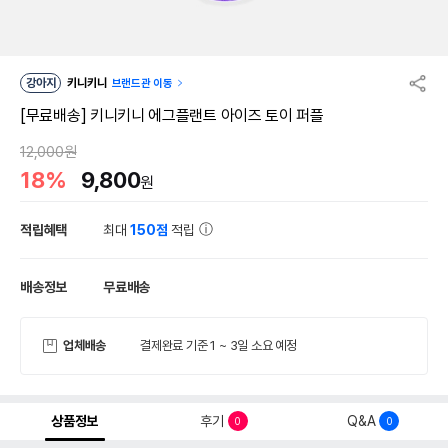
강아지
키니키니
브랜드관 이동
[무료배송] 키니키니 에그플랜트 아이즈 토이 퍼플
12,000원
18%
9,800
원
적립혜택
최대
150점
적립
배송정보
무료배송
업체배송
결제완료 기준 1 ~ 3일 소요 예정
상품정보
후기
Q&A
0
0