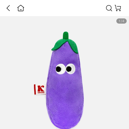
1
/
4