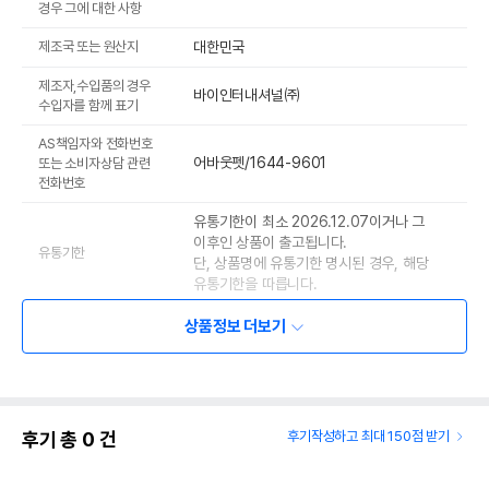
경우 그에 대한 사항
제조국 또는 원산지
대한민국
제조자,수입품의 경우
바이인터내셔널㈜
수입자를 함께 표기
AS책임자와 전화번호
어바웃펫/1644-9601
또는 소비자상담 관련
전화번호
유통기한이 최소 2026.12.07이거나 그
이후인 상품이 출고됩니다.
유통기한
단, 상품명에 유통기한 명시된 경우, 해당
유통기한을 따릅니다.
상품정보 더보기
후기 총
0
건
후기작성하고 최대 150점 받기