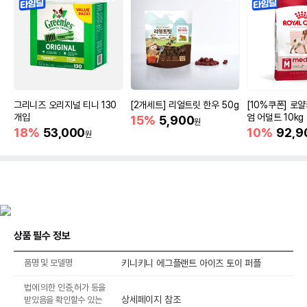
그리니즈 오리지널 티니 130
[2개세트] 리얼트릿 한우 50g
[10%쿠폰] 로
개입
엄 어덜트 10kg
15%
5,900
원
증진
18%
53,000
10%
92,9
원
상품 필수 정보
품명 및 모델명
키니키니 에그플랜트 아이즈 토이 퍼플
법에 의한 인증,허가 등을
상세페이지 참조
받았음을 확인할수 있는