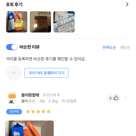
포토 후기
비슷한 리뷰
만족도순
최신순
아이를 등록하면 비슷한 후기를 확인할 수 있어요.
우리 아이 등록하러 가기
블리랑함께
2022.06.15
0
블리
(암컷)
4살
4.5kg
러시안블루
첫구매