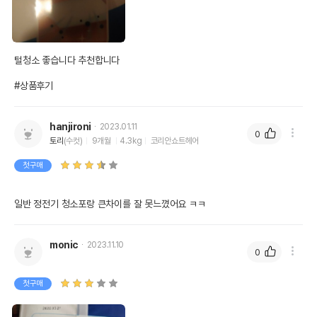
털청소 좋습니다 추천합니다

#상품후기
hanjironi
2023.01.11
0
토리
(수컷)
9개월
4.3kg
코리안쇼트헤어
첫구매
일반 정전기 청소포랑 큰차이를 잘 못느꼈어요 ㅋㅋ
monic
2023.11.10
0
첫구매