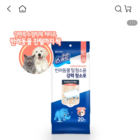
1
/
1