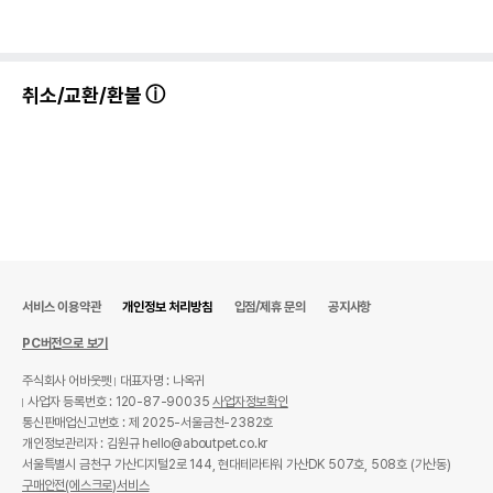
취소/교환/환불
서비스 이용약관
개인정보 처리방침
입점/제휴 문의
공지사항
PC버전으로 보기
주식회사 어바웃펫
대표자명 : 나옥귀
사업자 등록번호 : 120-87-90035
사업자정보확인
통신판매업신고번호 : 제 2025-서울금천-2382호
개인정보관리자 : 김원규 hello@aboutpet.co.kr
서울특별시 금천구 가산디지털2로 144, 현대테라타워 가산DK 507호, 508호 (가산동)
구매안전(에스크로)서비스