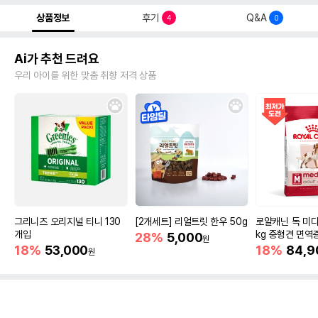
상품정보
후기
Q&A
4
0
Ai가 추천 드려요
우리 아이를 위한 맞춤 취향 저격 상품
그리니즈 오리지널 티니 130
[2개세트] 리얼트릿 한우 50g
로얄캐닌 독 미디
개입
kg 중형견 면역
28%
5,000
원
18%
53,000
18%
84,9
원