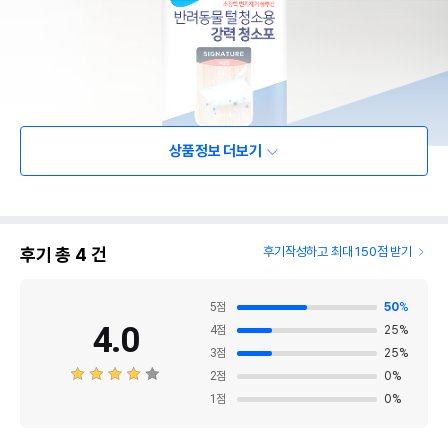
상품정보 더보기
후기 총
4
건
후기작성하고 최대 150점 받기
5
점
50
%
4.0
4
점
25
%
3
점
25
%
2
점
0
%
1
점
0
%