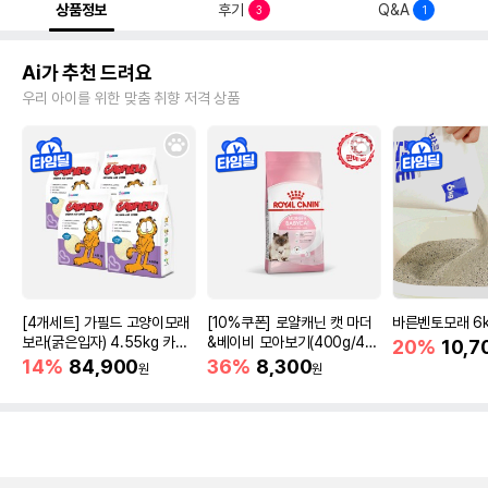
상품정보
후기
Q&A
3
1
Ai가 추천 드려요
우리 아이를 위한 맞춤 취향 저격 상품
[4개세트] 가필드 고양이모래
[10%쿠폰] 로얄캐닌 캣 마더
바른벤토모래 6
보라(굵은입자) 4.55kg 카사
&베이비 모아보기(400g/4/1
20%
10,7
바모래
0kg)
14%
84,900
36%
8,300
원
원