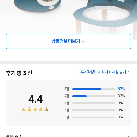
상품정보 더보기
후기 총
3
건
후기작성하고 최대 150점 받기
5
점
67
%
4.4
4
점
33
%
3
점
0
%
2
점
0
%
1
점
0
%
포토 후기