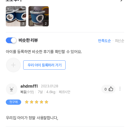
3
2
비슷한 리뷰
만족도순
최신순
아이를 등록하면 비슷한 후기를 확인할 수 있어요.
우리 아이 등록하러 가기
ahdrmffl
2023.01.28
0
복길
(수컷)
7살
4.6kg
페르시안
첫구매
우리집 아이가 정말 사용잘합니다,