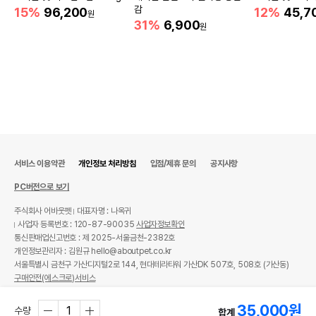
감
15%
96,200
12%
45,7
원
31%
6,900
원
서비스 이용약관
개인정보 처리방침
입점/제휴 문의
공지사항
PC버전으로 보기
주식회사 어바웃펫
대표자명 : 나옥귀
사업자 등록번호 : 120-87-90035
사업자정보확인
통신판매업신고번호 : 제 2025-서울금천-2382호
개인정보관리자 : 김원규 hello@aboutpet.co.kr
서울특별시 금천구 가산디지털2로 144, 현대테라타워 가산DK 507호, 508호 (가산동)
구매안전(에스크로)서비스
© copyright (c) www.aboutpet.co.kr all rights reserved.
35,000
원
수량
합계