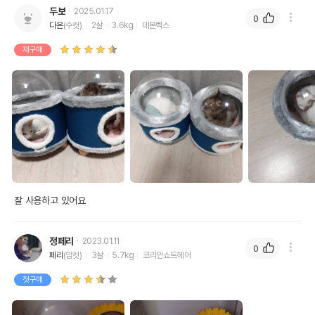
두보
2025.01.17
0
다온
(수컷)
2살
3.6kg
데본렉스
재구매
잘 사용하고 있어요 
정페리
2023.01.11
0
페리
(암컷)
3살
5.7kg
코리안쇼트헤어
첫구매