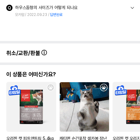
하우스돔형의 사이즈가 어떻게 되나요
모카맘
2022.09.23
답변완료
취소/교환/환불
이 상품은 어떠신가요?
오리젠 캣 피트앤트림 5.4kg
캐티맨 순간포착 셀카봉 장난
오리젠 캣 오리지널