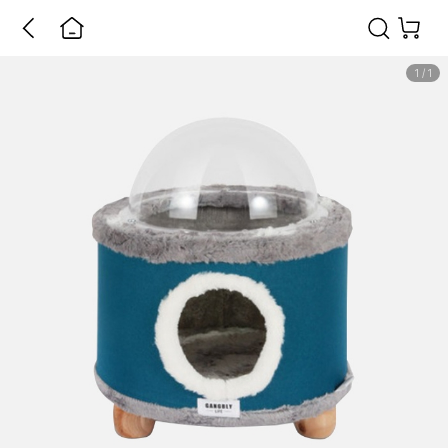
1
/
1