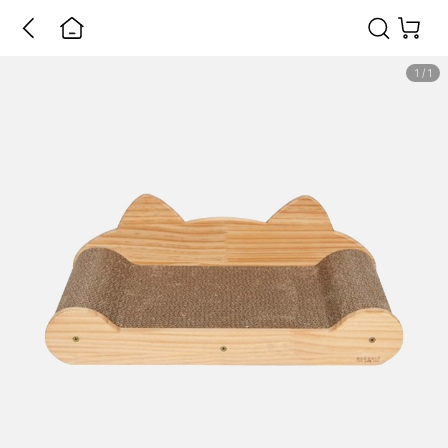
1
/
1