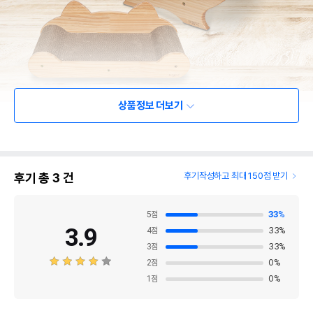
상품정보 더보기
후기 총
3
건
후기작성하고 최대 150점 받기
5
점
33
%
3.9
4
점
33
%
3
점
33
%
2
점
0
%
1
점
0
%