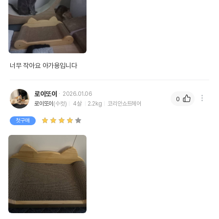
너무 작아요 아가용입니다
로이또이
2026.01.06
0
로이또이
(수컷)
4살
2.2kg
코리안쇼트헤어
첫구매