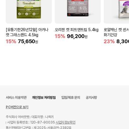
[유통기한26년12월] 아카나
오리젠 캣 피트앤트림 5.4kg
로얄캐닌 캣 센서
캣 그래스랜드 4.5kg
화기건강
15%
96,200
원
15%
75,650
23%
8,30
원
서비스 이용약관
개인정보 처리방침
입점/제휴 문의
공지사항
PC버전으로 보기
주식회사 어바웃펫
대표자명 : 나옥귀
사업자 등록번호 : 120-87-90035
사업자정보확인
통신판매업신고번호 : 제 2025-서울금천-2382호