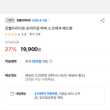
고양이
강블리라이프
브랜드관 이동
강블리라이프 프리미엄 벅벅 스크래쳐 베드형
3.9
후기 3개
27,600원
27%
19,900
원
적립혜택
최대
150점
적립
배송정보
배송비 3,000원
(제주/도서산간 배송비 별도)
(3만원 이상 무료배송)
내일배송
21시까지 주문하면,
다음날 95% 도착
(토, 일요일/공휴일 제외)