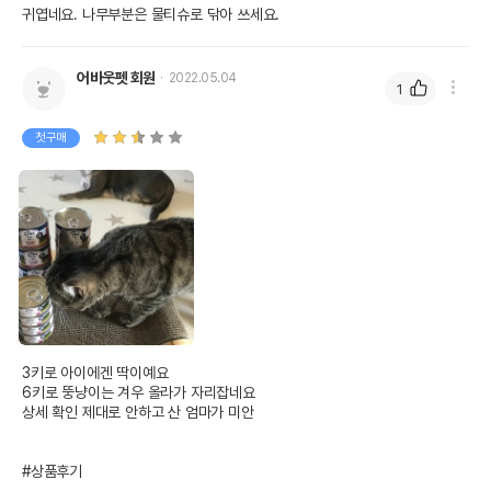
귀엽네요. 나무부분은 물티슈로 닦아 쓰세요.
어바웃펫 회원
2022.05.04
1
첫구매
3키로 아이에겐 딱이예요

6키로 뚱냥이는 겨우 올라가 자리잡네요

상세 확인 제대로 안하고 산 엄마가 미안

#상품후기