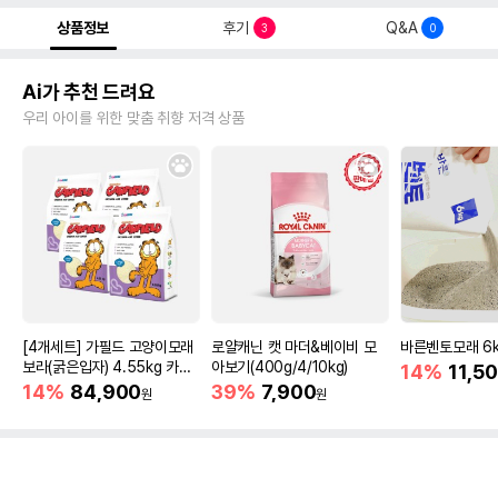
상품정보
후기
Q&A
3
0
Ai가 추천 드려요
우리 아이를 위한 맞춤 취향 저격 상품
[4개세트] 가필드 고양이모래
로얄캐닌 캣 마더&베이비 모
바른벤토모래 6
보라(굵은입자) 4.55kg 카사
아보기(400g/4/10kg)
14%
11,5
바모래
14%
84,900
39%
7,900
원
원