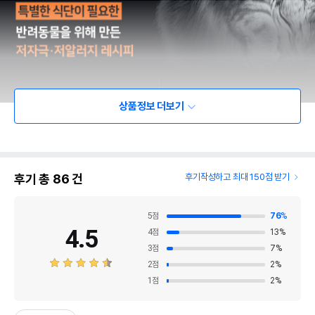
상품정보 더보기
후기 총
86
건
후기작성하고 최대 150점 받기
5
점
76
%
4.5
4
점
13
%
3
점
7
%
2
점
2
%
1
점
2
%