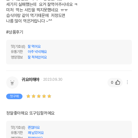
단, 상품명에 유통기한 명시된 경우, 해당
세가지 실패했는데  요거 잘먹어주시네요 ㅋ

유통기한을 따릅니다.
미처  먹는 사진을 찍지못했네요  ㅠㅠ

습식이랑 같이 먹기때문에  저정도면 

나름 많이 먹은거랍니다 ~^^

#상품후기
맛(기호성)
잘 먹어요
유통기한
아주 넉넉해요
영양정보
잘 적혀있어요
귀요미해야
2023.09.30
0
첫구매
정말좋아해요 또구입할꺼예요
맛(기호성)
괜찮아요
유통기한
꽤 남았어요