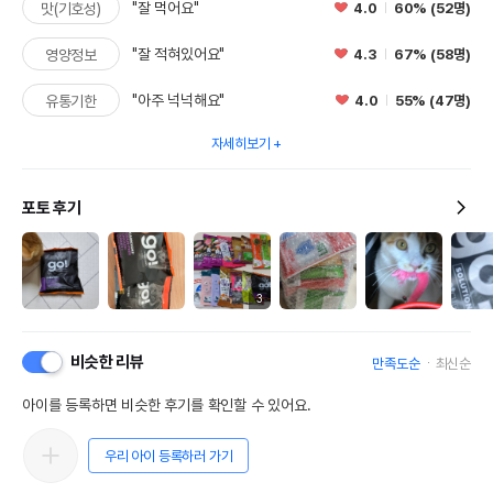
"잘 먹어요"
4.0
60% (52명)
맛(기호성)
"잘 적혀있어요"
4.3
67% (58명)
영양정보
"아주 넉넉해요"
4.0
55% (47명)
유통기한
자세히보기
포토 후기
3
비슷한 리뷰
만족도순
최신순
아이를 등록하면 비슷한 후기를 확인할 수 있어요.
우리 아이 등록하러 가기