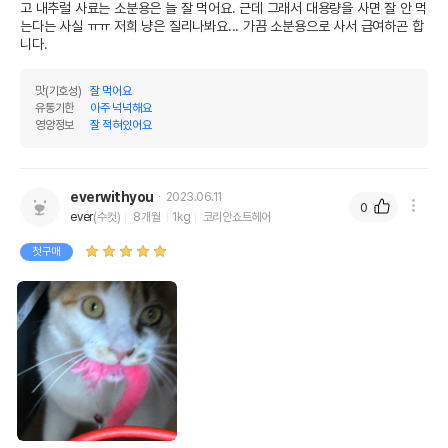
고 내추럴 사료는 소분용은 늘 잘 먹어요. 근데 그래서 대용량을 사면 잘 안 먹
는다는 사실 ㅠㅠ 저희 냥은 질리나봐요... 가끔 소분용으로 사서 급여하곤 합
니다. 
맛(기호성)
잘 먹어요
유통기한
아주 넉넉해요
영양정보
잘 적혀있어요
everwithyou
2023.06.11
0
ever
(수컷)
8개월
1kg
코리안쇼트헤어
첫구매