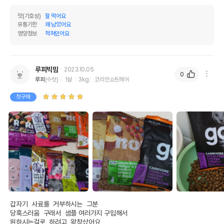
맛(기호성)
잘 먹어요
유통기한
꽤 남았어요
영양정보
적혀있어요
상품 필수 정보
go내추럴 카니보 치킨&칠면조&오리 캣
루피빅맘
2023.10.05
품명 및 모델명
0
샘플 50g
루피
(수컷)
1살
3kg
코리안쇼트헤어
법에 의한 인증,허가 등을
첫구매
상세페이지 참조
받았음을 확인할수 있는
경우 그에 대한 사항
제조국 또는 원산지
캐나다
제조자,수입품의 경우
Petcurean Pet Nutrition
수입자를 함께 표기
AS책임자와 전화번호
어바웃펫//1644-9601
또는 소비자상담 관련
전화번호
갑자기  사료를  거부하시는  그분

유통기한이 최소 2026.12.04이거나 그
당혹스러움  구래서  샘플 여러가지 구입해서

이후인 상품이 출고됩니다.
원하시는걸로  하려고  왕창샀어요 

유통기한