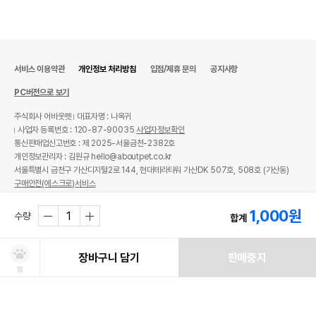
서비스 이용약관
개인정보 처리방침
입점/제휴 문의
공지사항
PC버전으로 보기
주식회사 어바웃펫
대표자명 : 나옥귀
사업자 등록번호 : 120-87-90035
사업자정보확인
통신판매업신고번호 : 제 2025-서울금천-2382호
개인정보관리자 : 김원규 hello@aboutpet.co.kr
서울특별시 금천구 가산디지털2로 144, 현대테라타워 가산DK 507호, 508호 (가산동)
구매안전(에스크로)서비스
© copyright (c) www.aboutpet.co.kr all rights reserved.
1,000
원
수량
합계
장바구니 담기
판매중지
찜
처방사료 주문 시 확인해주세요!
쿠폰보기
적립혜택
취소/ 교환/ 환불
유통기한 임박 상품
최저가 도전 상품
AI검색
AI검색