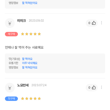
영양정보
잘 적혀있어요
미미크
2023.09.02
0
재구매
언제나 잘 먹어 주는 사료예요
맛(기호성)
잘 먹어요
유통기한
아주 넉넉해요
영양정보
잘 적혀있어요
노묘만세
2023.07.24
0
첫구매