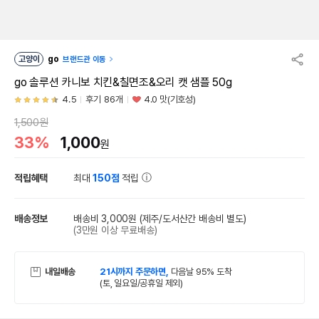
고양이
go
브랜드관 이동
go 솔루션 카니보 치킨&칠면조&오리 캣 샘플 50g
4.5
후기 86개
4.0 맛(기호성)
1,500원
33%
1,000
원
적립혜택
최대
150점
적립
배송정보
배송비 3,000원
(제주/도서산간 배송비 별도)
(3만원 이상 무료배송)
내일배송
21시까지 주문하면,
다음날 95% 도착
(토, 일요일/공휴일 제외)