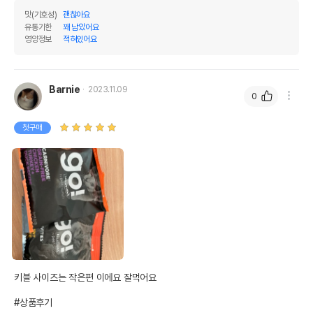
맛(기호성)
괜찮아요
유통기한
꽤 남았어요
영양정보
적혀있어요
Barnie
2023.11.09
0
첫구매
키블 사이즈는 작은편 이에요 잘먹어요

#상품후기