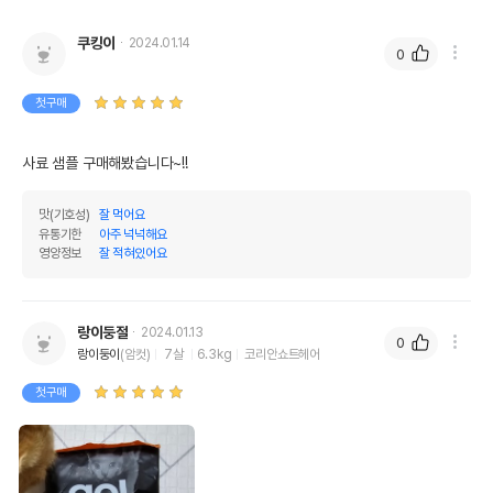
쿠킹이
2024.01.14
0
첫구매
사료 샘플 구매해봤습니다~!!
맛(기호성)
잘 먹어요
유통기한
아주 넉넉해요
영양정보
잘 적혀있어요
랑이둥절
2024.01.13
0
랑이둥이
(암컷)
7살
6.3kg
코리안쇼트헤어
첫구매