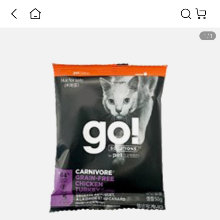
1
/
1