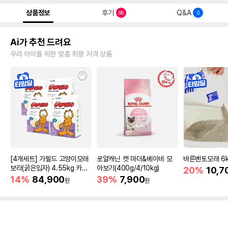
상품정보
후기
Q&A
86
0
Ai가 추천 드려요
우리 아이를 위한 맞춤 취향 저격 상품
[4개세트] 가필드 고양이모래
로얄캐닌 캣 마더&베이비 모
바른벤토모래 6
보라(굵은입자) 4.55kg 카사
아보기(400g/4/10kg)
20%
10,7
바모래
14%
84,900
39%
7,900
원
원