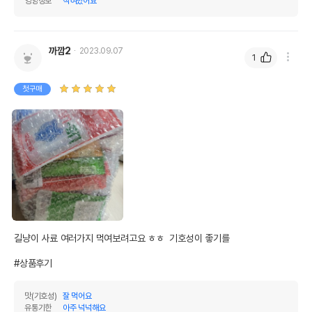
영양정보
적혀있어요
까깜2
2023.09.07
1
첫구매
길냥이 사료 여러가지 먹여보려고요 ㅎㅎ  기호성이 좋기를

#상품후기
맛(기호성)
잘 먹어요
유통기한
아주 넉넉해요