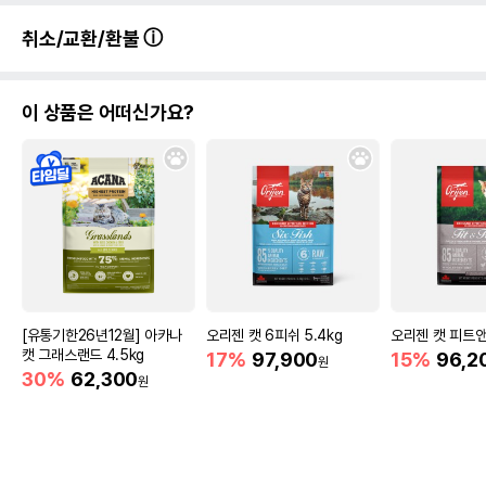
취소/교환/환불
이 상품은 어떠신가요?
[유통기한26년12월] 아카나
오리젠 캣 6피쉬 5.4kg
오리젠 캣 피트앤
캣 그래스랜드 4.5kg
17%
97,900
15%
96,2
원
30%
62,300
원