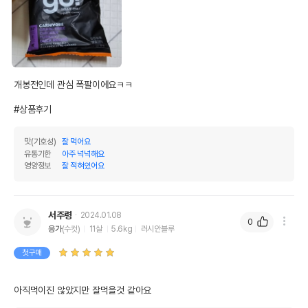
개봉전인데 관심 폭팔이에요ㅋㅋ

#상품후기
맛(기호성)
잘 먹어요
유통기한
아주 넉넉해요
영양정보
잘 적혀있어요
서주령
2024.01.08
0
응가
(수컷)
11살
5.6kg
러시안블루
첫구매
아직먹이진 않았지만 잘먹을것 같아요