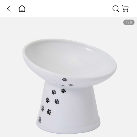
1
/
6