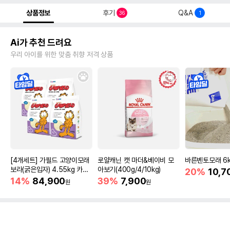
상품정보
후기
Q&A
36
1
Ai가 추천 드려요
우리 아이를 위한 맞춤 취향 저격 상품
[4개세트] 가필드 고양이모래
로얄캐닌 캣 마더&베이비 모
바른벤토모래 6
보라(굵은입자) 4.55kg 카사
아보기(400g/4/10kg)
20%
10,7
바모래
14%
84,900
39%
7,900
원
원