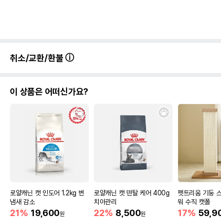
취소/교환/환불
이 상품은 어떠신가요?
로얄캐닌 캣 인도어 1.2kg 변
로얄캐닌 캣 덴탈 케어 400g
펫트리움 기둥 
냄새 감소
치아관리
워 수직 캣폴
21%
19,600
22%
8,500
17%
59,9
원
원