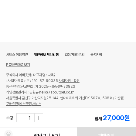
서비스 이용약관
개인정보 처리방침
입점/제휴 문의
공지사항
PC버전으로 보기
주식회사 어바웃펫
대표자명 : 나옥귀
사업자 등록번호 : 120-87-90035
사업자정보확인
통신판매업신고번호 : 제 2025-서울금천-2382호
개인정보관리자 : 김원규 hello@aboutpet.co.kr
서울특별시 금천구 가산디지털2로 144, 현대테라타워 가산DK 507호, 508호 (가산동)
구매안전(에스크로)서비스
© copyright (c) www.aboutpet.co.kr all rights reserved.
27,000
원
수량
합계
장바구니 담기
판매중지