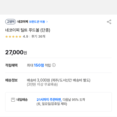
고양이
네코이찌
브랜드관 이동
네코이찌 틸트 푸드볼 (단종)
4.9
후기 36개
27,000
원
적립혜택
최대
150점
적립
배송정보
배송비 3,000원
(제주/도서산간 배송비 별도)
(3만원 이상 무료배송)
내일배송
21시까지 주문하면,
다음날 95% 도착
(토, 일요일/공휴일 제외)