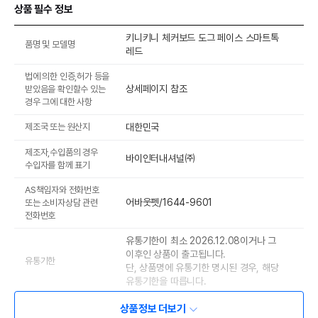
상품 필수 정보
키니키니 체커보드 도그 페이스 스마트톡
품명 및 모델명
레드
법에 의한 인증,허가 등을
상세페이지 참조
받았음을 확인할수 있는
경우 그에 대한 사항
제조국 또는 원산지
대한민국
제조자,수입품의 경우
바이인터내셔널㈜
수입자를 함께 표기
AS책임자와 전화번호
어바웃펫/1644-9601
또는 소비자상담 관련
전화번호
유통기한이 최소 2026.12.08이거나 그
이후인 상품이 출고됩니다.
유통기한
단, 상품명에 유통기한 명시된 경우, 해당
유통기한을 따릅니다.
상품정보 더보기