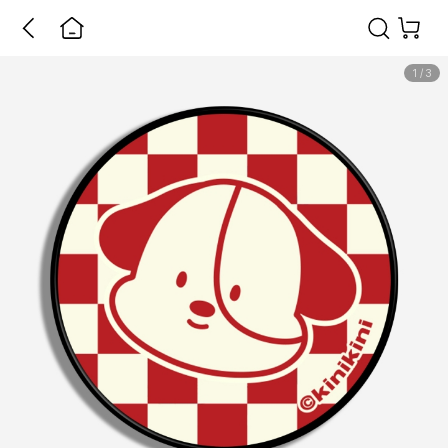
1
/
3