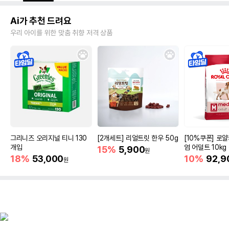
Ai가 추천 드려요
우리 아이를 위한 맞춤 취향 저격 상품
그리니즈 오리지널 티니 130
[2개세트] 리얼트릿 한우 50g
[10%쿠폰] 로
개입
엄 어덜트 10kg
15%
5,900
원
증진
18%
53,000
10%
92,9
원