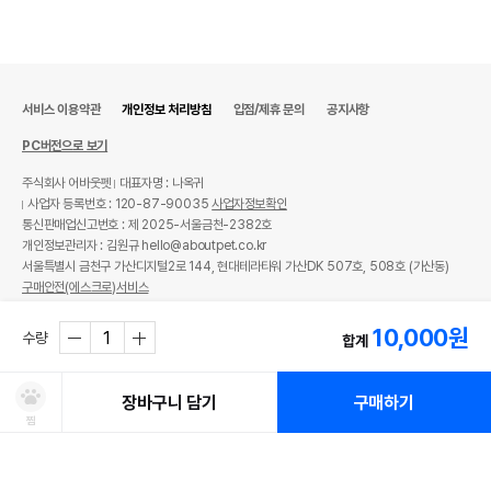
서비스 이용약관
개인정보 처리방침
입점/제휴 문의
공지사항
PC버전으로 보기
주식회사 어바웃펫
대표자명 : 나옥귀
사업자 등록번호 : 120-87-90035
사업자정보확인
통신판매업신고번호 : 제 2025-서울금천-2382호
개인정보관리자 : 김원규 hello@aboutpet.co.kr
서울특별시 금천구 가산디지털2로 144, 현대테라타워 가산DK 507호, 508호 (가산동)
구매안전(에스크로)서비스
© copyright (c) www.aboutpet.co.kr all rights reserved.
10,000
원
수량
합계
장바구니 담기
구매하기
찜
처방사료 주문 시 확인해주세요!
쿠폰보기
적립혜택
취소/ 교환/ 환불
유통기한 임박 상품
최저가 도전 상품
AI검색
AI검색