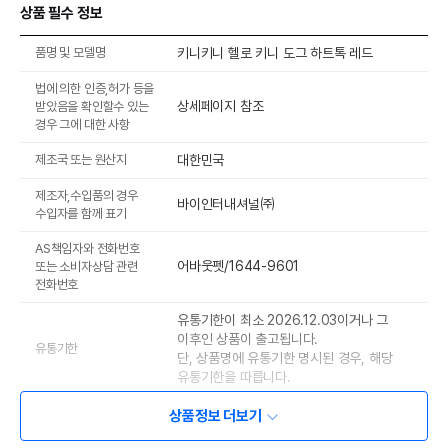
상품 필수 정보
품명 및 모델명
키니키니 헬로 키니 도그 하트톡 레드
법에 의한 인증,허가 등을
상세페이지 참조
받았음을 확인할수 있는
경우 그에 대한 사항
제조국 또는 원산지
대한민국
제조자,수입품의 경우
바이인터내셔널㈜
수입자를 함께 표기
AS책임자와 전화번호
어바웃펫/1644-9601
또는 소비자상담 관련
전화번호
유통기한이 최소 2026.12.03이거나 그
이후인 상품이 출고됩니다.
유통기한
단, 상품명에 유통기한 명시된 경우, 해당
유통기한을 따릅니다.
상품정보 더보기