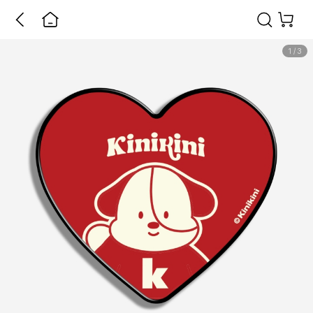
1
/
3