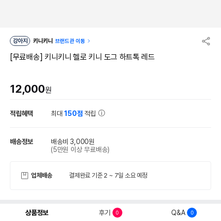
강아지
키니키니
브랜드관 이동
[무료배송] 키니키니 헬로 키니 도그 하트톡 레드
12,000
원
적립혜택
최대
150점
적립
배송정보
배송비 3,000원
(5만원 이상 무료배송)
업체배송
결제완료 기준 2 ~ 7일 소요 예정
상품정보
후기
Q&A
0
0