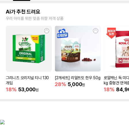
Ai가 추천 드려요
우리 아이를 위한 맞춤 취향 저격 상품
그리니즈 오리지널 티니 130
[2개세트] 리얼트릿 한우 50g
로얄캐닌 독 미디
개입
kg 중형견 면역
28%
5,000
원
18%
53,000
18%
84,9
원