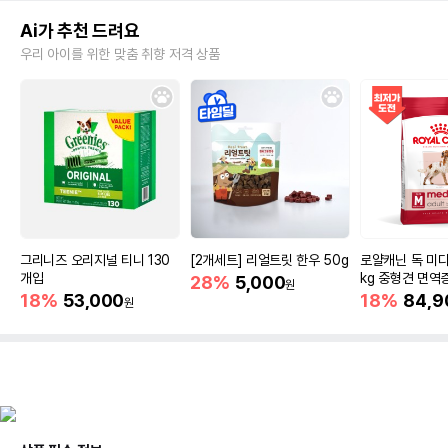
Ai가 추천 드려요
우리 아이를 위한 맞춤 취향 저격 상품
그리니즈 오리지널 티니 130
[2개세트] 리얼트릿 한우 50g
로얄캐닌 독 미디
개입
kg 중형견 면역
28%
5,000
원
18%
53,000
18%
84,9
원