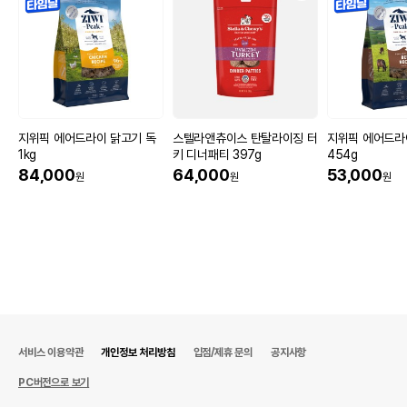
지위픽 에어드라이 닭고기 독
스텔라앤츄이스 탄탈라이징 터
지위픽 에어드라
1kg
키 디너패티 397g
454g
84,000
64,000
53,000
원
원
원
서비스 이용약관
개인정보 처리방침
입점/제휴 문의
공지사항
PC버전으로 보기