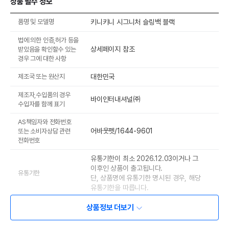
상품 필수 정보
품명 및 모델명
키니키니 시그니처 슬링백 블랙
법에 의한 인증,허가 등을
상세페이지 참조
받았음을 확인할수 있는
경우 그에 대한 사항
제조국 또는 원산지
대한민국
제조자,수입품의 경우
바이인터내셔널㈜
수입자를 함께 표기
AS책임자와 전화번호
어바웃펫/1644-9601
또는 소비자상담 관련
전화번호
유통기한이 최소 2026.12.03이거나 그
이후인 상품이 출고됩니다.
유통기한
단, 상품명에 유통기한 명시된 경우, 해당
유통기한을 따릅니다.
상품정보 더보기