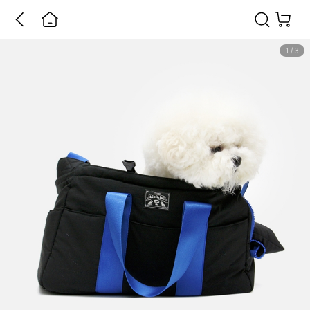
1
/
3