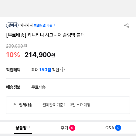
강아지
키니키니
브랜드관 이동
[무료배송] 키니키니 시그니처 슬링백 블랙
239,000원
10%
214,900
원
적립혜택
최대
150점
적립
배송정보
무료배송
업체배송
결제완료 기준 1 ~ 3일 소요 예정
상품정보
후기
Q&A
0
0