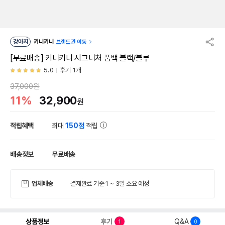
강아지
키니키니
브랜드관 이동
[무료배송] 키니키니 시그니처 풉백 블랙/블루
5.0
후기 1개
37,000원
11%
32,900
원
적립혜택
최대
150점
적립
배송정보
무료배송
업체배송
결제완료 기준 1 ~ 3일 소요 예정
상품정보
후기
Q&A
1
0