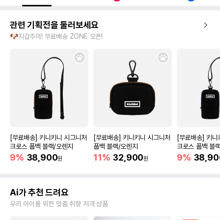
관련 기획전을 둘러보세요
🐶지갑주의! 무료배송 ZONE 오픈!
[무료배송] 키니키니 시그니처
[무료배송] 키니키니 시그니처
[무료배송] 키
크로스 풉백 블랙/오렌지
풉백 블랙/오렌지
크로스 풉백 블
9%
38,900
11%
32,900
9%
38,90
원
원
Ai가 추천 드려요
우리 아이를 위한 맞춤 취향 저격 상품