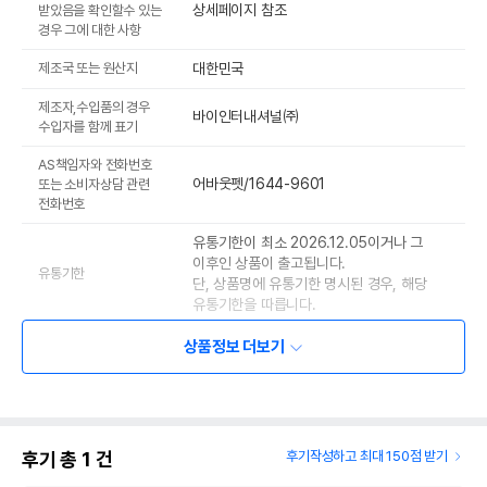
상세페이지 참조
받았음을 확인할수 있는
경우 그에 대한 사항
제조국 또는 원산지
대한민국
제조자,수입품의 경우
바이인터내셔널㈜
수입자를 함께 표기
AS책임자와 전화번호
어바웃펫/1644-9601
또는 소비자상담 관련
전화번호
유통기한이 최소 2026.12.05이거나 그
이후인 상품이 출고됩니다.
유통기한
단, 상품명에 유통기한 명시된 경우, 해당
유통기한을 따릅니다.
상품정보 더보기
후기 총
1
건
후기작성하고 최대 150점 받기