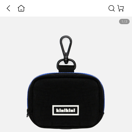
1
/
3