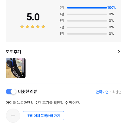
5
점
100
%
5.0
4
점
0
%
3
점
0
%
2
점
0
%
1
점
0
%
포토 후기
2
비슷한 리뷰
만족도순
최신순
아이를 등록하면 비슷한 후기를 확인할 수 있어요.
우리 아이 등록하러 가기