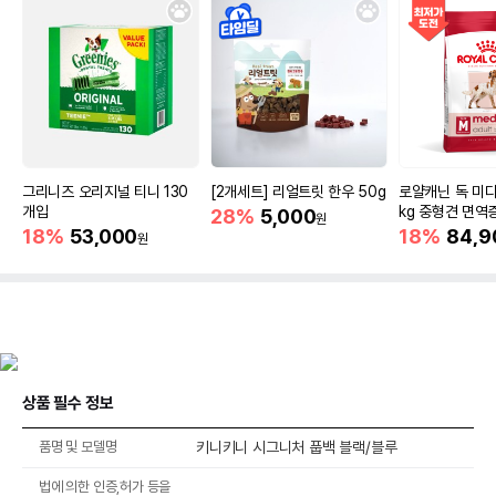
그리니즈 오리지널 티니 130
[2개세트] 리얼트릿 한우 50g
로얄캐닌 독 미디
개입
kg 중형견 면역
28%
5,000
원
18%
53,000
18%
84,9
원
상품 필수 정보
품명 및 모델명
키니키니 시그니처 풉백 블랙/블루
법에 의한 인증,허가 등을