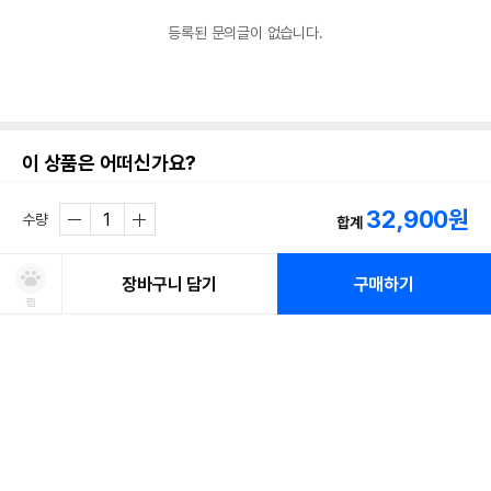
등록된 문의글이 없습니다.
이 상품은 어떠신가요?
32,900
원
수량
합계
장바구니 담기
구매하기
찜
처방사료 주문 시 확인해주세요!
쿠폰보기
적립혜택
취소/ 교환/ 환불
유통기한 임박 상품
최저가 도전 상품
AI검색
AI검색
개님의상점 디스펜서 화이트
스텔라앤츄이스 츄이스 치킨
디어니스트키친 
+풉백
밀믹서 510g
인프리 칠면조 레
유통기한이 임박한 상품을 파격적인 특가로 구매할 수 있습니다.
최저가 도전 상품은 쿠폰 할인 대상에서 제외될 수 있습니다.
신선도를
동물병원 정보
*
31%
7,500
74,000
56,000
적립금
원
원
원
유지하고 철저하게 검사 후 배송하오니 안심하고 주문하세요!
쿠폰 모두 받기
포토후기 작성 시
150
판매기준: 유통기한 4개월~ 2개월 전 상품
점