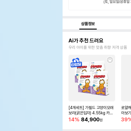
(토, 일요일/공휴일 
상품정보
Ai가 추천 드려요
우리 아이를 위한 맞춤 취향 저격 상품
[4개세트] 가필드 고양이모래
로얄캐
보라(굵은입자) 4.55kg 카사
아보기(
바모래
14%
84,900
39
원