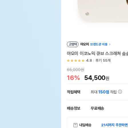
고양이
야오미
브랜드관 이동
야오미 이코노믹 큐브 스크래쳐 숨
4.8
후기 55개
65,000원
16%
54,500
원
적립혜택
최대
150점
적립
배송정보
무료배송
내일배송
21시까지 주문하면