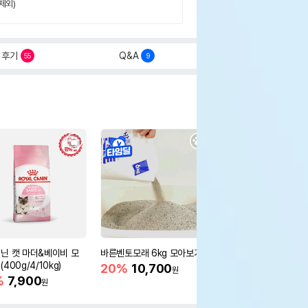
제외)
후기
Q&A
55
9
닌 캣 마더&베이비 모
바른벤토모래 6kg 모아보기
로얄캐닌 캣 인도어 4k
400g/4/10kg)
새 감소
20%
10,700
원
%
7,900
16%
55,000
원
원