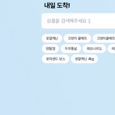
내일 도착!
로얄캐닌
고양이 쿨매트
고양이쿨매트
덴탈껌
두끼통살
레오나르도
레
로마샌드 보스
로얄캐닌 4kg