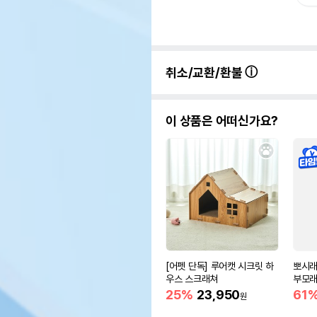
취소/교환/환불
이 상품은 어떠신가요?
[어펫 단독] 루어캣 시크릿 하
뽀시래
우스 스크래쳐
부모래
25%
23,950
61
원