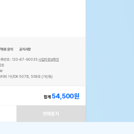
/제휴 문의
공지사항
록번호 : 120-87-90035
사업자정보확인
2호
kr
타워 가산DK 507호, 508호 (가산동)
ights reserved.
54,500
원
합계
판매중지