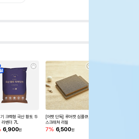
기 크랙형 국산 황토 두
[어펫 단독] 루어캣 심플큐브
[어펫 단독] 루어캣 대
 라벤더 7L
스크래쳐 리필
스크래쳐
%
6,900
7%
6,500
19%
19,300
원
원
원