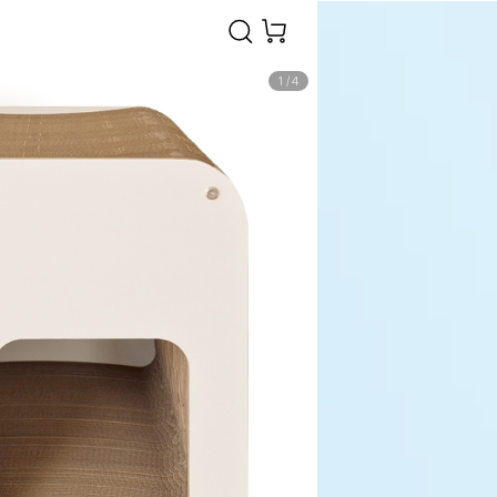
1
/
4