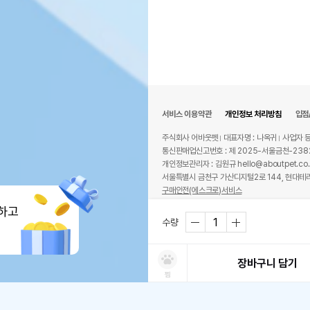
서비스 이용약관
개인정보 처리방침
입점
주식회사 어바웃펫
대표자명 : 나옥귀
사업자 등
통신판매업신고번호 : 제 2025-서울금천-238
개인정보관리자 : 김원규 hello@aboutpet.co.
서울특별시 금천구 가산디지털2로 144, 현대테라
구매안전(에스크로)서비스
© copyright (c) www.aboutpet.co.kr all r
하고
수량
장바구니 담기
찜
쿠폰보기
적립혜택
취소/ 교환/ 환불
유통기한 임박 상품
최저가 도전 상품