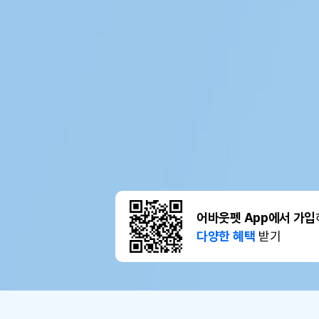
어바웃펫 App에서 가입
다양한 혜택
받기