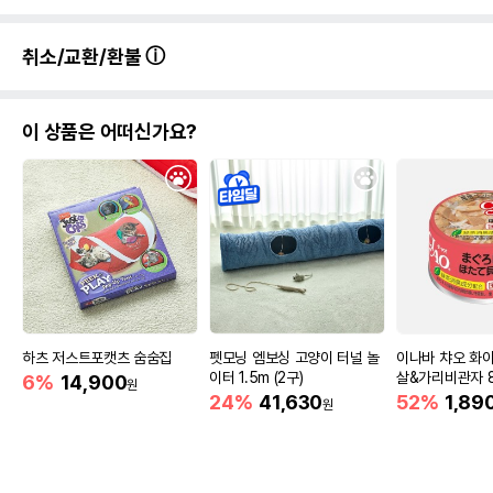
취소/교환/환불
이 상품은 어떠신가요?
하츠 저스트포캣츠 숨숨집
펫모닝 엠보싱 고양이 터널 놀
이나바 챠오 화이
이터 1.5m (2구)
살&가리비관자 85
6%
14,900
원
24%
41,630
52%
1,89
원