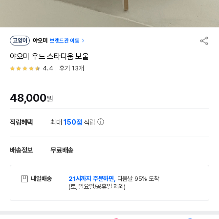
고양이
야오미
브랜드관 이동
야오미 우드 스타디움 보울
4.4
후기 13개
48,000
원
적립혜택
최대
150점
적립
배송정보
무료배송
내일배송
21시까지 주문하면,
다음날 95% 도착
(토, 일요일/공휴일 제외)