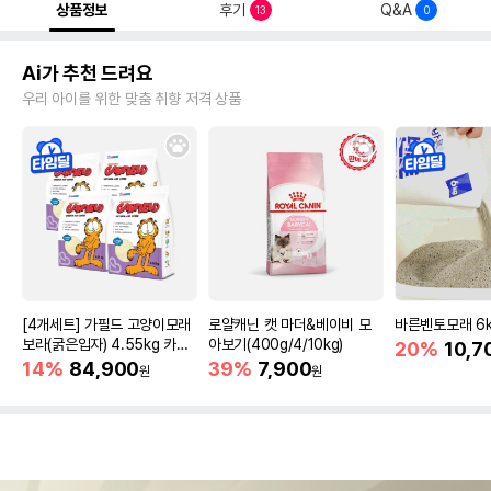
상품정보
후기
Q&A
13
0
Ai가 추천 드려요
우리 아이를 위한 맞춤 취향 저격 상품
[4개세트] 가필드 고양이모래
로얄캐닌 캣 마더&베이비 모
바른벤토모래 6
보라(굵은입자) 4.55kg 카사
아보기(400g/4/10kg)
20%
10,7
바모래
14%
84,900
39%
7,900
원
원