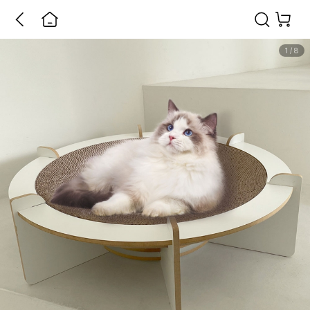
1
/
8