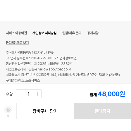
서비스 이용약관
개인정보 처리방침
입점/제휴 문의
공지사항
PC버전으로 보기
주식회사 어바웃펫
대표자명 : 나옥귀
사업자 등록번호 : 120-87-90035
사업자정보확인
통신판매업신고번호 : 제 2025-서울금천-2382호
개인정보관리자 : 김원규 hello@aboutpet.co.kr
서울특별시 금천구 가산디지털2로 144, 현대테라타워 가산DK 507호, 508호 (가산동)
구매안전(에스크로)서비스
© copyright (c) www.aboutpet.co.kr all rights reserved.
48,000
원
수량
합계
장바구니 담기
판매중지
찜
쿠폰보기
적립혜택
취소/ 교환/ 환불
유통기한 임박 상품
최저가 도전 상품