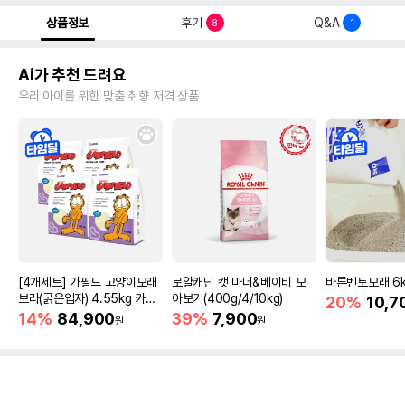
상품정보
후기
Q&A
8
1
Ai가 추천 드려요
우리 아이를 위한 맞춤 취향 저격 상품
[4개세트] 가필드 고양이모래
로얄캐닌 캣 마더&베이비 모
바른벤토모래 6
보라(굵은입자) 4.55kg 카사
아보기(400g/4/10kg)
20%
10,7
바모래
14%
84,900
39%
7,900
원
원