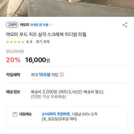
고양이
야오미
브랜드관 이동
야오미 우드 치즈 삼각 스크래쳐 미디엄 리필
4.9
후기 8개
20,000원
20%
16,000
원
적립혜택
최대
150점
적립
배송정보
배송비 3,000원
(제주/도서산간 배송비 별도)
(3만원 이상 무료배송)
내일배송
21시까지 주문하면,
다음날 95% 도착
(토, 일요일/공휴일 제외)