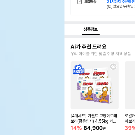
내일배송
21시까지 주문하면
(토, 일요일/공휴일 
상품정보
Ai가 추천 드려요
우리 아이를 위한 맞춤 취향 저격 상품
[4개세트] 가필드 고양이모래
로얄캐
보라(굵은입자) 4.55kg 카사
아보기(
바모래
14%
84,900
39
원