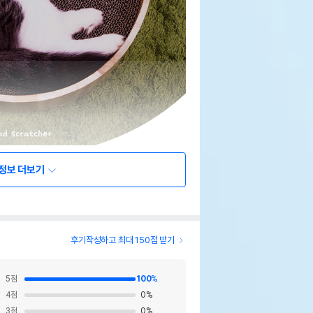
정보 더보기
후기작성하고 최대 150점 받기
5
점
100
%
4
점
0
%
3
점
0
%