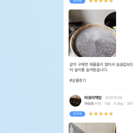
첫구매
같이 구매한 제품들이 많아서 숨숨집보단
어 높이를 높야뒀습니다.

#상품후기
야옹이책방
2022.10.04
아모르
(수컷)
6살
9.3kg
코리
첫구매