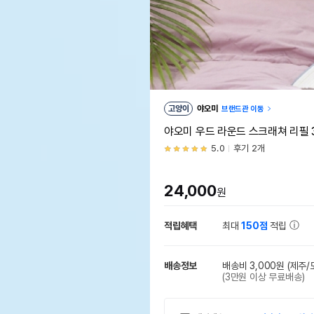
고양이
야오미
브랜드관 이동
야오미 우드 라운드 스크래쳐 리필 
5.0
후기 2개
24,000
원
적립혜택
최대
150점
적립
배송정보
배송비 3,000원
(제주/
(3만원 이상 무료배송)