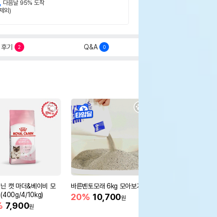
,
다음날 95% 도착
제외)
후기
Q&A
2
0
닌 캣 마더&베이비 모
바른벤토모래 6kg 모아보기
로얄캐닌 캣 인도어 4k
400g/4/10kg)
새 감소
20%
10,700
원
%
7,900
16%
55,000
원
원