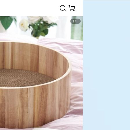
1
/
3