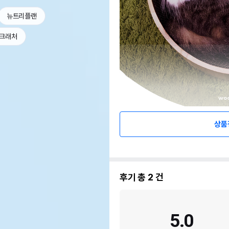
뉴트리플랜
크래처
상품
후기 총
2
건
5.0