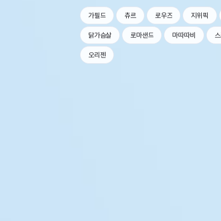
가필드
츄르
로우즈
지위픽
닭가슴살
로마샌드
마따따비
스
오리젠