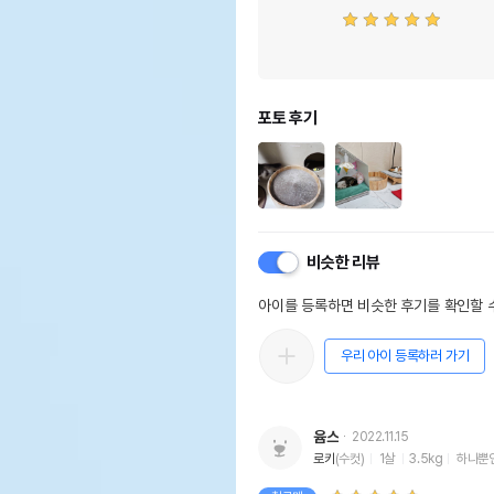
포토 후기
비슷한 리뷰
아이를 등록하면 비슷한 후기를 확인할 수
우리 아이 등록하러 가기
윰스
2022.11.15
로키
(수컷)
1살
3.5kg
하나뿐