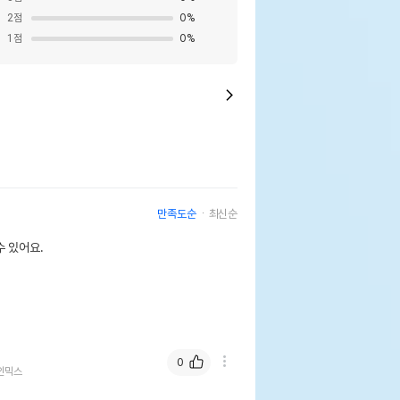
2
점
0
%
1
점
0
%
만족도순
최신순
 있어요.
0
인믹스