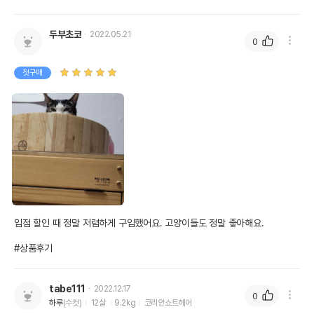
두부초코
2022.05.21
0
첫구매
입점 할인 때 정말 저렴하게 구입했어요. 고양이들도 정말 좋아해요.

#상품후기
tabe111
2022.12.17
0
하루
(수컷)
12살
9.2kg
코리안쇼트헤어