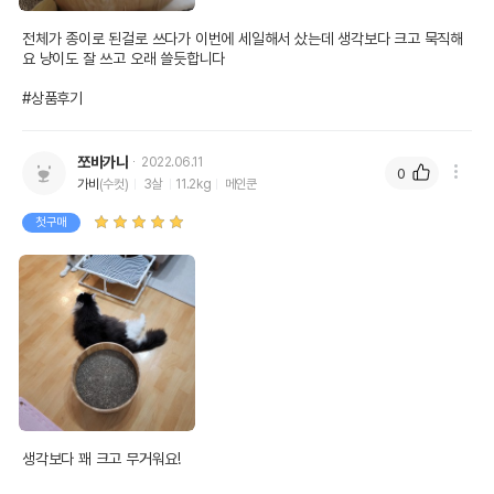
전체가 종이로 된걸로 쓰다가 이번에 세일해서 샀는데 생각보다 크고 묵직해
요 냥이도 잘 쓰고 오래 쓸듯합니다

#상품후기
쪼바가나
2022.06.11
0
가비
(수컷)
3살
11.2kg
메인쿤
첫구매
생각보다 꽤 크고 무거워요! 
