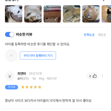
비슷한 리뷰
만족도순
최신순
아이를 등록하면 비슷한 후기를 확인할 수 있어요.
우리 아이 등록하러 가기
최연아
2022.12.10
0
솜이
(암컷)
1살
4kg
페르시안
첫구매
뚱냥이 사이즈 보다커서 아이들이 넉넉해서 편하게 잘 자서 좋아요