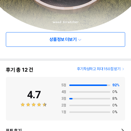
상품정보 더보기
후기 총
12
건
후기작성하고 최대 150점 받기
5
점
92
%
4.7
4
점
0
%
3
점
8
%
2
점
0
%
1
점
0
%
포토 후기