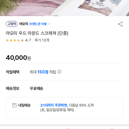
고양이
야오미
브랜드관 이동
야오미 우드 라운드 스크래쳐 (단종)
4.7
후기 12개
40,000
원
적립혜택
최대
150점
적립
배송정보
무료배송
내일배송
21시까지 주문하면,
다음날 95% 도착
(토, 일요일/공휴일 제외)