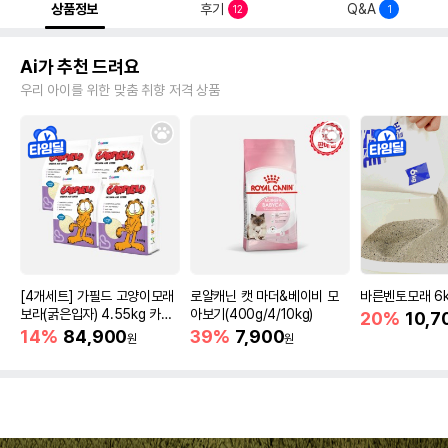
상품정보
후기
Q&A
12
1
Ai가 추천 드려요
우리 아이를 위한 맞춤 취향 저격 상품
[4개세트] 가필드 고양이모래
로얄캐닌 캣 마더&베이비 모
바른벤토모래 6
보라(굵은입자) 4.55kg 카사
아보기(400g/4/10kg)
20%
10,7
바모래
14%
84,900
39%
7,900
원
원