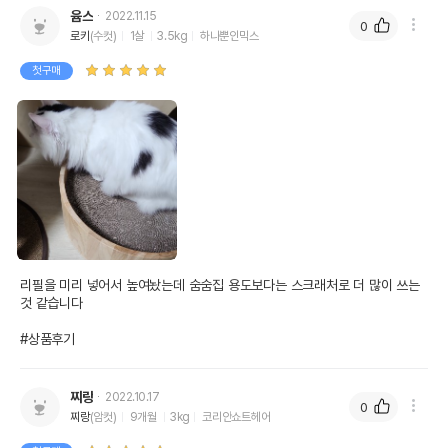
윰스
2022.11.15
0
로키
(수컷)
1살
3.5kg
하나뿐인믹스
첫구매
리필을 미리 넣어서 높여놨는데 숨숨집 용도보다는 스크래처로 더 많이 쓰는 
것 같습니다

#상품후기
찌랑
2022.10.17
0
찌랑
(암컷)
9개월
3kg
코리안쇼트헤어