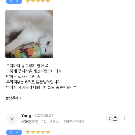
첫구매
오자마자 동그랗게 말아 쏙~~

그렇게 몇시간을 계셨드랬답니다ㅎ

냥이도 집사도 대만족.

우리찌부는 6키로 튼튿냥이입니다

넉넉한 사이즈라 대형냥이들도 충분해요~^^

#상품후기
Yong
2022.09.07
7
소월이
(암컷)
1살
3.6kg
코리안쇼트헤어
첫구매