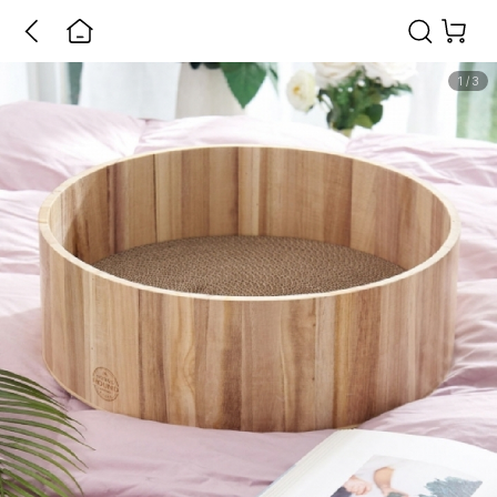
1
/
3