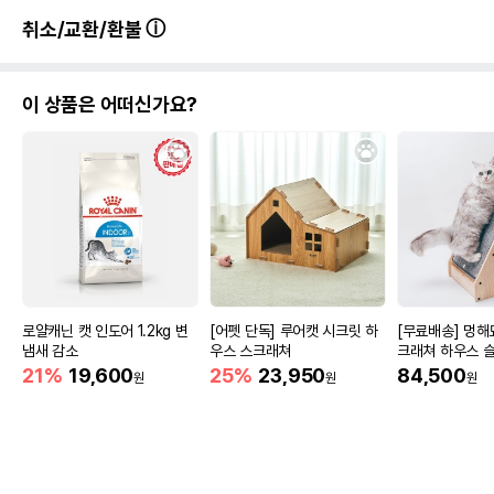
취소/교환/환불
상품 필수 정보
이 상품은 어떠신가요?
품명 및 모델명
야오미 우드 라운드 스크래쳐
법에 의한 인증,허가 등을
상세이미지 참조
받았음을 확인할수 있는
경우 그에 대한 사항
제조국 또는 원산지
베트남
제조자,수입품의 경우
제로원스페이스㈜
수입자를 함께 표기
AS책임자와 전화번호
로얄캐닌 캣 인도어 1.2kg 변
[어펫 단독] 루어캣 시크릿 하
[무료배송] 멍해
어바웃펫//1644-9601
또는 소비자상담 관련
냄새 감소
우스 스크래쳐
크래쳐 하우스 
전화번호
21%
19,600
25%
23,950
84,500
원
원
원
유통기한이 최소 2026.12.05이거나 그
이후인 상품이 출고됩니다.
유통기한
단, 상품명에 유통기한 명시된 경우, 해당
유통기한을 따릅니다.