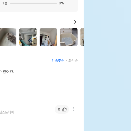
1
점
0
%
1
3
만족도순
최신순
 있어요.
0
안쇼트헤어