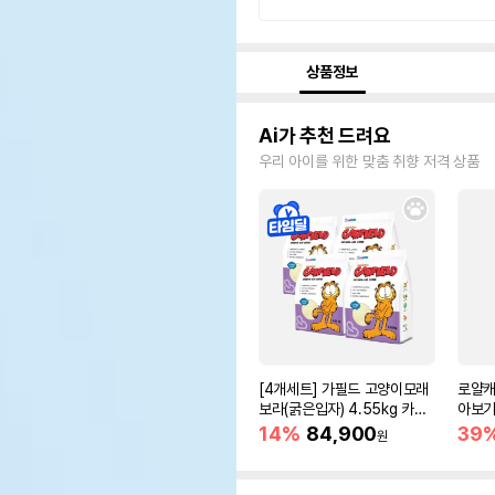
상품정보
Ai가 추천 드려요
우리 아이를 위한 맞춤 취향 저격 상품
[4개세트] 가필드 고양이모래
로얄캐
보라(굵은입자) 4.55kg 카사
아보기(
바모래
14%
84,900
39
원