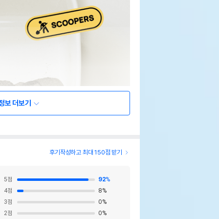
정보 더보기
후기작성하고 최대 150점 받기
5
점
92
%
4
점
8
%
3
점
0
%
2
점
0
%