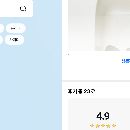
퓨리나
가자미
상품
후기 총
23
건
4.9