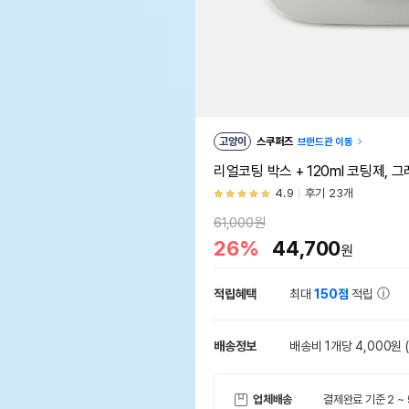
고양이
스쿠퍼즈
브랜드관 이동
리얼코팅 박스 + 120ml 코팅제, 
4.9
후기 23개
61,000원
26%
44,700
원
적립혜택
최대
150점
적립
배송정보
배송비 1개당 4,000원
업체배송
결제완료 기준 2 ~