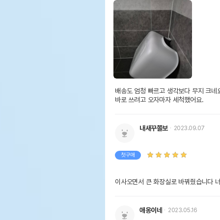
배송도 엄청 빠르고 생각보다 무지 크네요
바로 쓰려고 오자마자 세척했어요.
내새꾸쫄보
2023.09.07
첫구매
이사오면서 큰 화장실로 바꿔줬습니다 너
애옹이네
2023.05.16