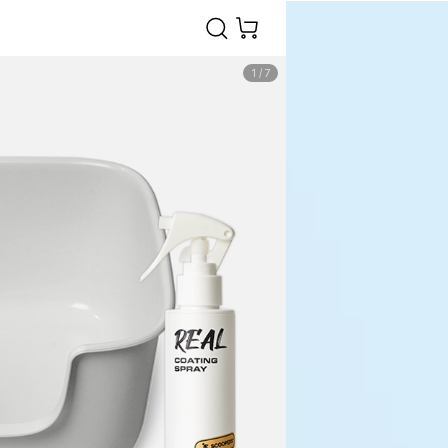
1
/
7