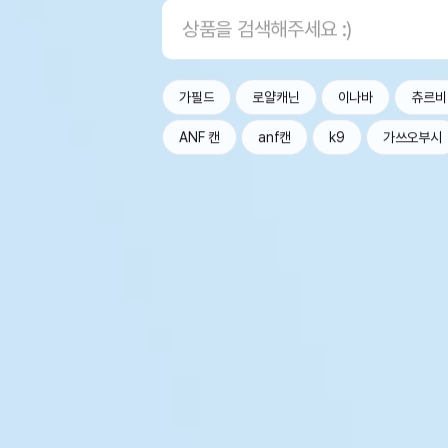
가필드
로얄캐닌
이나바
츄르비
ANF 캔
anf캔
k9
가쓰오부시