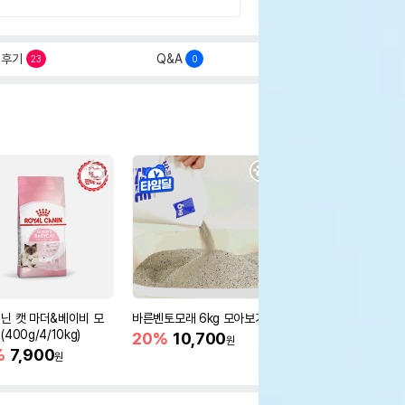
후기
Q&A
23
0
닌 캣 마더&베이비 모
바른벤토모래 6kg 모아보기
로얄캐닌 캣 인도어 4k
400g/4/10kg)
새 감소
20%
10,700
원
%
7,900
16%
55,000
원
원