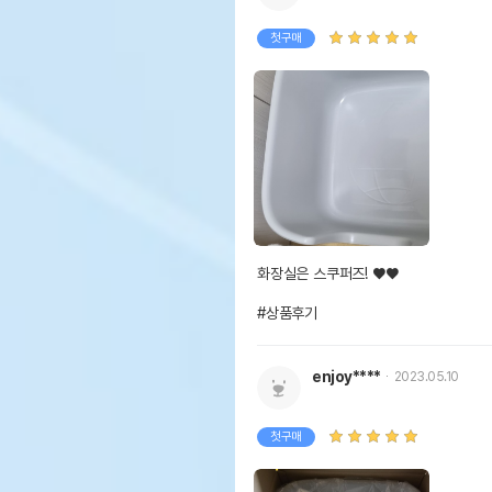
첫구매
화장실은 스쿠퍼즈! ♥♥

#상품후기
enjoy****
2023.05.10
첫구매