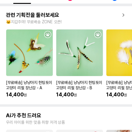
관련 기획전을 둘러보세요
🐱지갑주의! 무료배송 ZONE 오픈!
[무료배송] 냥냥아지 헌팅토이
[무료배송] 냥냥아지 헌팅토이
[무료배송] 냥
고양이 리필 장난감 - A
고양이 리필 장난감 - B
고양이 리필 장난
14,400
14,400
14,400
원
원
원
Ai가 추천 드려요
우리 아이를 위한 맞춤 취향 저격 상품