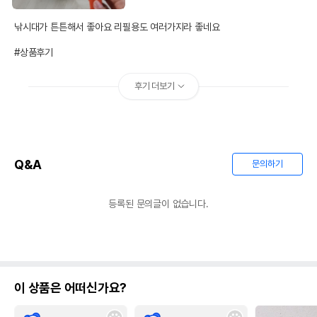
법에 의한 인증,허가 등을
해당사항없음
받았음을 확인할수 있는
낚시대가 튼튼해서 좋아요 리필용도 여러가지라 좋네요

경우 그에 대한 사항
#상품후기
제조국 또는 원산지
중국
제조자,수입품의 경우
해리스힐
후기 더보기
수입자를 함께 표기
AS책임자와 전화번호
어바웃펫//1644-9601
또는 소비자상담 관련
전화번호
Q&A
문의하기
유통기한이 최소 2026.12.05이거나 그
이후인 상품이 출고됩니다.
유통기한
단, 상품명에 유통기한 명시된 경우, 해당
등록된 문의글이 없습니다.
유통기한을 따릅니다.
이 상품은 어떠신가요?