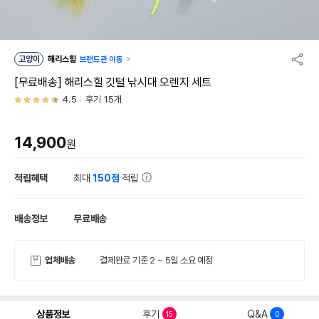
고양이
해리스힐
브랜드관 이동
[무료배송] 해리스힐 깃털 낚시대 오렌지 세트
4.5
후기 15개
14,900
원
적립혜택
최대
150점
적립
배송정보
무료배송
업체배송
결제완료 기준 2 ~ 5일 소요 예정
상품정보
후기
Q&A
15
0