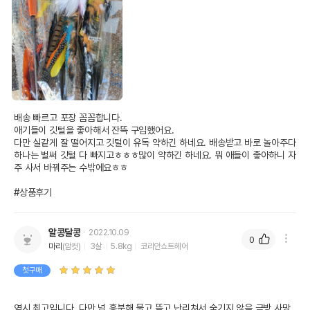
배송 빠르고 포장 꼼꼼합니다.

애기들이 깃털을 좋아해서 잔뜩 구입했어요.

다만 실같게 잘 떨어지고 깃털이 유독 약하긴 하네요. 배송받고 바로 놀아주다 
하나는 벌써 깃털 다 빠지고ㅎㅎㅎ많이 약하긴 하네요. 뭐 애들이 좋아하니 자
주 사서 바꿔주는 수밖에요ㅎㅎ

#상품후기
알콩달콩
2022.10.09
0
마리
(암컷)
3살
5.8kg
코리안쇼트헤어
첫구매
역시 최고입니다. 다만 넘 흥분해 물고 뜯고 난리쳐서 숨기지 않음 금방 사망