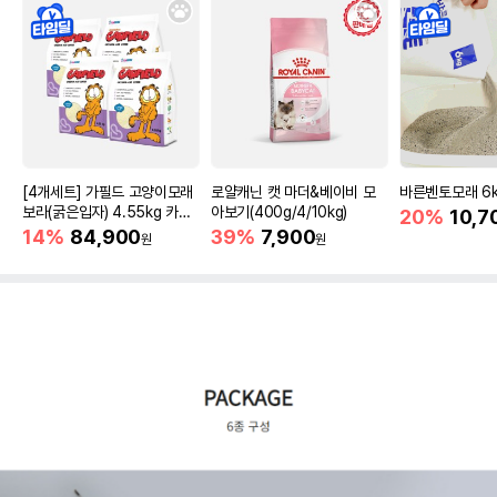
[4개세트] 가필드 고양이모래
로얄캐닌 캣 마더&베이비 모
바른벤토모래 6
보라(굵은입자) 4.55kg 카사
아보기(400g/4/10kg)
20%
10,7
바모래
14%
84,900
39%
7,900
원
원