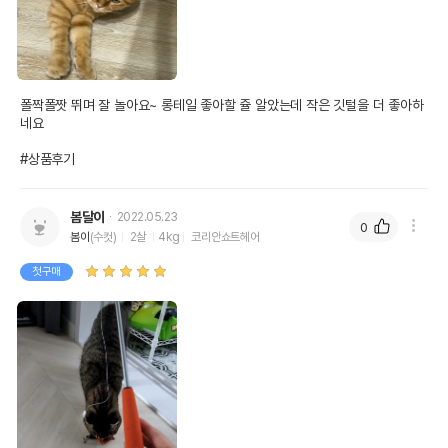
폴짝폴짯 뛰며 잘 놀아요~ 롱테일 좋아할 쥴 알았는데 작은 깃털을 더 좋아하
네요

#상품후기
봄달이
2022.05.23
0
봄이
(수컷)
2살
4kg
코리안쇼트헤어
첫구매
상품 필수 정보
[무료배송] 해리스힐 깃털 낚시대 오렌지
품명 및 모델명
세트