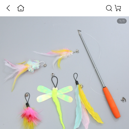
1
/
1