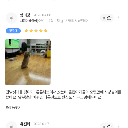
양미경
2023.04.06
0
사랑이하양이
(수컷)
4살
5kg
브리티시쇼트헤어
첫구매
긴낚싯대를 찾다가  튼튼해보여서 샀는데 울집아가들이 오랫만에 사냥놀이를
했네요  앞부분만 바꾸면 다른것으로 변신도 되구… 맘에드네요

#상품후기
유진희
2023.01.17
0