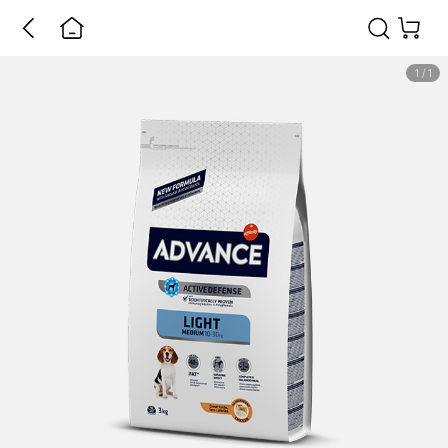
1
/
1