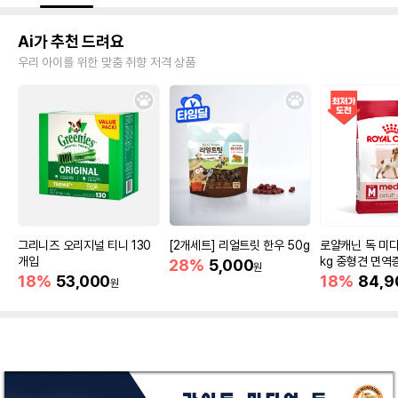
Ai가 추천 드려요
우리 아이를 위한 맞춤 취향 저격 상품
그리니즈 오리지널 티니 130
[2개세트] 리얼트릿 한우 50g
로얄캐닌 독 미디
개입
kg 중형견 면역
28%
5,000
원
18%
53,000
18%
84,9
원