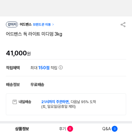
강아지
어드밴스
브랜드관 이동
어드밴스 독 라이트 미디엄 3kg
41,000
원
적립혜택
최대
150점
적립
배송정보
무료배송
내일배송
21시까지 주문하면,
다음날 95% 도착
(토, 일요일/공휴일 제외)
상품정보
후기
Q&A
0
0