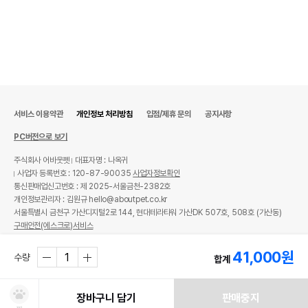
서비스 이용약관
개인정보 처리방침
입점/제휴 문의
공지사항
PC버전으로 보기
주식회사 어바웃펫
대표자명 : 나옥귀
사업자 등록번호 : 120-87-90035
사업자정보확인
통신판매업신고번호 : 제 2025-서울금천-2382호
개인정보관리자 : 김원규 hello@aboutpet.co.kr
서울특별시 금천구 가산디지털2로 144, 현대테라타워 가산DK 507호, 508호 (가산동)
구매안전(에스크로)서비스
© copyright (c) www.aboutpet.co.kr all rights reserved.
41,000
원
수량
합계
장바구니 담기
판매중지