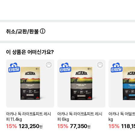
취소/교환/환불
이 상품은 어떠신가요?
아카나 독 라이트&피트 레시
아카나 독 라이트&피트 레시
아카나 독 어덜트 
피 11.4kg
피 6kg
kg
15%
123,250
15%
77,350
15%
118,1
원
원