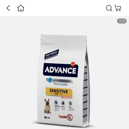
1
/
1