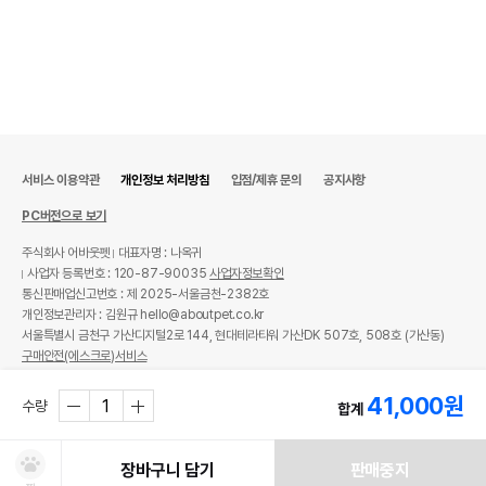
서비스 이용약관
개인정보 처리방침
입점/제휴 문의
공지사항
PC버전으로 보기
주식회사 어바웃펫
대표자명 : 나옥귀
사업자 등록번호 : 120-87-90035
사업자정보확인
통신판매업신고번호 : 제 2025-서울금천-2382호
개인정보관리자 : 김원규 hello@aboutpet.co.kr
서울특별시 금천구 가산디지털2로 144, 현대테라타워 가산DK 507호, 508호 (가산동)
구매안전(에스크로)서비스
© copyright (c) www.aboutpet.co.kr all rights reserved.
41,000
원
수량
합계
장바구니 담기
판매중지