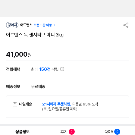
강아지
어드밴스
브랜드관 이동
어드밴스 독 센시티브 미니 3kg
41,000
원
적립혜택
최대
150점
적립
배송정보
무료배송
내일배송
21시까지 주문하면,
다음날 95% 도착
(토, 일요일/공휴일 제외)
상품정보
후기
Q&A
0
0