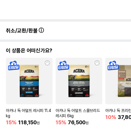
취소/교환/환불
이 상품은 어떠신가요?
아카나 독 어덜트 레시피 11.4
아카나 독 어덜트 스몰브리드
아카나 독 프리런 
kg
레시피 6kg
10%
37,8
15%
118,150
15%
76,500
원
원