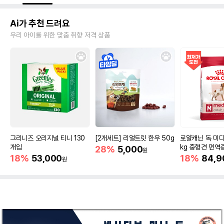
Ai가 추천 드려요
우리 아이를 위한 맞춤 취향 저격 상품
그리니즈 오리지널 티니 130
[2개세트] 리얼트릿 한우 50g
로얄캐닌 독 미디
개입
kg 중형견 면역
28%
5,000
원
18%
53,000
18%
84,9
원