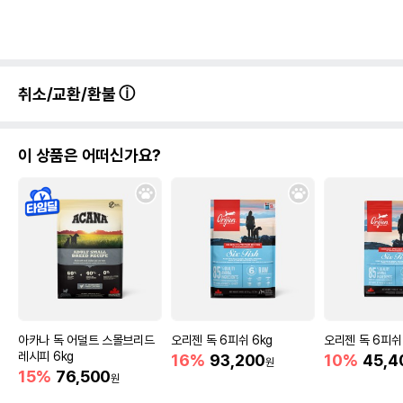
취소/교환/환불
이 상품은 어떠신가요?
아카나 독 어덜트 스몰브리드
오리젠 독 6피쉬 6kg
오리젠 독 6피쉬 
레시피 6kg
16%
93,200
10%
45,4
원
15%
76,500
원