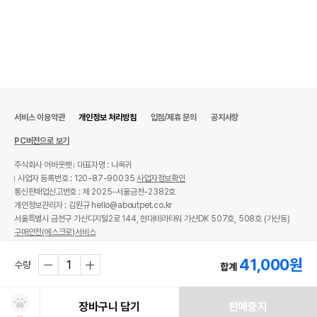
서비스 이용약관
개인정보 처리방침
입점/제휴 문의
공지사항
PC버전으로 보기
주식회사 어바웃펫
대표자명 : 나옥귀
사업자 등록번호 : 120-87-90035
사업자정보확인
통신판매업신고번호 : 제 2025-서울금천-2382호
개인정보관리자 : 김원규 hello@aboutpet.co.kr
서울특별시 금천구 가산디지털2로 144, 현대테라타워 가산DK 507호, 508호 (가산동)
구매안전(에스크로)서비스
© copyright (c) www.aboutpet.co.kr all rights reserved.
41,000
원
수량
합계
장바구니 담기
판매중지