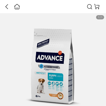
1
/
1