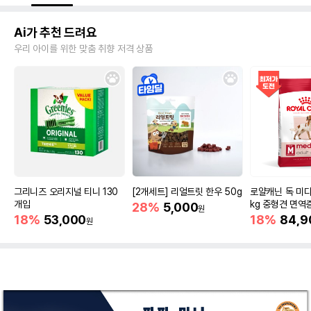
Ai가 추천 드려요
우리 아이를 위한 맞춤 취향 저격 상품
그리니즈 오리지널 티니 130
[2개세트] 리얼트릿 한우 50g
로얄캐닌 독 미디
개입
kg 중형견 면역
28%
5,000
원
18%
53,000
18%
84,9
원