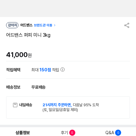
강아지
어드밴스
브랜드관 이동
어드밴스 퍼피 미니 3kg
41,000
원
적립혜택
최대
150점
적립
배송정보
무료배송
내일배송
21시까지 주문하면,
다음날 95% 도착
(토, 일요일/공휴일 제외)
상품정보
후기
Q&A
0
0