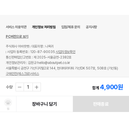
서비스 이용약관
개인정보 처리방침
입점/제휴 문의
공지사항
PC버전으로 보기
주식회사 어바웃펫
대표자명 : 나옥귀
사업자 등록번호 : 120-87-90035
사업자정보확인
통신판매업신고번호 : 제 2025-서울금천-2382호
개인정보관리자 : 김원규 hello@aboutpet.co.kr
서울특별시 금천구 가산디지털2로 144, 현대테라타워 가산DK 507호, 508호 (가산동)
구매안전(에스크로)서비스
© copyright (c) www.aboutpet.co.kr all rights reserved.
4,900
원
수량
합계
장바구니 담기
판매종료
찜
처방사료 주문 시 확인해주세요!
쿠폰보기
적립혜택
취소/ 교환/ 환불
유통기한 임박 상품
최저가 도전 상품
AI검색
AI검색