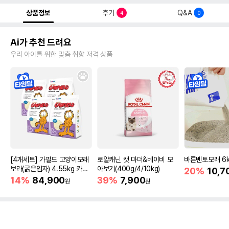
상품정보
후기
Q&A
4
0
Ai가 추천 드려요
우리 아이를 위한 맞춤 취향 저격 상품
[4개세트] 가필드 고양이모래
로얄캐닌 캣 마더&베이비 모
바른벤토모래 6
보라(굵은입자) 4.55kg 카사
아보기(400g/4/10kg)
20%
10,7
바모래
14%
84,900
39%
7,900
원
원