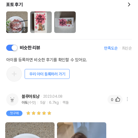
포토 후기
2
비슷한 리뷰
만족도순
최신순
아이를 등록하면 비슷한 후기를 확인할 수 있어요.
우리 아이 등록하러 가기
블루아토냥
2023.04.08
0
아토
(수컷)
5살
6.7kg
랙돌
첫구매