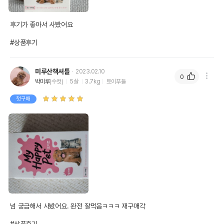
후기가 좋아서 사봤어요

#상품후기
미루산책셔틀
2023.02.10
0
박미루
(수컷)
5살
3.7kg
토이푸들
첫구매
넘 궁금해서 사봤어요. 완전 잘먹음ㅋㅋㅋ 재구매각
