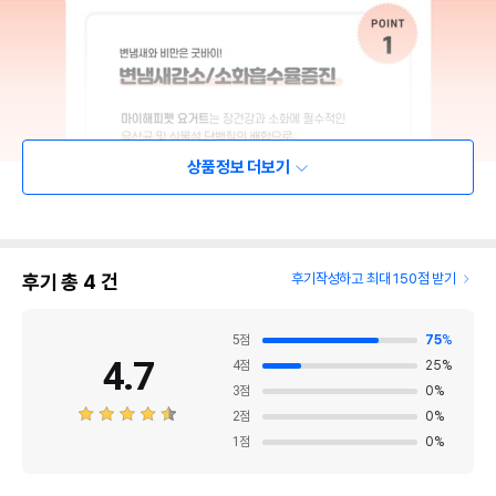
상품정보 더보기
후기 총
4
건
후기작성하고 최대 150점 받기
5
점
75
%
4.7
4
점
25
%
3
점
0
%
2
점
0
%
1
점
0
%