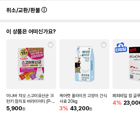
취소/교환/환불
이 상품은 어떠신가요?
이나바 챠오 스고이유산균 크
케어캣 올라이프 고양이 건식
페피테일 참 글루
런키 참치포 버라이어티 (P-2
사료 20kg
4%
23,00
45) 200g
5,900
3%
43,200
원
원