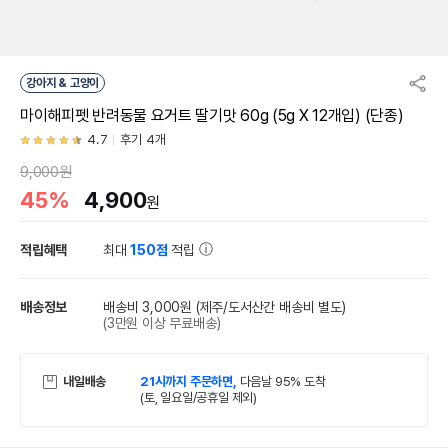
강아지 & 고양이
마이해피펫 반려동물 요거트 딸기맛 60g (5g X 12개입) (단종)
4.7
후기 4개
9,000원
45%
4,900
원
적립혜택
최대
150점
적립
배송정보
배송비 3,000원
(제주/도서산간 배송비 별도)
(3만원 이상 무료배송)
내일배송
21시까지 주문하면,
다음날 95% 도착
(토, 일요일/공휴일 제외)