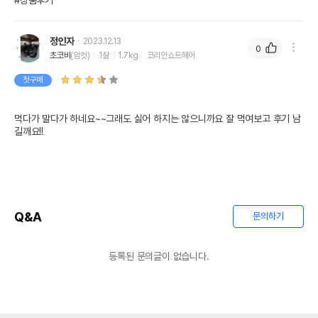
#상품후기
상품 필수 정보
마이해피펫 반려동물 요거트 딸기맛 60g
정인자
2023.12.13
품명 및 모델명
0
(5g X 12개입)
초코비
(암컷)
1살
1.7kg
코리안쇼트헤어
법에 의한 인증,허가 등을
첫구매
해당사항없음
받았음을 확인할수 있는
경우 그에 대한 사항
먹다가 말다가 하네요~~그래도 싫어 하지는 않으니까요 잘 먹여보고 후기 남
제조국 또는 원산지
대한민국
길깨요!!
제조자,수입품의 경우
㈜코모텍
수입자를 함께 표기
AS책임자와 전화번호
어바웃펫//1644-9601
또는 소비자상담 관련
전화번호
Q&A
문의하기
유통기한이 최소 2026.12.05이거나 그
이후인 상품이 출고됩니다.
등록된 문의글이 없습니다.
유통기한
단, 상품명에 유통기한 명시된 경우, 해당
유통기한을 따릅니다.