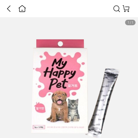
1
/
1