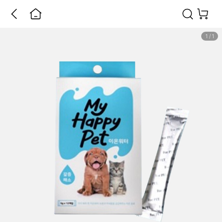
1
/
1