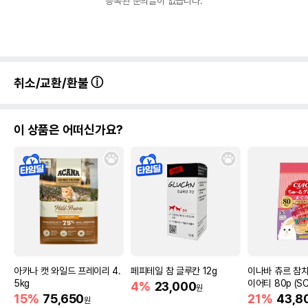
등록된 문의글이 없습니다.
취소/교환/환불
이 상품은 어떠신가요?
아카나 캣 와일드 프레이리 4.
페피테일 참 글루칸 12g
이나바 츄르 참치
5kg
이어티 80p (SC
4%
23,000
원
15%
75,650
21%
43,8
원