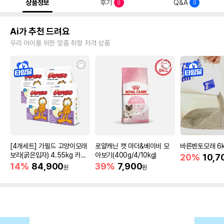
상품정보
후기
Q&A
0
0
Ai가 추천 드려요
우리 아이를 위한 맞춤 취향 저격 상품
[4개세트] 가필드 고양이모래
로얄캐닌 캣 마더&베이비 모
바른벤토모래 6
보라(굵은입자) 4.55kg 카사
아보기(400g/4/10kg)
20%
10,7
바모래
14%
84,900
39%
7,900
원
원