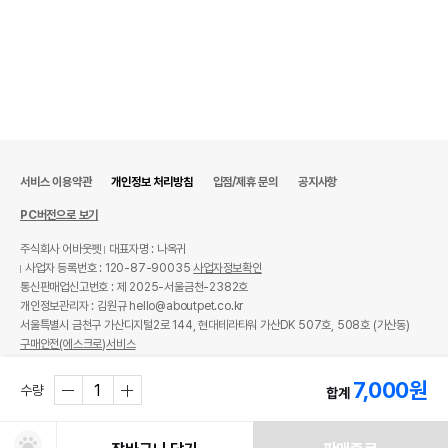
서비스 이용약관
개인정보 처리방침
입점/제휴 문의
공지사항
PC버전으로 보기
주식회사 어바웃펫
대표자명 : 나옥귀
사업자 등록번호 : 120-87-90035
사업자정보확인
통신판매업신고번호 : 제 2025-서울금천-2382호
개인정보관리자 : 김원규 hello@aboutpet.co.kr
서울특별시 금천구 가산디지털2로 144, 현대테라타워 가산DK 507호, 508호 (가산동)
구매안전(에스크로)서비스
© copyright (c) www.aboutpet.co.kr all rights reserved.
7,000
원
수량
합계