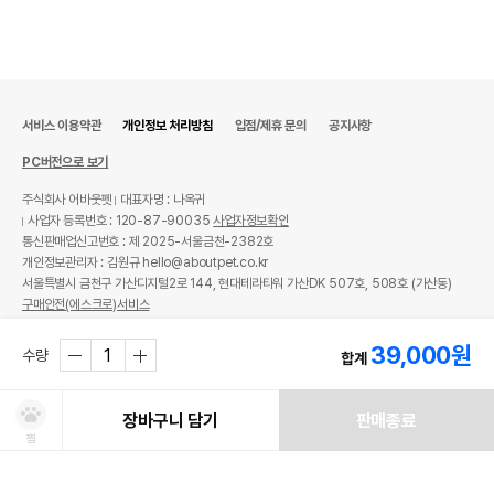
서비스 이용약관
개인정보 처리방침
입점/제휴 문의
공지사항
PC버전으로 보기
주식회사 어바웃펫
대표자명 : 나옥귀
사업자 등록번호 : 120-87-90035
사업자정보확인
통신판매업신고번호 : 제 2025-서울금천-2382호
개인정보관리자 : 김원규 hello@aboutpet.co.kr
서울특별시 금천구 가산디지털2로 144, 현대테라타워 가산DK 507호, 508호 (가산동)
구매안전(에스크로)서비스
© copyright (c) www.aboutpet.co.kr all rights reserved.
39,000
원
수량
합계
장바구니 담기
판매종료
찜