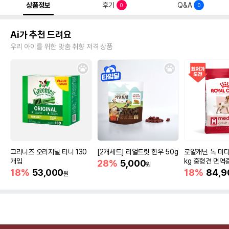
상품정보
후기
Q&A
0
0
Ai가 추천 드려요
우리 아이를 위한 맞춤 취향 저격 상품
그리니즈 오리지널 티니 130
[2개세트] 리얼트릿 한우 50g
로얄캐닌 독 미디
개입
kg 중형견 면역
28%
5,000
원
18%
53,000
18%
84,9
원