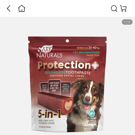
1
/
2