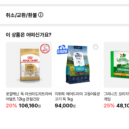
취소/교환/환불
이 상품은 어떠신가요?
로얄캐닌 독 라브라도리트리버
지위픽 에어드라이 고등어&양
그리니즈 오리지
어덜트 12kg 관절건강
고기 독 1kg
개입
20%
106,160
94,000
25%
48,1
원
원