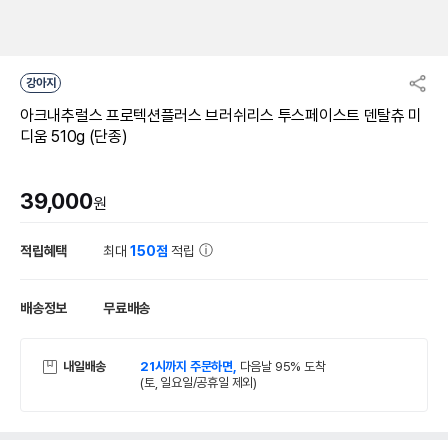
강아지
아크내추럴스 프로텍션플러스 브러쉬리스 투스페이스트 덴탈츄 미
디움 510g (단종)
39,000
원
적립혜택
최대
150점
적립
배송정보
무료배송
내일배송
21시까지 주문하면,
다음날 95% 도착
(토, 일요일/공휴일 제외)