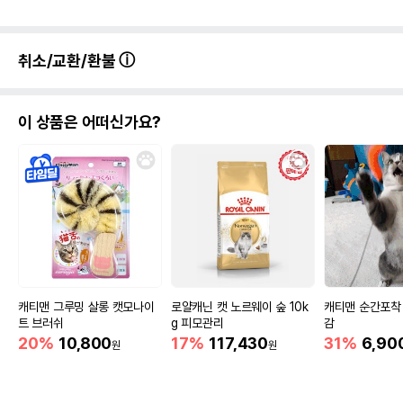
취소/교환/환불
이 상품은 어떠신가요?
캐티맨 그루밍 살롱 캣모나이
로얄캐닌 캣 노르웨이 숲 10k
캐티맨 순간포착
트 브러쉬
g 피모관리
감
20%
10,800
17%
117,430
31%
6,90
원
원