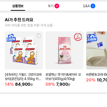
상품정보
후기
Q&A
10
0
Ai가 추천 드려요
우리 아이를 위한 맞춤 취향 저격 상품
[4개세트] 가필드 고양이모래
로얄캐닌 캣 마더&베이비 모
바른벤토모래 6
보라(굵은입자) 4.55kg 카사
아보기(400g/4/10kg)
20%
10,7
바모래
14%
84,900
39%
7,900
원
원