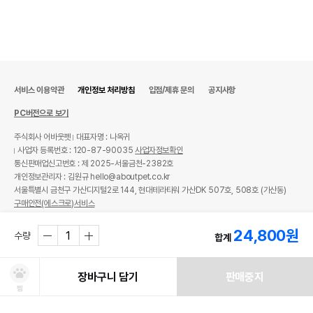
서비스 이용약관
개인정보 처리방침
입점/제휴 문의
공지사항
PC버전으로 보기
주식회사 어바웃펫
대표자명 : 나옥귀
사업자 등록번호 : 120-87-90035
사업자정보확인
통신판매업신고번호 : 제 2025-서울금천-2382호
개인정보관리자 : 김원규 hello@aboutpet.co.kr
서울특별시 금천구 가산디지털2로 144, 현대테라타워 가산DK 507호, 508호 (가산동)
구매안전(에스크로)서비스
© copyright (c) www.aboutpet.co.kr all rights reserved.
24,800
원
수량
합계
장바구니 담기
판매중지
찜