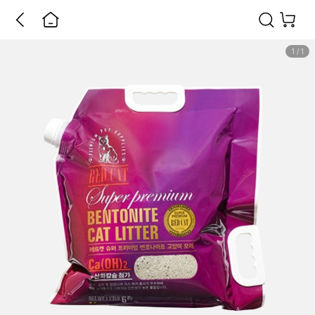
1
/
1