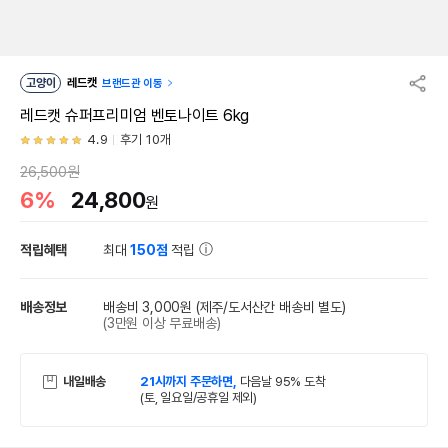
고양이
레드캣
브랜드관 이동
레드캣 슈퍼프리미엄 벤토나이트 6kg
4.9
후기 10개
26,500원
6%
24,800
원
적립혜택
최대
150점
적립
배송정보
배송비 3,000원
(제주/도서산간 배송비 별도)
(3만원 이상 무료배송)
내일배송
21시까지 주문하면,
다음날 95% 도착
(토, 일요일/공휴일 제외)