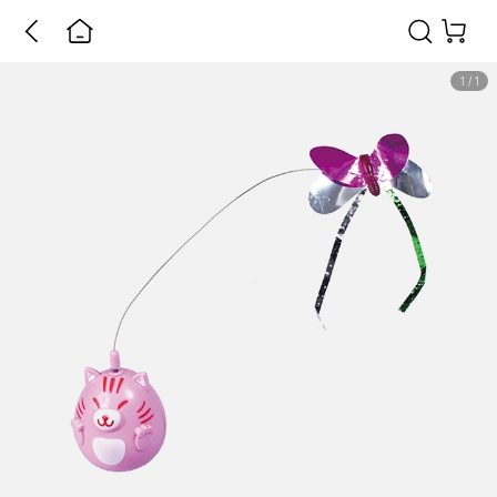
1
/
1