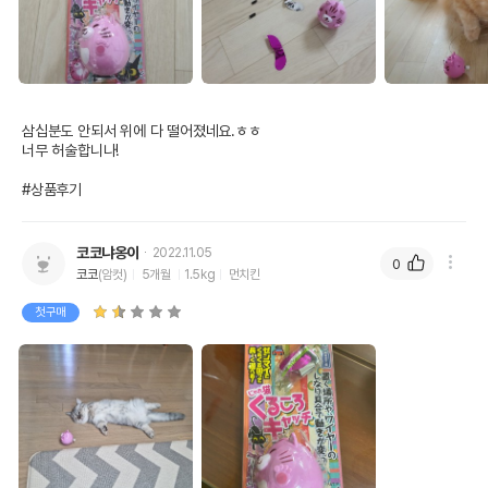
삼십분도 안되서 위에 다 떨어졌네요.ㅎㅎ

너무 허술합니나!

#상품후기
코코냐옹이
2022.11.05
0
코코
(암컷)
5개월
1.5kg
먼치킨
첫구매