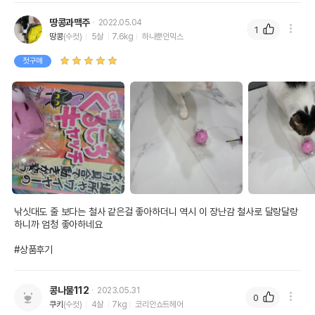
땅콩과맥주
2022.05.04
1
땅콩
(수컷)
5살
7.6kg
하나뿐인믹스
첫구매
낚싯대도 줄 보다는 철사 같은걸 좋아하더니 역시 이 장난감 철사로 달랑달랑 
하니까 엄청 좋아하네요

#상품후기
콩나물112
2023.05.31
0
쿠키
(수컷)
4살
7kg
코리안쇼트헤어