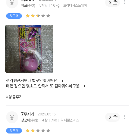
0
찌로
(수컷)
5개월
1.6kg
브리티시쇼트헤어
첫구매
생각했던거보다 별로안좋아해요ㅜㅜ

태엽 감으면 몇초도 안되서 또 감아줘야하구용..ㅋㅋ

#상품후기
7무지개
2023.05.15
0
장군이
(수컷)
4살
7kg
하나뿐인믹스
첫구매