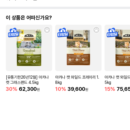
이 상품은 어떠신가요?
[유통기한26년12월] 아카나
아카나 캣 와일드 프레이리 1.
아카나 캣 와일드
캣 그래스랜드 4.5kg
8kg
5kg
30%
62,300
10%
39,600
15%
75,6
원
원