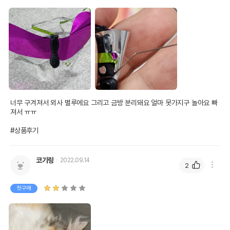
너무 구겨져서 외사 별루에요 그리고 금방 분리돼요 얼마 못가지구 놀아요 빠
져서 ㅠㅠ

#상품후기
코기링
2022.09.14
2
첫구매