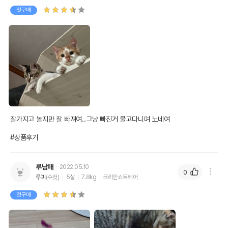
첫구매
잘가지고 놀지만 잘 빠져여..그냥 빠진거 물고다니며 노네여

#상품후기
루남매
2022.05.10
0
루피
(수컷)
5살
7.8kg
코리안쇼트헤어
첫구매