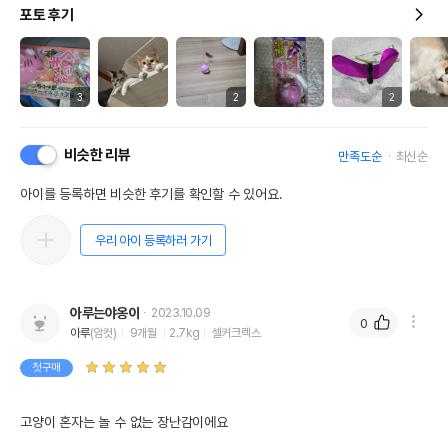
포토 후기
3
2
2
비슷한 리뷰
만족도순
최신순
아이를 등록하면 비슷한 후기를 확인할 수 있어요.
우리 아이 등록하러 가기
아루는야옹이
2023.10.09
0
아루
(암컷)
9개월
2.7kg
셀커크렉스
첫구매
고양이 혼자는 놀 수 없는 장난감이에요