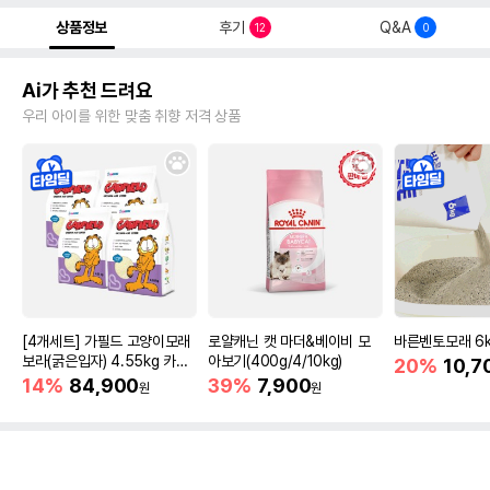
상품정보
후기
Q&A
12
0
Ai가 추천 드려요
우리 아이를 위한 맞춤 취향 저격 상품
[4개세트] 가필드 고양이모래
로얄캐닌 캣 마더&베이비 모
바른벤토모래 6
보라(굵은입자) 4.55kg 카사
아보기(400g/4/10kg)
20%
10,7
바모래
14%
84,900
39%
7,900
원
원