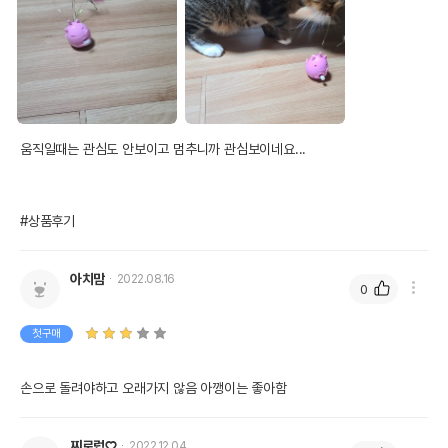
움직일때는 관심도 안보이고 멈추니까 관심보이네요...

#상품후기
아치맘
2022.08.16
0
첫구매
손으로 돌려야하고 오래가지 않음 아깽이는 좋아함
찌로럽♡
2022.12.04