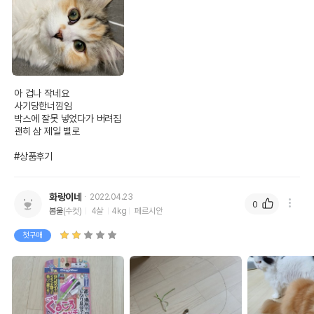
아 겁나 작네요

사기당한너낌임

박스에 잘못 넣었다가 버려짐

괜히 삼 제일 별로

#상품후기
화랑이네
2022.04.23
0
봄울
(수컷)
4살
4kg
페르시안
첫구매