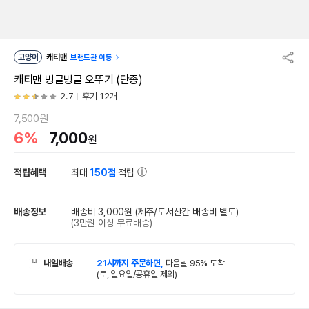
고양이
캐티맨
브랜드관 이동
캐티맨 빙글빙글 오뚜기 (단종)
2.7
후기 12개
7,500원
6%
7,000
원
적립혜택
최대
150점
적립
배송정보
배송비 3,000원
(제주/도서산간 배송비 별도)
(3만원 이상 무료배송)
내일배송
21시까지 주문하면,
다음날 95% 도착
(토, 일요일/공휴일 제외)