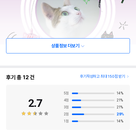
상품정보 더보기
후기 총
12
건
후기작성하고 최대 150점 받기
5
점
14
%
2.7
4
점
21
%
3
점
21
%
2
점
29
%
1
점
14
%