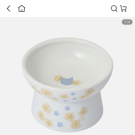
1
/
4