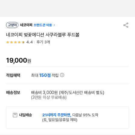
고양이
네코이찌
브랜드관 이동
네코이찌 벚꽃에디션 사쿠라블루 푸드볼
4.4
후기 3개
19,000
원
적립혜택
최대
150점
적립
배송정보
배송비 3,000원
(제주/도서산간 배송비 별도)
(3만원 이상 무료배송)
내일배송
21시까지 주문하면,
다음날 95% 도착
(토, 일요일/공휴일 제외)