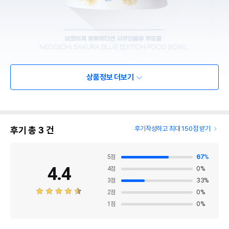
상품정보 더보기
후기 총
3
건
후기작성하고 최대 150점 받기
5
점
67
%
4.4
4
점
0
%
3
점
33
%
2
점
0
%
1
점
0
%