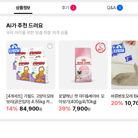
상품정보
후기
Q&A
3
0
Ai가 추천 드려요
우리 아이를 위한 맞춤 취향 저격 상품
[4개세트] 가필드 고양이모래
로얄캐닌 캣 마더&베이비 모
바른벤토모래 6
보라(굵은입자) 4.55kg 카사
아보기(400g/4/10kg)
20%
10,7
바모래
14%
84,900
39%
7,900
원
원