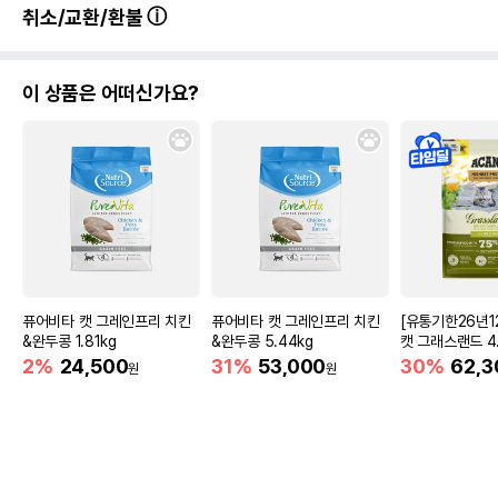
취소/교환/환불
이 상품은 어떠신가요?
퓨어비타 캣 그레인프리 치킨
퓨어비타 캣 그레인프리 치킨
[유통기한26년1
&완두콩 1.81kg
&완두콩 5.44kg
캣 그래스랜드 4.
2%
24,500
31%
53,000
30%
62,3
원
원