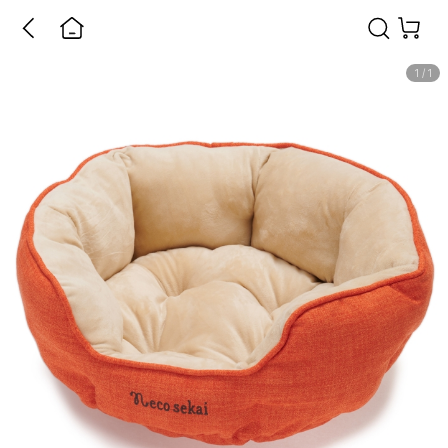
1
/
1