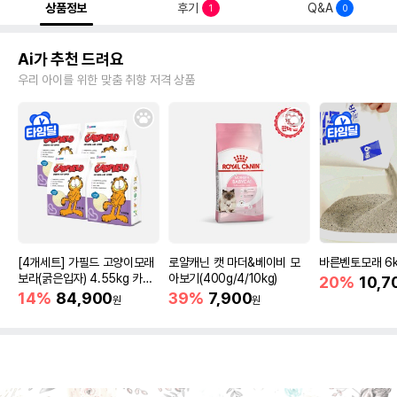
상품정보
후기
Q&A
1
0
Ai가 추천 드려요
우리 아이를 위한 맞춤 취향 저격 상품
[4개세트] 가필드 고양이모래
로얄캐닌 캣 마더&베이비 모
바른벤토모래 6
보라(굵은입자) 4.55kg 카사
아보기(400g/4/10kg)
20%
10,7
바모래
14%
84,900
39%
7,900
원
원