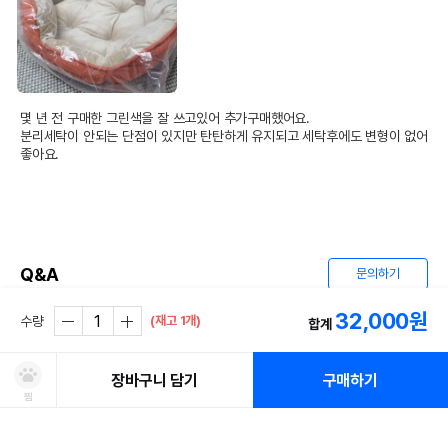
몇 년 전 구매한 그린색을 잘 쓰고있어 추가구매했어요.

분리세탁이 안되는 단점이 있지만 탄탄하게 유지되고 세탁후에도 변형이 없어 
좋아요.
Q&A
문의하기
32,000
원
(재고 1개)
수량
합계
등록된 문의글이 없습니다.
장바구니 담기
구매하기
찜
쿠폰보기
적립혜택
취소/ 교환/ 환불
유통기한 임박 상품
최저가 도전 상품