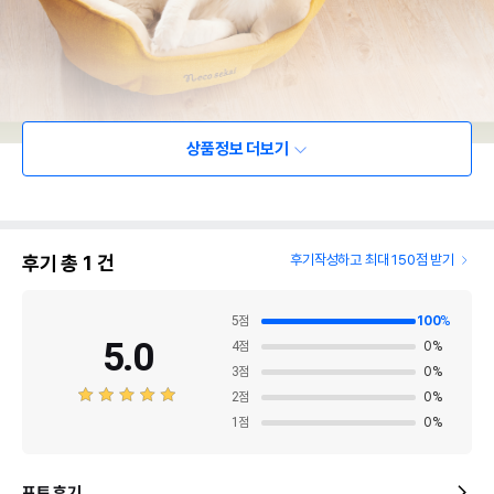
상품정보 더보기
후기 총
1
건
후기작성하고 최대 150점 받기
5
점
100
%
5.0
4
점
0
%
3
점
0
%
2
점
0
%
1
점
0
%
포토 후기