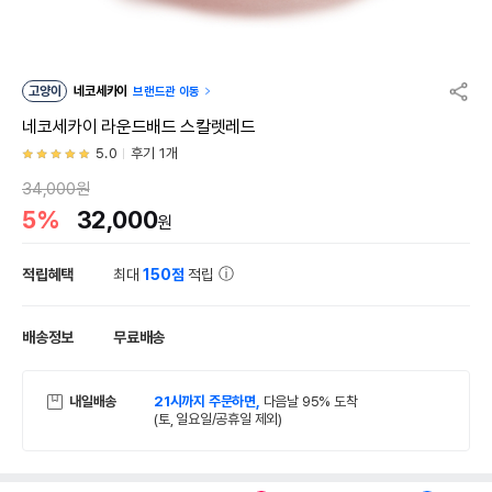
고양이
네코세카이
브랜드관 이동
네코세카이 라운드배드 스칼렛레드
5.0
후기 1개
34,000원
5%
32,000
원
적립혜택
최대
150점
적립
배송정보
무료배송
내일배송
21시까지 주문하면,
다음날 95% 도착
(토, 일요일/공휴일 제외)