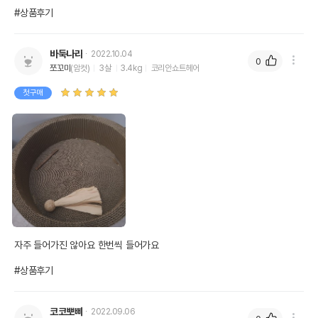
#상품후기
바둑나라
2022.10.04
0
쪼꼬미
(암컷)
3살
3.4kg
코리안쇼트헤어
첫구매
자주 들어가진 않아요 한번씩 들어가요

#상품후기
코코뽀삐
2022.09.06