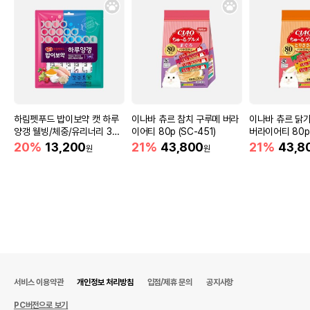
하림펫푸드 밥이보약 캣 하루
이나바 츄르 참치 구루메 버라
이나바 츄르 닭
양갱 웰빙/체중/유리너리 30
이어티 80p (SC-451)
버라이어티 80p 
개입
20%
13,200
21%
43,800
21%
43,8
원
원
서비스 이용약관
개인정보 처리방침
입점/제휴 문의
공지사항
PC버전으로 보기