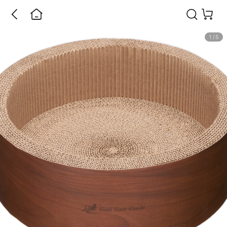
1
/
5