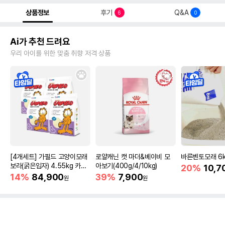
상품정보
후기
Q&A
6
0
Ai가 추천 드려요
우리 아이를 위한 맞춤 취향 저격 상품
[4개세트] 가필드 고양이모래
로얄캐닌 캣 마더&베이비 모
바른벤토모래 6
보라(굵은입자) 4.55kg 카사
아보기(400g/4/10kg)
20%
10,7
바모래
14%
84,900
39%
7,900
원
원