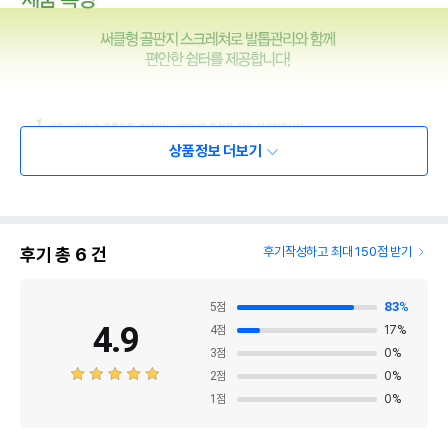
상품정보 더보기
후기 총
6
건
후기작성하고 최대 150점 받기
5
점
83
%
4.9
4
점
17
%
3
점
0
%
2
점
0
%
1
점
0
%