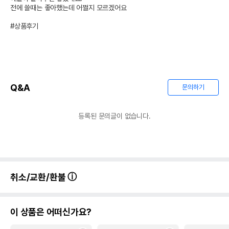
전에 쓸때는 좋아했는데 어쩔지 모르겠어요

경우 그에 대한 사항
#상품후기
제조국 또는 원산지
중국
제조자,수입품의 경우
가리가리
수입자를 함께 표기
AS책임자와 전화번호
어바웃펫 // 1644-9601
또는 소비자상담 관련
Q&A
문의하기
전화번호
유통기한이 최소 2026.12.06이거나 그
등록된 문의글이 없습니다.
이후인 상품이 출고됩니다.
유통기한
단, 상품명에 유통기한 명시된 경우, 해당
유통기한을 따릅니다.
취소/교환/환불
이 상품은 어떠신가요?