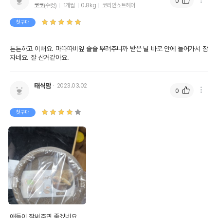
0
코코
(수컷)
1개월
0.8kg
코리안쇼트헤어
첫구매
튼튼하고 이뻐요. 마따따비잎 솔솔 뿌려주니까 받은 날 바로 안에 들어가서 잠
자네요. 잘 산거같아요.
태식맘
2023.03.02
0
첫구매
상품 필수 정보
품명 및 모델명
가리가리 서클 브라운
법에 의한 인증,허가 등을
애들이 잘써주면 좋겠네요.

상품상세설명 참조
받았음을 확인할수 있는