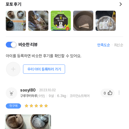
포토 후기
비슷한 리뷰
만족도순
최신순
아이를 등록하면 비슷한 후기를 확인할 수 있어요.
우리 아이 등록하러 가기
sooyl80
2023.10.02
0
구루쿠키하루
(수컷)
9살
6.3kg
코리안쇼트헤어
첫구매