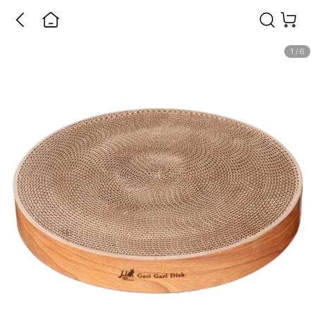
1
/
6