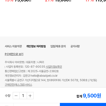
원
원
유통기한을 따릅니다.
서비스 이용약관
개인정보 처리방침
입점/제휴 문의
공지사항
PC버전으로 보기
주식회사 어바웃펫
대표자명 : 나옥귀
사업자 등록번호 : 120-87-90035
사업자정보확인
통신판매업신고번호 : 제 2025-서울금천-2382호
개인정보관리자 : 김원규 hello@aboutpet.co.kr
서울특별시 금천구 가산디지털2로 144, 현대테라타워 가산DK 507호, 508호 (가산동)
구매안전(에스크로)서비스
© copyright (c) www.aboutpet.co.kr all rights reserved.
9,500
원
수량
합계