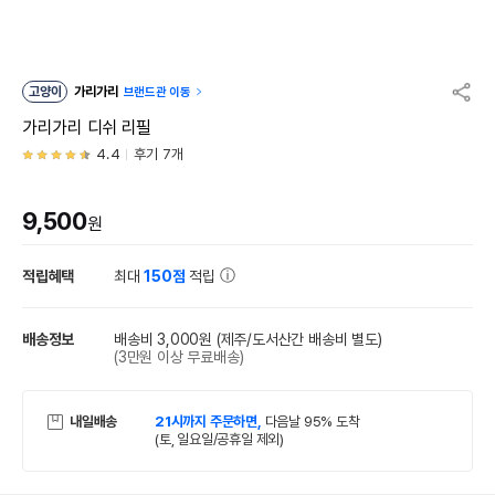
고양이
가리가리
브랜드관 이동
가리가리 디쉬 리필
4.4
후기 7개
9,500
원
적립혜택
최대
150점
적립
배송정보
배송비 3,000원
(제주/도서산간 배송비 별도)
(3만원 이상 무료배송)
내일배송
21시까지 주문하면,
다음날 95% 도착
(토, 일요일/공휴일 제외)