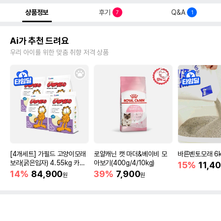
상품정보
후기
Q&A
7
1
Ai가 추천 드려요
우리 아이를 위한 맞춤 취향 저격 상품
[4개세트] 가필드 고양이모래
로얄캐닌 캣 마더&베이비 모
바른벤토모래 6
보라(굵은입자) 4.55kg 카사
아보기(400g/4/10kg)
15%
11,4
바모래
14%
84,900
39%
7,900
원
원