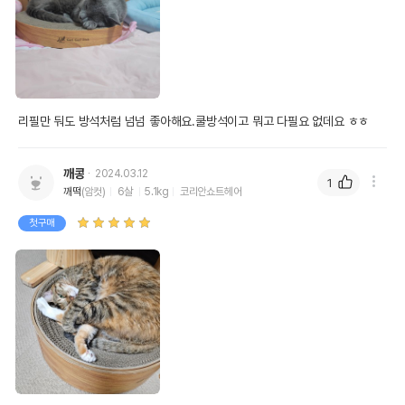
리필만 둬도 방석처럼 넘넘 좋아해요.쿨방석이고 뭐고 다필요 없데요 ㅎㅎ 
깨콩
2024.03.12
1
깨떡
(암컷)
6살
5.1kg
코리안쇼트헤어
첫구매