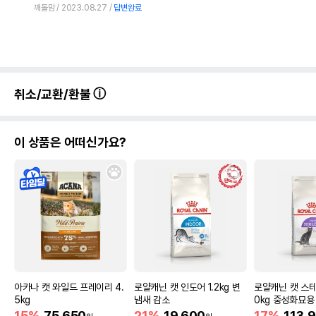
깨돌맘
2023.08.27
답변완료
상품 필수 정보
취소/교환/환불
품명 및 모델명
가리가리 디쉬 리필
법에 의한 인증,허가 등을
상품상세설명 참조
받았음을 확인할수 있는
이 상품은 어떠신가요?
경우 그에 대한 사항
제조국 또는 원산지
중국
제조자,수입품의 경우
가리가리
수입자를 함께 표기
AS책임자와 전화번호
어바웃펫 // 1644-9601
또는 소비자상담 관련
전화번호
유통기한이 최소 2026.12.03이거나 그
아카나 캣 와일드 프레이리 4.
로얄캐닌 캣 인도어 1.2kg 변
로얄캐닌 캣 스
이후인 상품이 출고됩니다.
5kg
냄새 감소
0kg 중성화묘용
유통기한
단, 상품명에 유통기한 명시된 경우, 해당
15%
75,650
21%
19,600
17%
113,