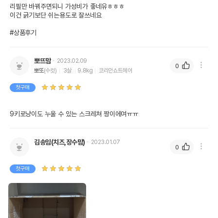
리필만 바꿔주면되니 가성비가 좋네유ㅎㅎㅎ

이건 긁기보단 쉬는용도로 잘쓰네요

#상품후기
뽀뜨맘
2023.02.09
0
뽀또
(수컷)
3살
9.8kg
코리안쇼트헤어
첫구매
9키로냥이도 누울 수 있는 스크레쳐 짱이에여ㅠㅠ
김송임(치즈,장수맘)
2023.01.07
0
첫구매