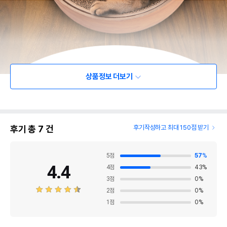
상품정보 더보기
후기 총
7
건
후기작성하고 최대 150점 받기
5
점
57
%
4.4
4
점
43
%
3
점
0
%
2
점
0
%
1
점
0
%