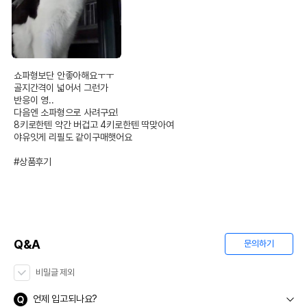
쇼파형보단 안좋아해요ㅜㅜ

골지간격이 넓어서 그런가

반응이 영..

다음엔 소파형으로 사려구요!

8키로한텐 약간 버겁고 4키로한텐 딱맞아여

야유잇게 리필도 같이구매햇어요

#상품후기
Q&A
문의하기
비밀글 제외
언제 입고되나요?