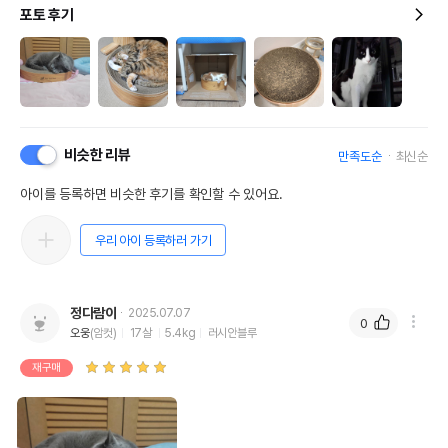
포토 후기
비슷한 리뷰
만족도순
최신순
아이를 등록하면 비슷한 후기를 확인할 수 있어요.
우리 아이 등록하러 가기
정다람이
2025.07.07
0
오웅
(암컷)
17살
5.4kg
러시안블루
재구매