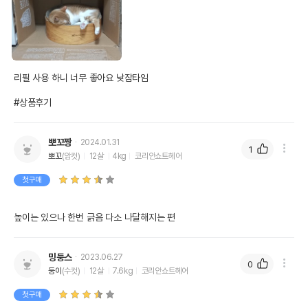
리필 사용 하니 너무 좋아요 낮잠타임

#상품후기
뽀꼬짱
2024.01.31
1
뽀꼬
(암컷)
12살
4kg
코리안쇼트헤어
첫구매
높이는 있으나 한번 긁음 다소 나달해지는 편
밍둥스
2023.06.27
0
둥이
(수컷)
12살
7.6kg
코리안쇼트헤어
첫구매