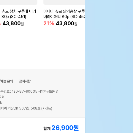
 츄르 참치 구루메 버라
이나바 츄르 닭가슴살 구루메
바른벤토모래 6kg
80p (SC-451)
버라이어티 80p (SC-452)
20%
10,700
원
%
43,800
21%
43,800
원
원
/제휴 문의
공지사항
록번호 : 120-87-90035
사업자정보확인
2호
kr
타워 가산DK 507호, 508호 (가산동)
ights reserved.
26,900
원
합계