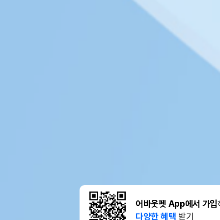
어바웃펫 App에서 가입
다양한 혜택
받기