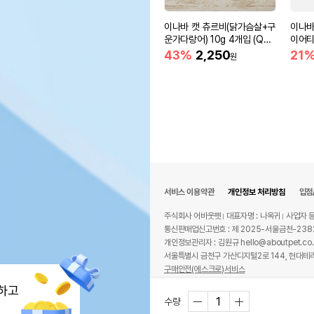
이나바 캣 츄르비(닭가슴살+구
이나바
운가다랑어) 10g 4개입 (QS
이어티 
C-273)
43%
2,250
21
원
서비스 이용약관
개인정보 처리방침
입점
주식회사 어바웃펫
대표자명 : 나옥귀
사업자 등
통신판매업신고번호 : 제 2025-서울금천-238
개인정보관리자 : 김원규 hello@aboutpet.co.
서울특별시 금천구 가산디지털2로 144, 현대테라
구매안전(에스크로)서비스
© copyright (c) www.aboutpet.co.kr all r
하고
수량