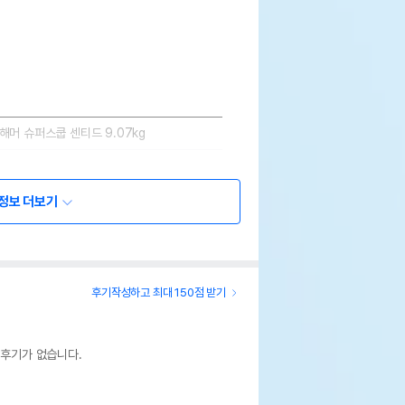
해머 슈퍼스쿱 센티드 9.07kg
페이지 참조
정보 더보기
m&hammer//더키코
후기작성하고 최대 150점 받기
웃펫//1644-9601
 후기가 없습니다.
기한이 최소 2026.12.04이거나 그 이후인
이 출고됩니다.
 상품명에 유통기한 명시된 경우, 해당