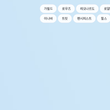
가필드
로우즈
레오나르도
로얄
이나바
트릿
팬시피스트
힐스