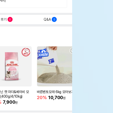
제외)
후기
Q&A
0
0
닌 캣 마더&베이비 모
바른벤토모래 6kg 모아보기
로얄캐닌 캣 인도어 4k
400g/4/10kg)
새 감소
20%
10,700
원
%
7,900
16%
55,000
원
원