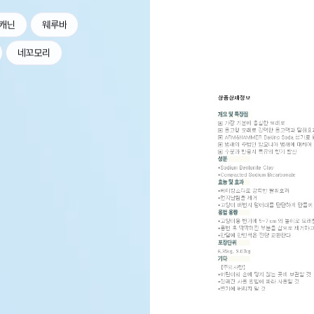
캐닌
웨루바
네꼬모리