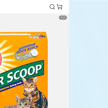
1
/
1