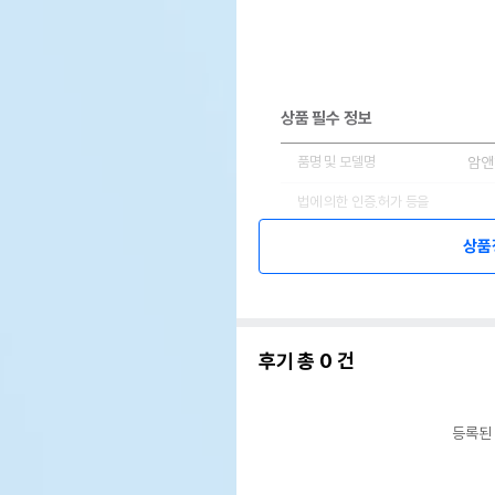
상품 필수 정보
품명 및 모델명
암앤
법에 의한 인증,허가 등을
상세
받았음을 확인할수 있는 경우
그에 대한 사항
상품
제조국 또는 원산지
미국
제조자,수입품의 경우
ar
수입자를 함께 표기
후기 총
0
건
AS책임자와 전화번호 또는
어바
소비자상담 관련 전화번호
등록된
유통
상품
유통기한
단,