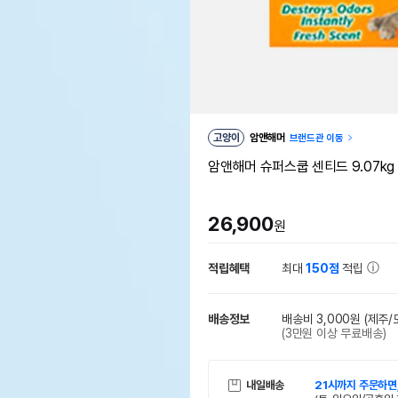
고양이
암앤해머
브랜드관 이동
암앤해머 슈퍼스쿱 센티드 9.07kg
26,900
원
적립혜택
최대
150점
적립
배송정보
배송비 3,000원
(제주/
(3만원 이상 무료배송)
내일배송
21시까지 주문하면