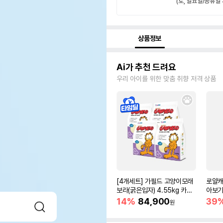
(토, 일요일/공휴일 
상품정보
Ai가 추천 드려요
우리 아이를 위한 맞춤 취향 저격 상품
[4개세트] 가필드 고양이모래
로얄캐
보라(굵은입자) 4.55kg 카사
아보기(
바모래
14%
84,900
39
원