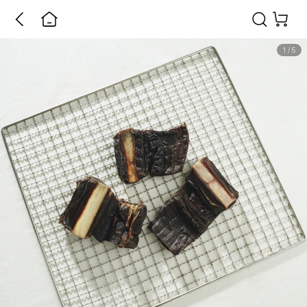
1
/
5