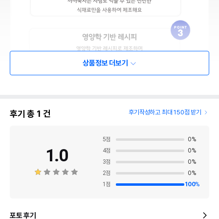
상품정보 더보기
후기 총
1
건
후기작성하고 최대 150점 받기
5
점
0
%
1.0
4
점
0
%
3
점
0
%
2
점
0
%
1
점
100
%
포토 후기