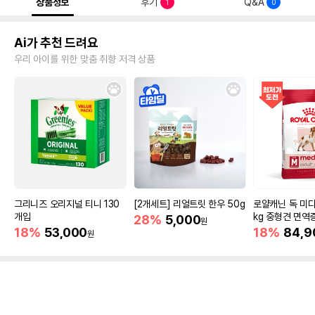
상품정보
후기
Q&A
1
0
Ai가 추천 드려요
우리 아이를 위한 맞춤 취향 저격 상품
그리니즈 오리지널 티니 130
[2개세트] 리얼트릿 한우 50g
로얄캐닌 독 미디
개입
kg 중형견 면역
28%
5,000
원
18%
53,000
18%
84,9
원