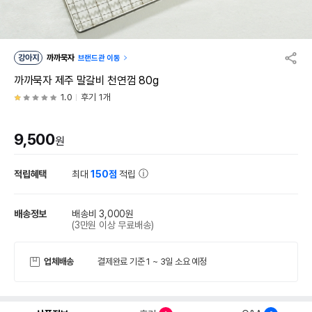
강아지
까까묵자
브랜드관 이동
까까묵자 제주 말갈비 천연껌 80g
1.0
후기 1개
9,500
원
적립혜택
최대
150점
적립
배송정보
배송비 3,000원
(3만원 이상 무료배송)
업체배송
결제완료 기준 1 ~ 3일 소요 예정