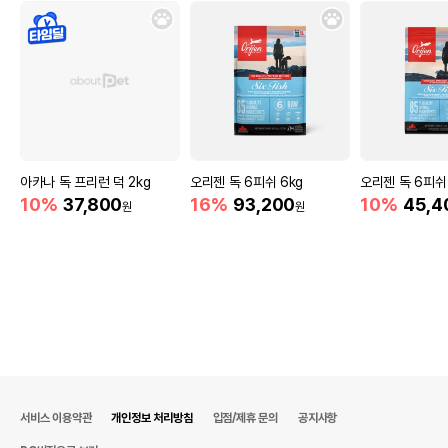
아카나 독 프리런 덕 2kg
오리젠 독 6피쉬 6kg
오리젠 독 6피쉬 
10%
37,800
16%
93,200
10%
45,4
원
원
서비스 이용약관
개인정보 처리방침
입점/제휴 문의
공지사항