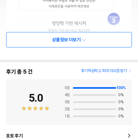
상품정보 더보기
후기 총
5
건
후기작성하고 최대 150점 받기
5
점
100
%
5.0
4
점
0
%
3
점
0
%
2
점
0
%
1
점
0
%
포토 후기