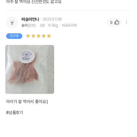
아주 잘 먹어요 신선한것도 같고요
바솜이언니
2023.07.08
0
솜이
(암컷)
2살
6.5kg
비숑프리제
첫구매
아이가 잘 먹어서 좋아요:)

#상품후기