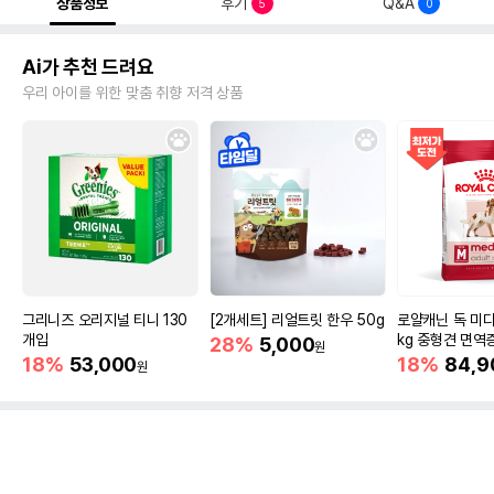
상품정보
후기
Q&A
5
0
Ai가 추천 드려요
우리 아이를 위한 맞춤 취향 저격 상품
그리니즈 오리지널 티니 130
[2개세트] 리얼트릿 한우 50g
로얄캐닌 독 미디
개입
kg 중형견 면역
28%
5,000
원
18%
53,000
18%
84,9
원