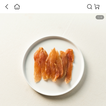
1
/
4