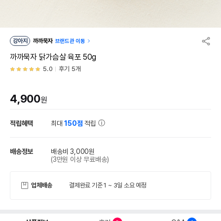
강아지
까까묵자
브랜드관 이동
까까묵자 닭가슴살 육포 50g
5.0
후기 5개
4,900
원
적립혜택
최대
150점
적립
배송정보
배송비 3,000원
(3만원 이상 무료배송)
업체배송
결제완료 기준 1 ~ 3일 소요 예정