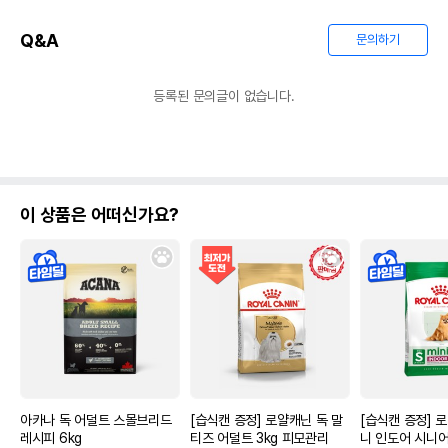
Q&A
문의하기
등록된 문의글이 없습니다.
이 상품은 어떠신가요?
아카나 독 어덜트 스몰브리드
[습식캔 증정] 로얄캐닌 독 말
[습식캔 증정] 
레시피 6kg
티즈 어덜트 3kg 피모관리
니 인도어 시니어