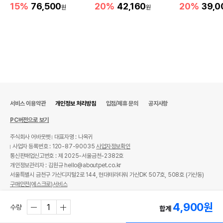
움
15%
76,500
20%
42,160
20%
39,0
원
원
서비스 이용약관
개인정보 처리방침
입점/제휴 문의
공지사항
PC버전으로 보기
주식회사 어바웃펫
대표자명 : 나옥귀
사업자 등록번호 : 120-87-90035
사업자정보확인
통신판매업신고번호 : 제 2025-서울금천-2382호
개인정보관리자 : 김원규 hello@aboutpet.co.kr
서울특별시 금천구 가산디지털2로 144, 현대테라타워 가산DK 507호, 508호 (가산동)
구매안전(에스크로)서비스
© copyright (c) www.aboutpet.co.kr all rights reserved.
4,900
원
수량
합계