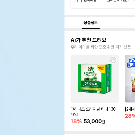
상품정보
Ai가 추천 드려요
우리 아이를 위한 맞춤 취향 저격 상품
그리니즈 오리지널 티니 130
[2개
개입
28
18%
53,000
원