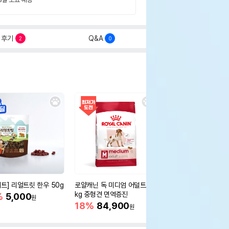
후기
Q&A
2
0
세트] 리얼트릿 한우 50g
로얄캐닌 독 미디엄 어덜트 10
오리젠 독 스몰브리드 4
kg 중형견 면역증진
%
5,000
15%
75,400
원
원
18%
84,900
원