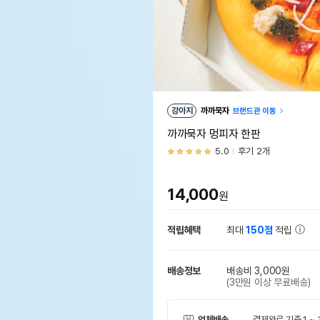
강아지
까까묵자
브랜드관 이동
까까묵자 멍피자 한판
5.0
후기 2개
14,000
원
적립혜택
최대
150점
적립
배송정보
배송비 3,000원
(3만원 이상 무료배송)
업체배송
결제완료 기준 1 ~