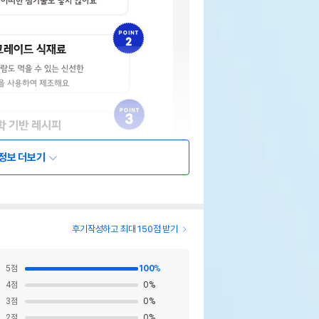
정보 더보기
후기작성하고 최대 150점 받기
5
점
100
%
4
점
0
%
3
점
0
%
2
점
0
%