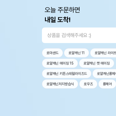
오늘 주문하면
내일 도착!
로마샌드
로얄캐닌 11
로얄캐닌 라이
로얄캐닌 에이징 15
로얄캐닌 캣 에이징
로얄캐닌 키튼스테럴라이즈드
로얄캐닌롱헤
로얄케닌저지방습식
로우즈
롱헤어