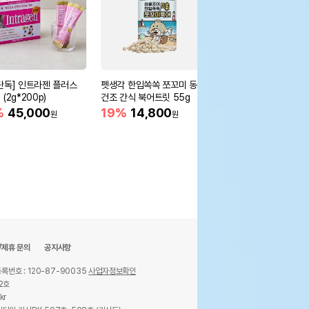
단독] 인트라젠 플러스
펫생각 한입쏙쏙 쪼꼬미 동결
레토 강아지집 와플 하
(2g*200p)
건조 간식 북어트릿 55g
션세트 예쁜 펫 고양이
통세척가능 LDL-H03
%
45,000
19%
14,800
33%
25,200
원
원
원
/제휴 문의
공지사항
록번호 : 120-87-90035
사업자정보확인
2호
kr