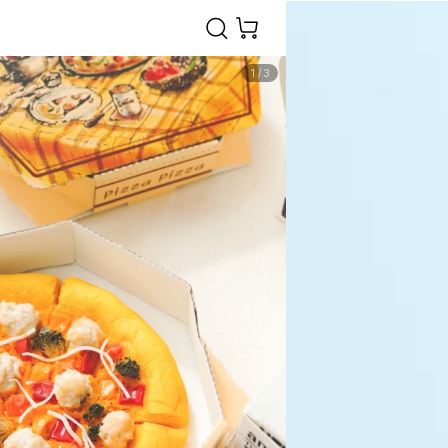
1
/
3