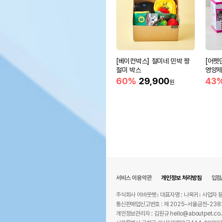
[베이컨박스] 절미네 민박 짱
[어펫
절미 박스
영양제 
60%
29,900
43
원
서비스 이용약관
개인정보 처리방침
입점
주식회사 어바웃펫
대표자명 : 나옥귀
사업자 등
통신판매업신고번호 : 제 2025-서울금천-238
개인정보관리자 : 김원규 hello@aboutpet.co.