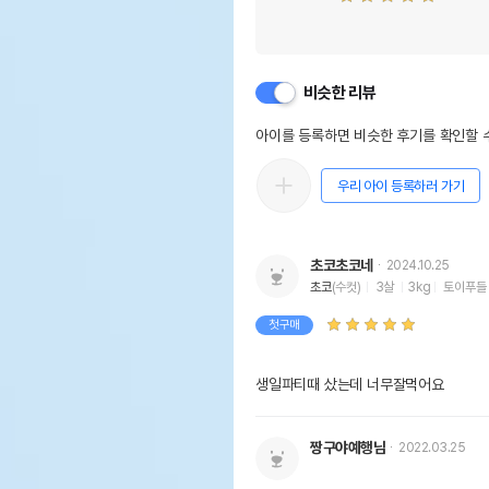
비슷한 리뷰
아이를 등록하면 비슷한 후기를 확인할 수
우리 아이 등록하러 가기
초코초코네
2024.10.25
초코
(수컷)
3살
3kg
토이푸들
첫구매
생일파티때 샀는데 너무잘먹어요
짱구야예행님
2022.03.25