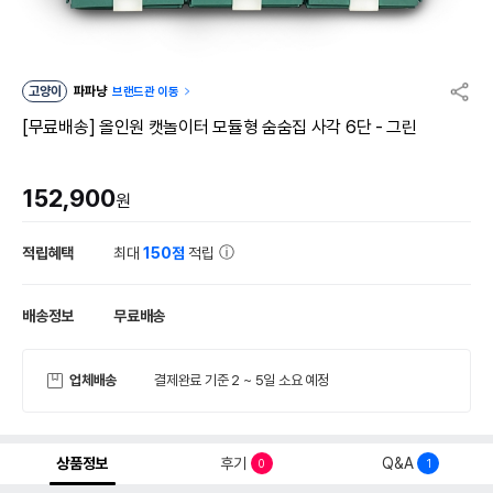
고양이
파파냥
브랜드관 이동
[무료배송] 올인원 캣놀이터 모듈형 숨숨집 사각 6단 - 그린
152,900
원
적립혜택
최대
150점
적립
배송정보
무료배송
업체배송
결제완료 기준 2 ~ 5일 소요 예정
상품정보
후기
Q&A
0
1