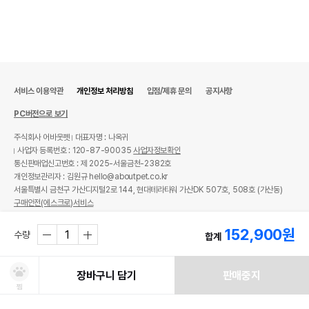
서비스 이용약관
개인정보 처리방침
입점/제휴 문의
공지사항
PC버전으로 보기
주식회사 어바웃펫
대표자명 : 나옥귀
사업자 등록번호 : 120-87-90035
사업자정보확인
통신판매업신고번호 : 제 2025-서울금천-2382호
개인정보관리자 : 김원규 hello@aboutpet.co.kr
서울특별시 금천구 가산디지털2로 144, 현대테라타워 가산DK 507호, 508호 (가산동)
구매안전(에스크로)서비스
© copyright (c) www.aboutpet.co.kr all rights reserved.
152,900
원
수량
합계
장바구니 담기
판매중지
찜