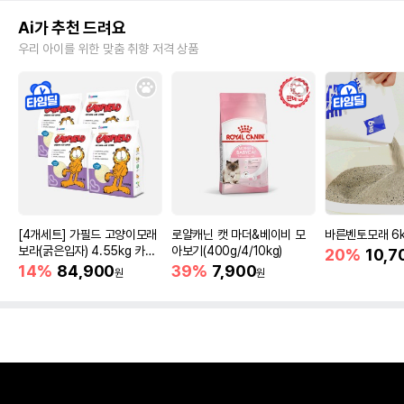
Ai가 추천 드려요
우리 아이를 위한 맞춤 취향 저격 상품
[4개세트] 가필드 고양이모래
로얄캐닌 캣 마더&베이비 모
바른벤토모래 6
보라(굵은입자) 4.55kg 카사
아보기(400g/4/10kg)
20%
10,7
바모래
14%
84,900
39%
7,900
원
원