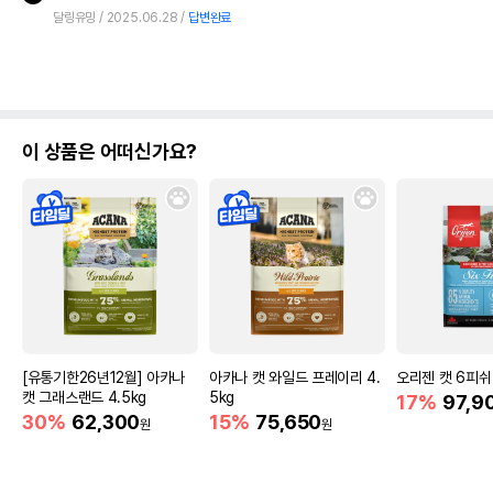
달링유밍
2025.06.28
답변완료
이 상품은 어떠신가요?
[유통기한26년12월] 아카나
아카나 캣 와일드 프레이리 4.
오리젠 캣 6피쉬 
캣 그래스랜드 4.5kg
5kg
17%
97,9
30%
62,300
15%
75,650
원
원