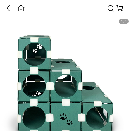
1
/
1