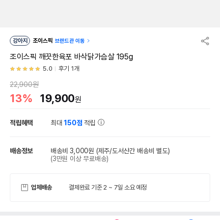
강아지
조이스픽
브랜드관 이동
조이스픽 깨끗한육포 바삭닭가슴살 195g
5.0
후기 1개
22,900원
13%
19,900
원
적립혜택
최대
150점
적립
배송정보
배송비 3,000원
(제주/도서산간 배송비 별도)
(3만원 이상 무료배송)
업체배송
결제완료 기준 2 ~ 7일 소요 예정