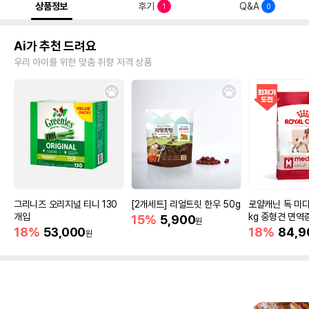
상품정보
후기
Q&A
1
0
Ai가 추천 드려요
우리 아이를 위한 맞춤 취향 저격 상품
그리니즈 오리지널 티니 130
[2개세트] 리얼트릿 한우 50g
로얄캐닌 독 미디
개입
kg 중형견 면역
15%
5,900
원
18%
53,000
18%
84,9
원