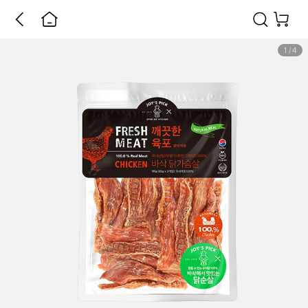
1
/
4