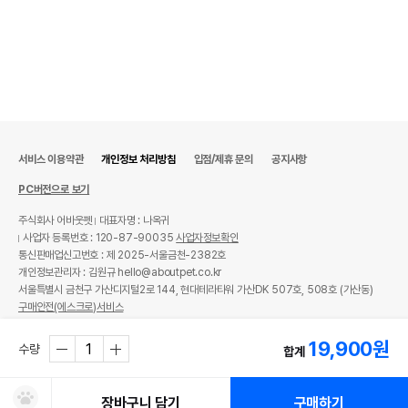
서비스 이용약관
개인정보 처리방침
입점/제휴 문의
공지사항
PC버전으로 보기
주식회사 어바웃펫
대표자명 : 나옥귀
사업자 등록번호 : 120-87-90035
사업자정보확인
통신판매업신고번호 : 제 2025-서울금천-2382호
개인정보관리자 : 김원규 hello@aboutpet.co.kr
서울특별시 금천구 가산디지털2로 144, 현대테라타워 가산DK 507호, 508호 (가산동)
구매안전(에스크로)서비스
© copyright (c) www.aboutpet.co.kr all rights reserved.
19,900
원
수량
합계
장바구니 담기
구매하기