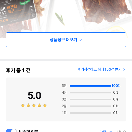
상품정보 더보기
후기 총
1
건
후기작성하고 최대 150점 받기
5
점
100
%
5.0
4
점
0
%
3
점
0
%
2
점
0
%
1
점
0
%
비슷한 리뷰