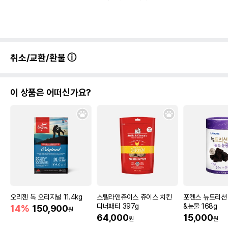
취소/교환/환불
이 상품은 어떠신가요?
오리젠 독 오리지널 11.4kg
스텔라앤츄이스 츄이스 치킨
포켄스 뉴트리션 
디너패티 397g
&눈물 168g
14%
150,900
원
64,000
15,000
원
원