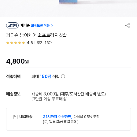
고양이
페디슨
브랜드관 이동
페디슨 냥이케어 소프트라지칫솔
4.8
후기 13개
4,800
원
적립혜택
최대
150점
적립
배송정보
배송비 3,000원
(제주/도서산간 배송비 별도)
(3만원 이상 무료배송)
내일배송
21시까지 주문하면,
다음날 95% 도착
(토, 일요일/공휴일 제외)