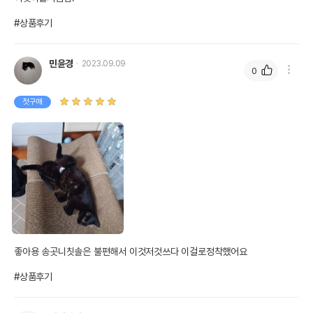
#상품후기
민윤경
2023.09.09
0
첫구매
좋아용 송곳니칫솔은 불편해서 이것저것쓰다 이걸로정착했어요

#상품후기