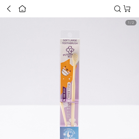
1
/
2