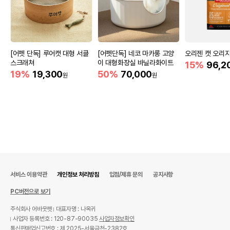
[어펫 단독] 루어캣 대형 서클
[어펫단독] 네코 마카롱 고양
오리젠 캣 오리지널
스크래쳐
이 대형화장실 바닐라화이트
15%
96,2
19%
19,300
50%
70,000
원
원
서비스 이용약관
개인정보 처리방침
입점/제휴 문의
공지사항
PC버전으로 보기
주식회사 어바웃펫
대표자명 : 나옥귀
사업자 등록번호 : 120-87-90035
사업자정보확인
통신판매업신고번호 : 제 2025-서울금천-2382호