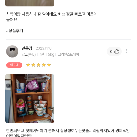
치약이랑 사용하니 잘 닦이네요 배송 정말 빠르고 마음에 

들어요

#상품후기
민윤경
2023.11.10
0
망고
(수컷)
1살
5kg
코리안쇼트헤어
재구매
한번써보고 첫째이닦이기 편해서 항상쟁여두는칫솔.. 리필까지있어 경제적임 
어펫이젤저렴함!
