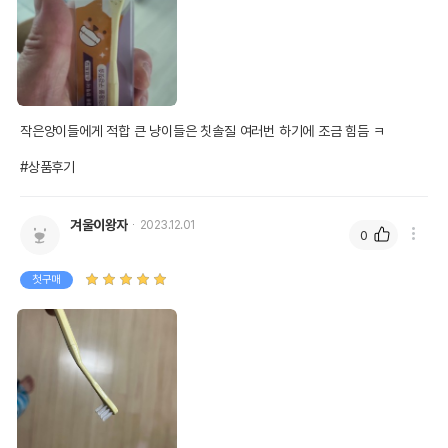
작은양이들에게 적합 큰 냥이들은 칫솔질 여러번 하기에 조금 힘듬 ㅋ

#상품후기
겨울이왕자
2023.12.01
0
첫구매