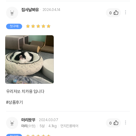
집사날봐유
2024.04.14
0
첫구매
우리저쏘 치카용 입니다

#상품후기
마리왓뚜
2024.03.07
0
마리
(수컷)
5살
4.1kg
먼치킨롱헤어