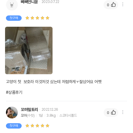
삐삐언니윤
2023.07.22
0
첫구매
고양이 첫  보호라 이것저것 샀는데 저렴하게ㅜ잘샀어요 어펫

#상품후기
꼬마밀토리
2022.12.26
0
꼬마
(수컷)
1살
3.8kg
스코티시폴드
첫구매