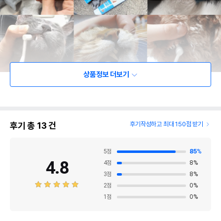
상품정보 더보기
후기 총
13
건
후기작성하고 최대 150점 받기
5
점
85
%
4.8
4
점
8
%
3
점
8
%
2
점
0
%
1
점
0
%