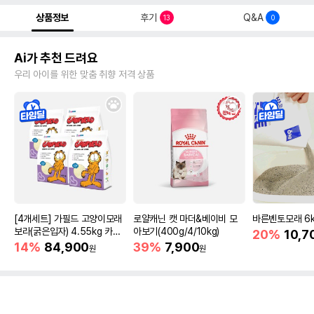
상품정보
후기
Q&A
13
0
Ai가 추천 드려요
우리 아이를 위한 맞춤 취향 저격 상품
[4개세트] 가필드 고양이모래
로얄캐닌 캣 마더&베이비 모
바른벤토모래 6
보라(굵은입자) 4.55kg 카사
아보기(400g/4/10kg)
20%
10,7
바모래
14%
84,900
39%
7,900
원
원