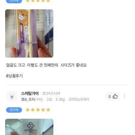
첫구매
얼굴도 크고  이빨도 큰 첫째한테  사이즈가 좋네요

#상품후기
스마일가이
2024.01.04
0
겸손, 또리
(수컷)
2살
3.3kg
코리안쇼트헤어
첫구매