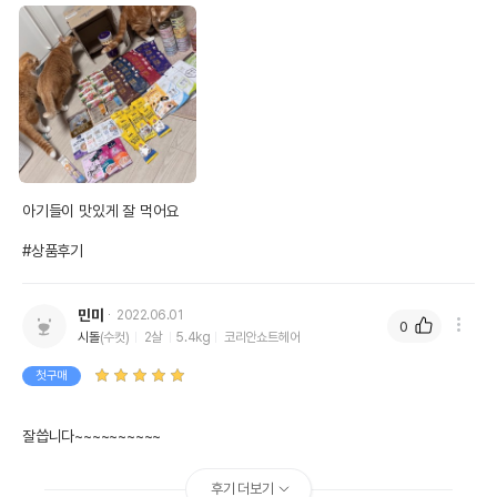
아기들이 맛있게 잘 먹어요

#상품후기
민미
2022.06.01
0
시돌
(수컷)
2살
5.4kg
코리안쇼트헤어
첫구매
잘씁니다~~~~~~~~~~
후기 더보기