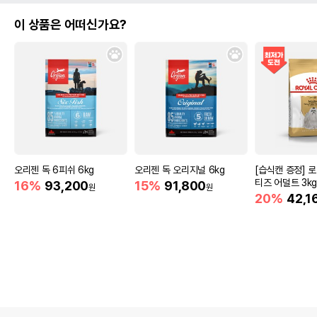
이 상품은 어떠신가요?
오리젠 독 6피쉬 6kg
오리젠 독 오리지널 6kg
[습식캔 증정] 
티즈 어덜트 3k
16%
93,200
15%
91,800
원
원
20%
42,1