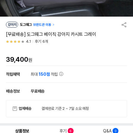
강아지
도그웨그
브랜드관 이동
[무료배송] 도그웨그 베이직 강아지 카시트 그레이
4.1
후기 6개
39,400
원
적립혜택
최대
150점
적립
배송정보
무료배송
업체배송
결제완료 기준 2 ~ 7일 소요 예정
상품정보
후기
Q&A
6
0