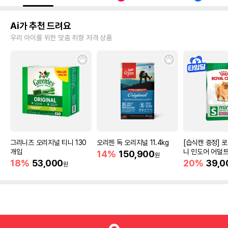
Ai가 추천 드려요
우리 아이를 위한 맞춤 취향 저격 상품
그리니즈 오리지널 티니 130
오리젠 독 오리지널 11.4kg
[습식캔 증정] 
개입
니 인도어 어덜트
14%
150,900
원
건강
18%
53,000
20%
39,0
원