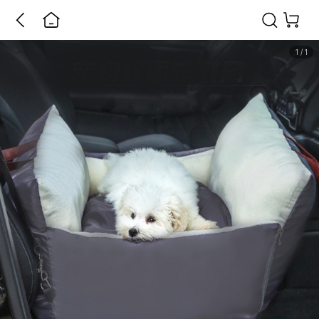
1
/
1