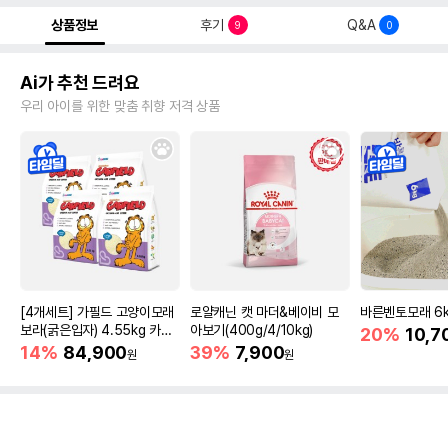
상품정보
후기
Q&A
9
0
Ai가 추천 드려요
우리 아이를 위한 맞춤 취향 저격 상품
[4개세트] 가필드 고양이모래
로얄캐닌 캣 마더&베이비 모
바른벤토모래 6
보라(굵은입자) 4.55kg 카사
아보기(400g/4/10kg)
20%
10,7
바모래
14%
84,900
39%
7,900
원
원