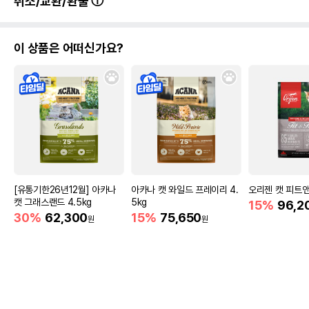
취소/교환/환불
이 상품은 어떠신가요?
[유통기한26년12월] 아카나
아카나 캣 와일드 프레이리 4.
오리젠 캣 피트앤
캣 그래스랜드 4.5kg
5kg
15%
96,2
30%
62,300
15%
75,650
원
원