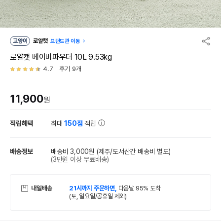
고양이
로얄캣
브랜드관 이동
로얄캣 베이비파우더 10L 9.53kg
4.7
후기 9개
11,900
원
적립혜택
최대
150점
적립
배송정보
배송비 3,000원
(제주/도서산간 배송비 별도)
(3만원 이상 무료배송)
내일배송
21시까지 주문하면,
다음날 95% 도착
(토, 일요일/공휴일 제외)