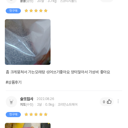
꿀꿀
(암컷)
20살
3.7kg
스코티시폴드
첫구매
상품 필수 정보
품명 및 모델명
로얄캣 베이비파우더 10L
법에 의한 인증,허가 등을
상품상세설명 참조
받았음을 확인할수 있는
경우 그에 대한 사항
좀 크게뭉쳐서 가는모래랑 섞어쓰기좋아요 양이많아서 가성비 좋아요

제조국 또는 원산지
중국
#상품후기
제조자,수입품의 경우
에이블스
수입자를 함께 표기
술또집사
2022.08.26
AS책임자와 전화번호
0
어바웃펫 // 1644-9601
또는 소비자상담 관련
치또
(수컷)
2살
0.5kg
코리안쇼트헤어
전화번호
첫구매
유통기한이 최소 2026.12.06이거나 그
이후인 상품이 출고됩니다.
유통기한