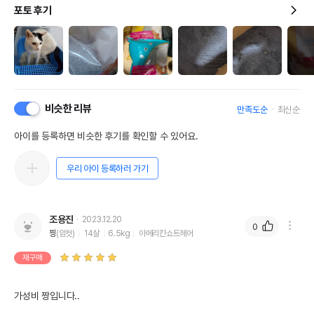
포토 후기
비슷한 리뷰
만족도순
최신순
아이를 등록하면 비슷한 후기를 확인할 수 있어요.
우리 아이 등록하러 가기
조용진
2023.12.20
0
찡
(암컷)
14살
6.5kg
아메리칸쇼트헤어
재구매
가성비 짱입니다..