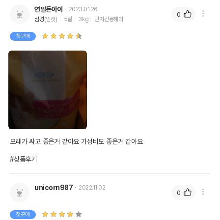
연필든아이
2023.01.26
0
심경
(암컷)
5살
3kg
먼치킨롱헤어
첫구매
모래가 싸고 좋은거 같아요 가성비도 좋은거 같아요

#상품후기
unicorn987
2022.11.02
0
첫구매