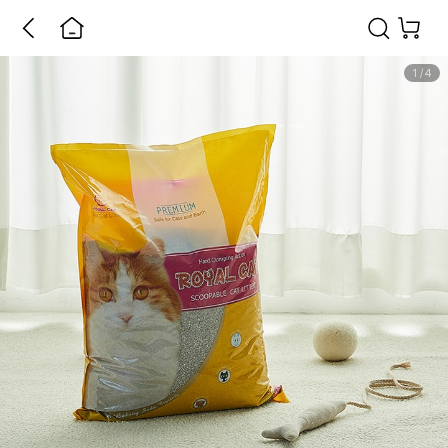
1
/
4