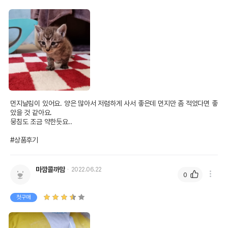
먼지날림이 있어요. 양은 많아서 저렴하게 사서 좋은데 먼지만 좀 적었다면 좋
았을 것 같아요. 

뭉침도 조금 약한듯요..

#상품후기
마깜콜까맘
2022.06.22
0
첫구매