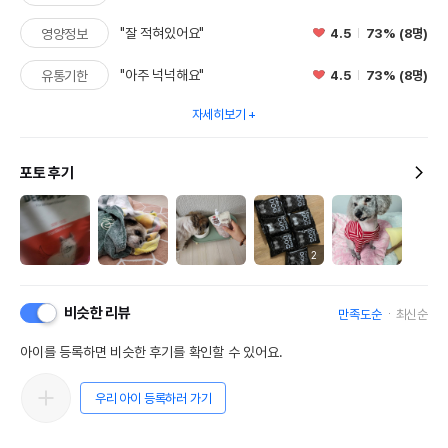
"잘 적혀있어요"
4.5
73% (8명)
영양정보
"아주 넉넉해요"
4.5
73% (8명)
유통기한
자세히보기
포토 후기
2
비슷한 리뷰
만족도순
최신순
아이를 등록하면 비슷한 후기를 확인할 수 있어요.
우리 아이 등록하러 가기