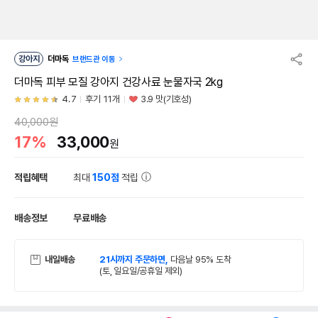
강아지
더마독
브랜드관 이동
더마독 피부 모질 강아지 건강사료 눈물자국 2kg
4.7
후기 11개
3.9 맛(기호성)
40,000원
17%
33,000
원
적립혜택
최대
150점
적립
배송정보
무료배송
내일배송
21시까지 주문하면,
다음날 95% 도착
(토, 일요일/공휴일 제외)