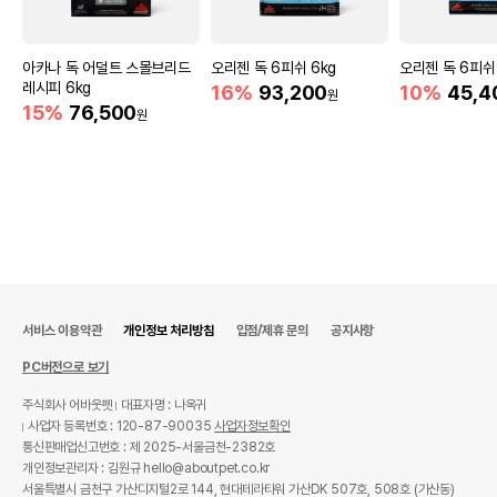
아카나 독 어덜트 스몰브리드
오리젠 독 6피쉬 6kg
오리젠 독 6피쉬 
레시피 6kg
16%
93,200
10%
45,4
원
15%
76,500
원
서비스 이용약관
개인정보 처리방침
입점/제휴 문의
공지사항
PC버전으로 보기
주식회사 어바웃펫
대표자명 : 나옥귀
사업자 등록번호 : 120-87-90035
사업자정보확인
통신판매업신고번호 : 제 2025-서울금천-2382호
개인정보관리자 : 김원규 hello@aboutpet.co.kr
서울특별시 금천구 가산디지털2로 144, 현대테라타워 가산DK 507호, 508호 (가산동)