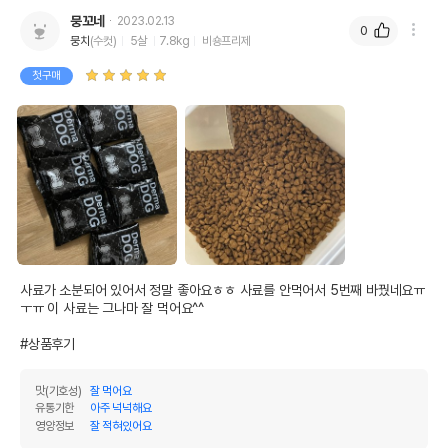
뭉꼬네
2023.02.13
0
뭉치
(수컷)
5살
7.8kg
비숑프리제
첫구매
사료가 소분되어 있어서 정말 좋아요ㅎㅎ 사료를 안먹어서 5번째 바꿨네요ㅠ
ㅜㅠ 이 사료는 그나마 잘 먹어요^^

#상품후기
맛(기호성)
잘 먹어요
유통기한
아주 넉넉해요
영양정보
잘 적혀있어요