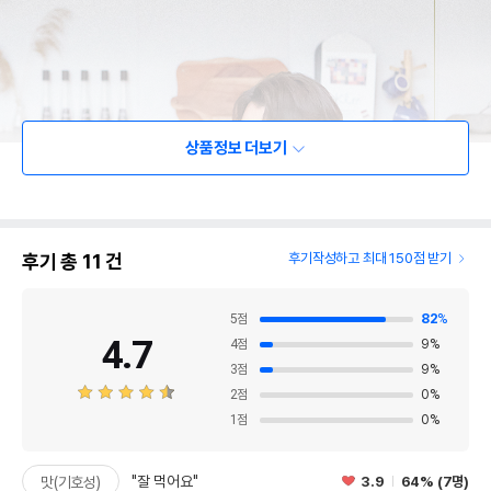
상품정보 더보기
후기 총
11
건
후기작성하고 최대 150점 받기
5
점
82
%
4.7
4
점
9
%
3
점
9
%
2
점
0
%
1
점
0
%
"잘 먹어요"
3.9
64% (7명)
맛(기호성)