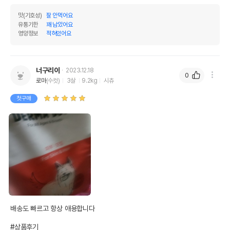
맛(기호성)
잘 안먹어요
유통기한
꽤 남았어요
영양정보
적혀있어요
너구리이
2023.12.18
0
로마
(수컷)
3살
9.2kg
시츄
첫구매
배송도 빠르고 항상 애용합니다

#상품후기