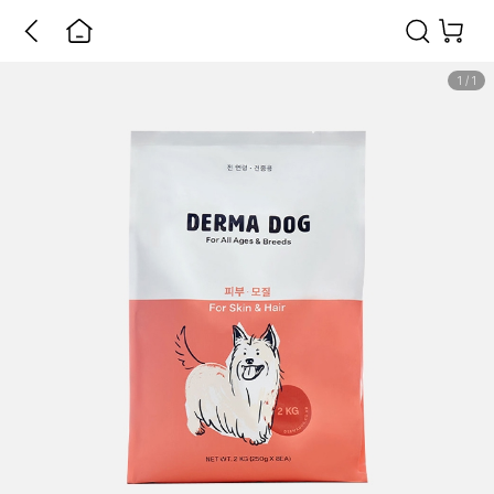
1
/
1