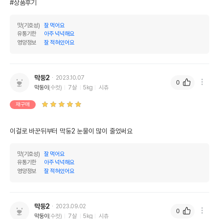
#상품후기
맛(기호성)
잘 먹어요
유통기한
아주 넉넉해요
영양정보
잘 적혀있어요
막둥2
2023.10.07
0
막둥이
(수컷)
7살
5kg
시츄
재구매
이걸로 바꾼뒤부터 막둥2 눈물이 많이 줄었써요
맛(기호성)
잘 먹어요
유통기한
아주 넉넉해요
영양정보
잘 적혀있어요
막둥2
2023.09.02
0
막둥이
(수컷)
7살
5kg
시츄