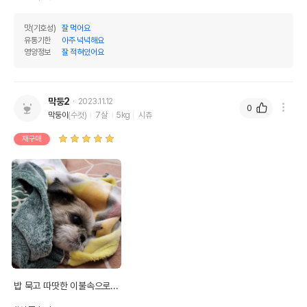
맛(기호성)
잘 먹어요
유통기한
아주 넉넉해요
영양정보
잘 적혀있어요
막둥2
2023.11.12
0
막둥이
(수컷)
7살
5kg
시츄
재구매
밥 묵고 따땃한 이불속으로...
