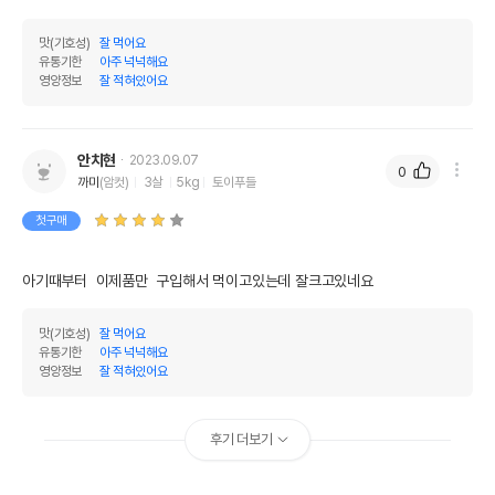
맛(기호성)
잘 먹어요
유통기한
아주 넉넉해요
영양정보
잘 적혀있어요
안치현
2023.09.07
0
까미
(암컷)
3살
5kg
토이푸들
첫구매
아기때부터  이제품만  구입해서 먹이고있는데 잘크고있네요
맛(기호성)
잘 먹어요
유통기한
아주 넉넉해요
영양정보
잘 적혀있어요
후기 더보기