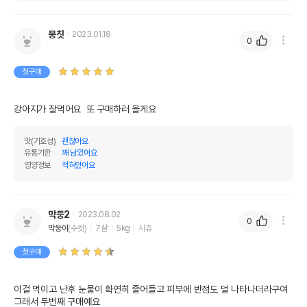
뭉칫
2023.01.18
0
첫구매
강아지가 잘먹어요  또 구매하러 올게요
맛(기호성)
괜찮아요
유통기한
꽤 남았어요
영양정보
적혀있어요
막둥2
2023.08.02
0
막둥이
(수컷)
7살
5kg
시츄
첫구매
이걸 먹이고 난후 눈물이 확연히 줄어들고 피부에 반점도 덜 나타나더라구여

그래서 두번째 구매예요