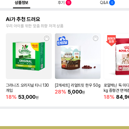
상품정보
후기
Q&A
11
0
Ai가 추천 드려요
우리 아이를 위한 맞춤 취향 저격 상품
그리니즈 오리지널 티니 130
[2개세트] 리얼트릿 한우 50g
로얄캐닌 독 미디
개입
kg 중형견 면역
28%
5,000
원
18%
53,000
18%
84,9
원