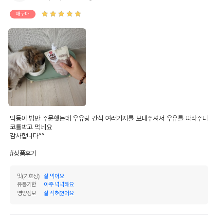
재구매
막둥이 밥만 주문햇는데 우유랑 간식 여러가지를 보내주셔서 우유를 따라주니 
코를박고 먹네요

감사합니다^^

#상품후기
맛(기호성)
잘 먹어요
유통기한
아주 넉넉해요
영양정보
잘 적혀있어요