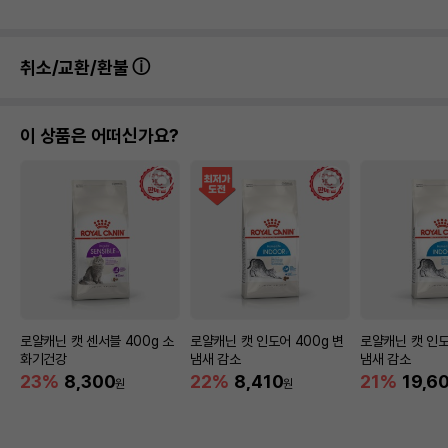
취소/교환/환불
이 상품은 어떠신가요?
로얄캐닌 캣 센서블 400g 소
로얄캐닌 캣 인도어 400g 변
로얄캐닌 캣 인도어
화기건강
냄새 감소
냄새 감소
23%
8,300
22%
8,410
21%
19,6
원
원