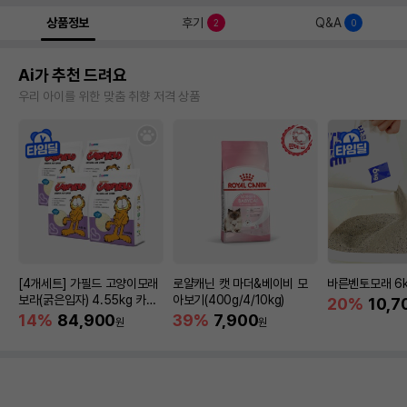
상품정보
후기
Q&A
2
0
Ai가 추천 드려요
우리 아이를 위한 맞춤 취향 저격 상품
[4개세트] 가필드 고양이모래
로얄캐닌 캣 마더&베이비 모
바른벤토모래 6
보라(굵은입자) 4.55kg 카사
아보기(400g/4/10kg)
20%
10,7
바모래
14%
84,900
39%
7,900
원
원