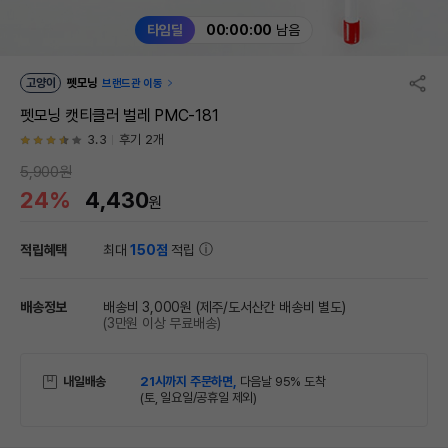
타임딜
00:00:00
남음
고양이
펫모닝
브랜드관 이동
펫모닝 캣티클러 벌레 PMC-181
3.3
후기 2개
5,900원
24%
4,430
원
적립혜택
최대
150점
적립
배송정보
배송비 3,000원
(제주/도서산간 배송비 별도)
(3만원 이상 무료배송)
내일배송
21시까지 주문하면,
다음날 95% 도착
(토, 일요일/공휴일 제외)