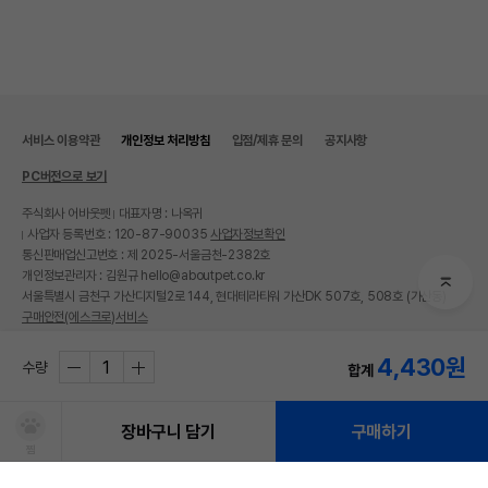
서비스 이용약관
개인정보 처리방침
입점/제휴 문의
공지사항
PC버전으로 보기
주식회사 어바웃펫
대표자명 : 나옥귀
사업자 등록번호 : 120-87-90035
사업자정보확인
통신판매업신고번호 : 제 2025-서울금천-2382호
개인정보관리자 : 김원규 hello@aboutpet.co.kr
서울특별시 금천구 가산디지털2로 144, 현대테라타워 가산DK 507호, 508호 (가산동)
구매안전(에스크로)서비스
© copyright (c) www.aboutpet.co.kr all rights reserved.
4,430
원
수량
합계
장바구니 담기
구매하기
찜