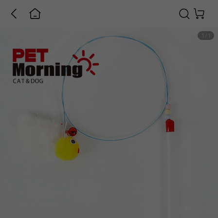
1
/
1