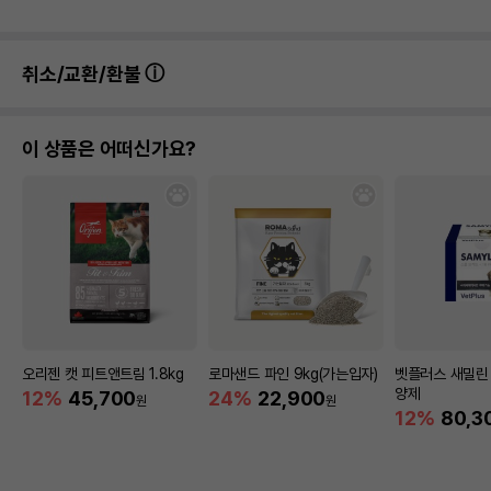
취소/교환/환불
이 상품은 어떠신가요?
오리젠 캣 피트앤트림 1.8kg
로마샌드 파인 9kg(가는입자)
벳플러스 새밀린 
양제
12%
45,700
24%
22,900
원
원
12%
80,3