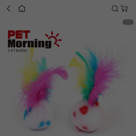
1
/
2