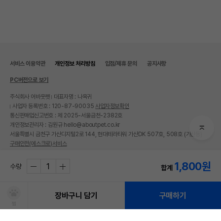
서비스 이용약관
개인정보 처리방침
입점/제휴 문의
공지사항
PC버전으로 보기
주식회사 어바웃펫
대표자명 : 나옥귀
사업자 등록번호 : 120-87-90035
사업자정보확인
통신판매업신고번호 : 제 2025-서울금천-2382호
개인정보관리자 : 김원규 hello@aboutpet.co.kr
서울특별시 금천구 가산디지털2로 144, 현대테라타워 가산DK 507호, 508호 (가산동)
상품 필수 정보
구매안전(에스크로)서비스
© copyright (c) www.aboutpet.co.kr all rights reserved.
품명 및 모델명
펫모닝 폼폼볼 깃털 PMC-115
1,800
원
수량
합계
법에 의한 인증,허가 등을
상품상세설명 참조
받았음을 확인할수 있는
장바구니 담기
구매하기
경우 그에 대한 사항
찜
제조국 또는 원산지
대한민국