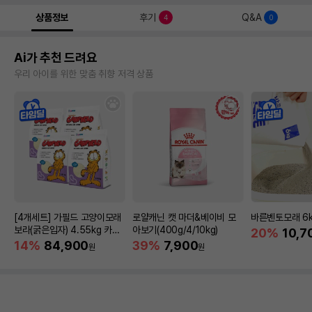
상품정보
후기
Q&A
4
0
Ai가 추천 드려요
우리 아이를 위한 맞춤 취향 저격 상품
[4개세트] 가필드 고양이모래
로얄캐닌 캣 마더&베이비 모
바른벤토모래 6
보라(굵은입자) 4.55kg 카사
아보기(400g/4/10kg)
20%
10,7
바모래
14%
84,900
39%
7,900
원
원