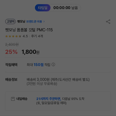
타임딜
00:00:00
남음
고양이
펫모닝
브랜드관 이동
펫모닝 폼폼볼 깃털 PMC-115
4.5
후기 4개
2,400원
25%
1,800
원
적립혜택
최대
150점
적립
배송정보
배송비 3,000원
(제주/도서산간 배송비 별도)
(3만원 이상 무료배송)
내일배송
21시까지 주문하면,
다음날 95% 도착
(토, 일요일/공휴일 제외)