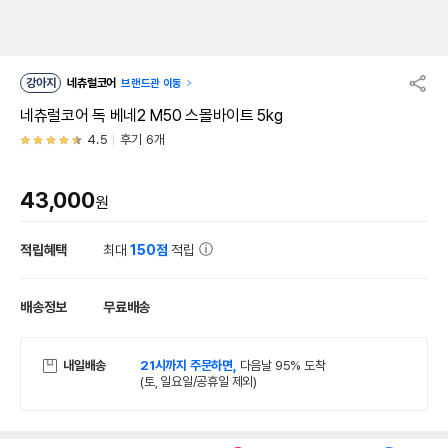
강아지
네츄럴코어
브랜드관 이동
네츄럴코어 독 베네2 M50 스몰바이트 5kg
4.5
후기 6개
43,000
원
적립혜택
최대
150점
적립
배송정보
무료배송
내일배송
21시까지 주문하면,
다음날 95% 도착
(토, 일요일/공휴일 제외)