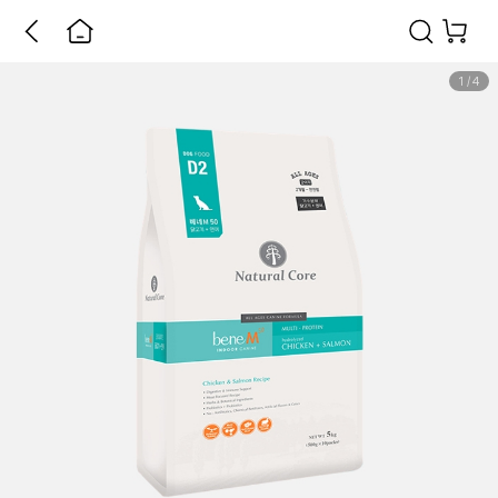
1
/
4