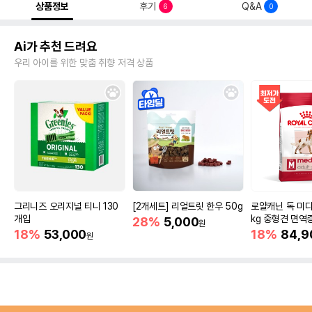
상품정보
후기
Q&A
6
0
Ai가 추천 드려요
우리 아이를 위한 맞춤 취향 저격 상품
그리니즈 오리지널 티니 130
[2개세트] 리얼트릿 한우 50g
로얄캐닌 독 미디
개입
kg 중형견 면역
28%
5,000
원
18%
53,000
18%
84,9
원