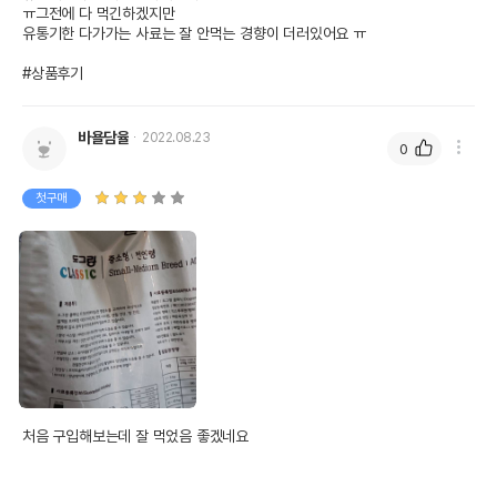
ㅠ그전에 다 먹긴하겠지만

유통기한 다가가는 사료는 잘 안먹는 경향이 더러있어요 ㅠ

#상품후기
바욜담율
2022.08.23
0
첫구매
처음 구입해보는데 잘 먹었음 좋겠네요