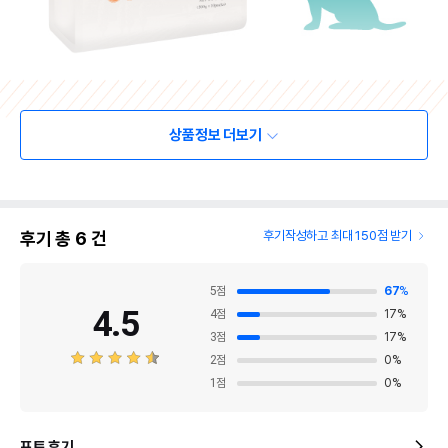
상품정보 더보기
후기 총
6
건
후기작성하고 최대 150점 받기
5
점
67
%
4.5
4
점
17
%
3
점
17
%
2
점
0
%
1
점
0
%
포토 후기