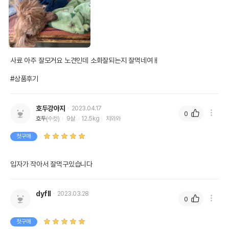
사료 아주 잘모거요 노견인데 소화잘되는지 잘먹네여ㅐ

#상품후기
호두강아지
2023.04.17
0
호두
(수컷)
9살
12.5kg
치와와
첫구매
입자가 작아서 잘먹구있습니다
dyfll
2023.03.28
0
첫구매