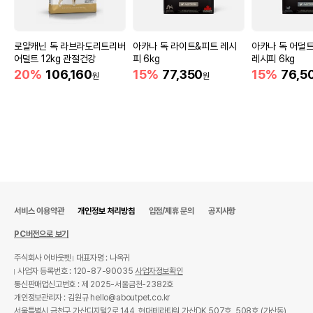
로얄캐닌 독 라브라도리트리버
아카나 독 라이트&피트 레시
아카나 독 어덜
어덜트 12kg 관절건강
피 6kg
레시피 6kg
20%
106,160
15%
77,350
15%
76,5
원
원
서비스 이용약관
개인정보 처리방침
입점/제휴 문의
공지사항
PC버전으로 보기
주식회사 어바웃펫
대표자명 : 나옥귀
사업자 등록번호 : 120-87-90035
사업자정보확인
통신판매업신고번호 : 제 2025-서울금천-2382호
개인정보관리자 : 김원규 hello@aboutpet.co.kr
서울특별시 금천구 가산디지털2로 144, 현대테라타워 가산DK 507호, 508호 (가산동)