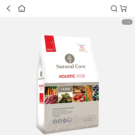
1
/
4