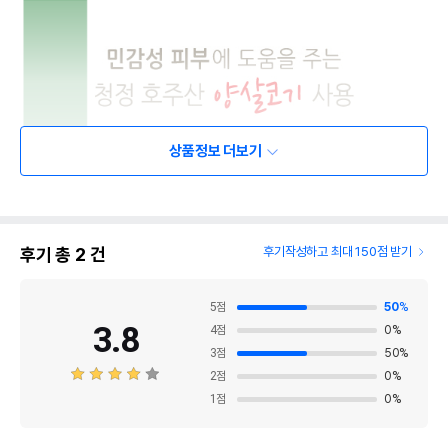
상품정보 더보기
후기 총
2
건
후기작성하고 최대 150점 받기
5
점
50
%
3.8
4
점
0
%
3
점
50
%
2
점
0
%
1
점
0
%