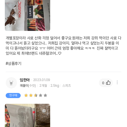
개별포장이라 사료 산화 걱정 덜어서 좋구요 원래는 저희 강쥐 먹이던 사료 다 
먹이고나서 뜯고 싶었으나.. 저희집 강아지. 얼마나 먹고 싶었는지 두봉을 이
미 다 뜯어놨더라구요 ㅜㅜ 어머 근데 엄청 좋아해요 ㅋㅋㅋ  진짜 잘먹이고 
있어요 제 최애브랜드 네츄럴코어..♡

#상품후기
임한아
2023.01.09
0
깨물이
(수컷)
2개월
2.5kg
스피츠
첫구매