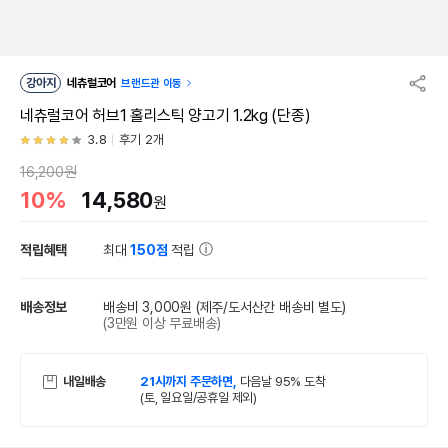
강아지
네츄럴코어
브랜드관 이동
네츄럴코어 허브1 홀리스틱 양고기 1.2kg (단종)
3.8
후기 2개
16,200원
10%
14,580
원
적립혜택
최대
150점
적립
배송정보
배송비 3,000원
(제주/도서산간 배송비 별도)
(3만원 이상 무료배송)
내일배송
21시까지 주문하면,
다음날 95% 도착
(토, 일요일/공휴일 제외)