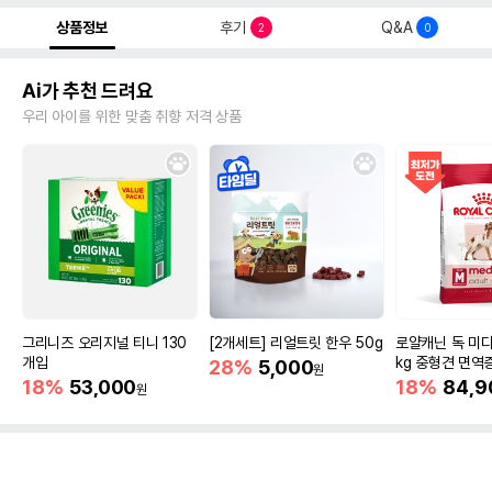
상품정보
후기
Q&A
2
0
Ai가 추천 드려요
우리 아이를 위한 맞춤 취향 저격 상품
그리니즈 오리지널 티니 130
[2개세트] 리얼트릿 한우 50g
로얄캐닌 독 미디
개입
kg 중형견 면역
28%
5,000
원
18%
53,000
18%
84,9
원