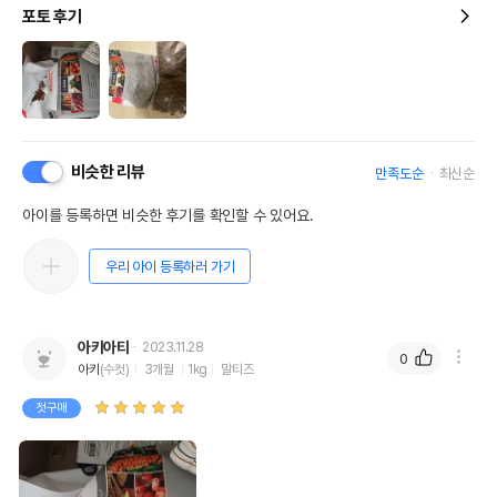
포토 후기
비슷한 리뷰
만족도순
최신순
아이를 등록하면 비슷한 후기를 확인할 수 있어요.
우리 아이 등록하러 가기
아키아티
2023.11.28
0
아키
(수컷)
3개월
1kg
말티즈
첫구매