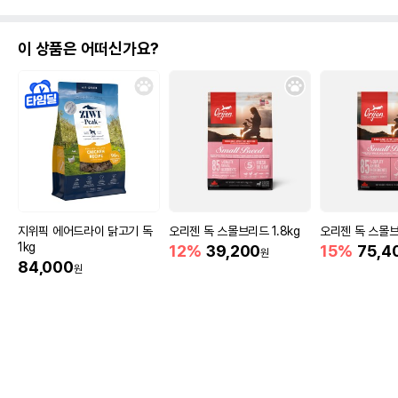
이 상품은 어떠신가요?
지위픽 에어드라이 닭고기 독
오리젠 독 스몰브리드 1.8kg
오리젠 독 스몰브
1kg
12%
39,200
15%
75,4
원
84,000
원