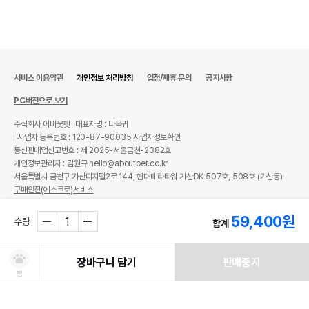
서비스 이용약관
개인정보 처리방침
입점/제휴 문의
공지사항
PC버전으로 보기
주식회사 어바웃펫
대표자명 : 나옥귀
사업자 등록번호 : 120-87-90035
사업자정보확인
통신판매업신고번호 : 제 2025-서울금천-2382호
개인정보관리자 : 김원규 hello@aboutpet.co.kr
서울특별시 금천구 가산디지털2로 144, 현대테라타워 가산DK 507호, 508호 (가산동)
구매안전(에스크로)서비스
© copyright (c) www.aboutpet.co.kr all rights reserved.
59,400
원
수량
합계
장바구니 담기
판매중지
찜
쿠폰보기
적립혜택
취소/ 교환/ 환불
유통기한 임박 상품
최저가 도전 상품