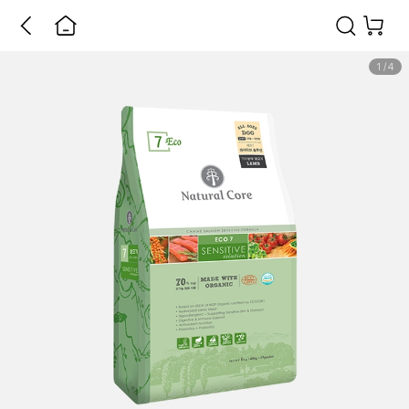
1
/
4