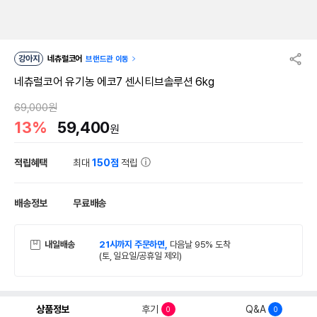
강아지
네츄럴코어
브랜드관 이동
네츄럴코어 유기농 에코7 센시티브솔루션 6kg
69,000원
13%
59,400
원
적립혜택
최대
150점
적립
배송정보
무료배송
내일배송
21시까지 주문하면,
다음날 95% 도착
(토, 일요일/공휴일 제외)
상품정보
후기
Q&A
0
0