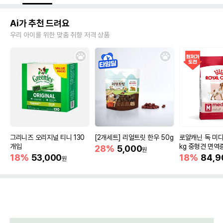
Ai가 추천 드려요
우리 아이를 위한 맞춤 취향 저격 상품
그리니즈 오리지널 티니 130
[2개세트] 리얼트릿 한우 50g
로얄캐닌 독 미디
개입
kg 중형견 면역
28%
5,000
원
18%
53,000
18%
84,9
원