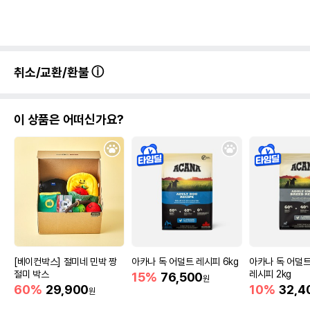
취소/교환/환불
이 상품은 어떠신가요?
[베이컨박스] 절미네 민박 짱
아카나 독 어덜트 레시피 6kg
아카나 독 어덜
절미 박스
레시피 2kg
15%
76,500
원
60%
29,900
10%
32,4
원