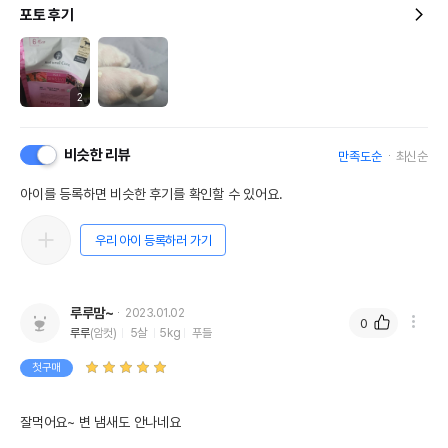
포토 후기
2
비슷한 리뷰
만족도순
최신순
아이를 등록하면 비슷한 후기를 확인할 수 있어요.
우리 아이 등록하러 가기
루루맘~
2023.01.02
0
루루
(암컷)
5살
5kg
푸들
첫구매
잘먹어요~ 변 냄새도 안나네요