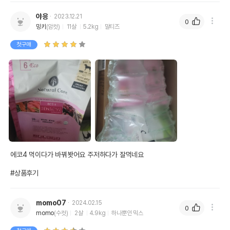
야응
2023.12.21
0
밍키
(암컷)
11살
5.2kg
말티즈
첫구매
에코4 먹이다가 바꿔봣어요 주저하다가 잘먹네요

#상품후기
momo07
2024.02.15
0
momo
(수컷)
2살
4.9kg
하나뿐인 믹스