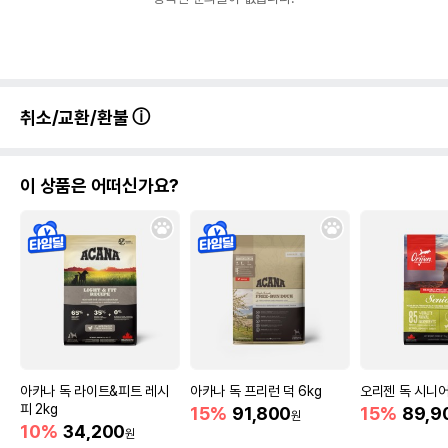
취소/교환/환불
이 상품은 어떠신가요?
아카나 독 라이트&피트 레시
아카나 독 프리런 덕 6kg
오리젠 독 시니어
피 2kg
15%
91,800
15%
89,9
원
10%
34,200
원