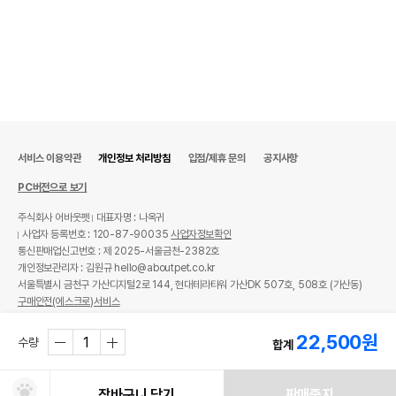
서비스 이용약관
개인정보 처리방침
입점/제휴 문의
공지사항
PC버전으로 보기
주식회사 어바웃펫
대표자명 : 나옥귀
사업자 등록번호 : 120-87-90035
사업자정보확인
통신판매업신고번호 : 제 2025-서울금천-2382호
개인정보관리자 : 김원규 hello@aboutpet.co.kr
서울특별시 금천구 가산디지털2로 144, 현대테라타워 가산DK 507호, 508호 (가산동)
구매안전(에스크로)서비스
© copyright (c) www.aboutpet.co.kr all rights reserved.
22,500
원
수량
합계
장바구니 담기
판매중지