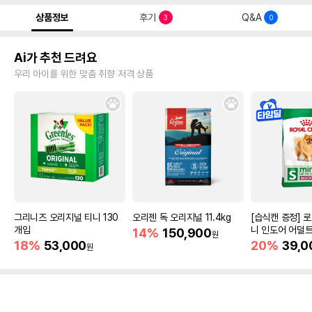
상품정보
후기
Q&A
3
0
Ai가 추천 드려요
우리 아이를 위한 맞춤 취향 저격 상품
그리니즈 오리지널 티니 130
오리젠 독 오리지널 11.4kg
[습식캔 증정] 
개입
니 인도어 어덜트
14%
150,900
원
건강
18%
53,000
20%
39,0
원