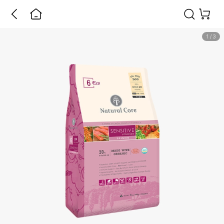
1
/
3