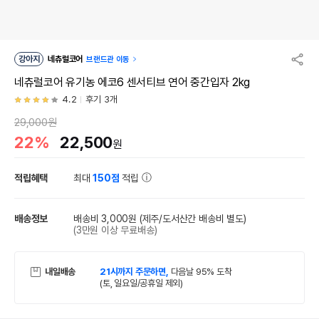
강아지
네츄럴코어
브랜드관 이동
네츄럴코어 유기농 에코6 센서티브 연어 중간입자 2kg
4.2
후기 3개
29,000원
22%
22,500
원
적립혜택
최대
150점
적립
배송정보
배송비 3,000원
(제주/도서산간 배송비 별도)
(3만원 이상 무료배송)
내일배송
21시까지 주문하면,
다음날 95% 도착
(토, 일요일/공휴일 제외)