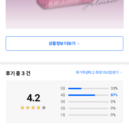
상품정보 더보기
후기 총
3
건
후기작성하고 최대 150점 받기
5
점
33
%
4.2
4
점
67
%
3
점
0
%
2
점
0
%
1
점
0
%