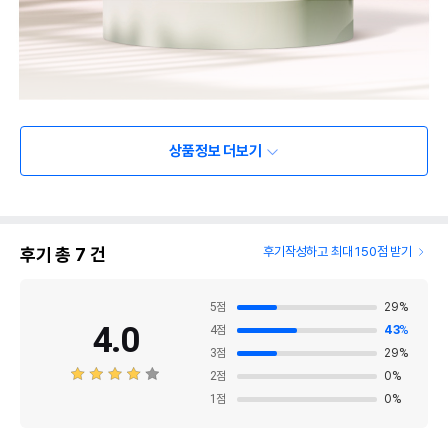
상품정보 더보기
후기 총
7
건
후기작성하고 최대 150점 받기
5
점
29
%
4.0
4
점
43
%
3
점
29
%
2
점
0
%
1
점
0
%