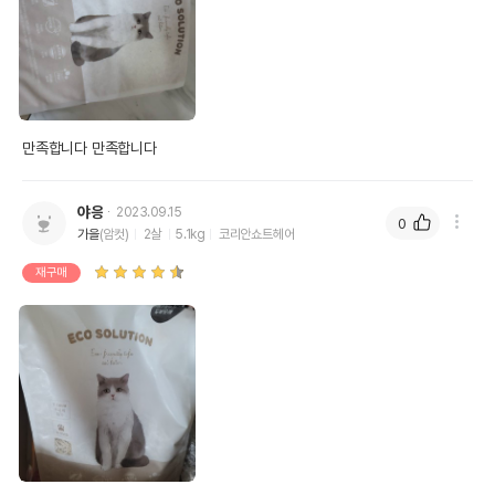
만족합니다 만족합니다 
야응
2023.09.15
0
가을
(암컷)
2살
5.1kg
코리안쇼트헤어
재구매