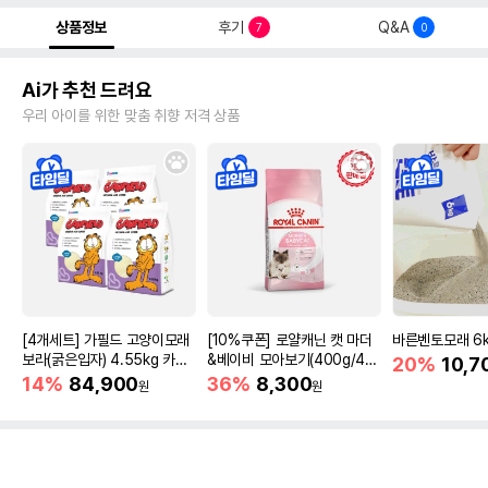
상품정보
후기
Q&A
7
0
Ai가 추천 드려요
우리 아이를 위한 맞춤 취향 저격 상품
[4개세트] 가필드 고양이모래
[10%쿠폰] 로얄캐닌 캣 마더
바른벤토모래 6
보라(굵은입자) 4.55kg 카사
&베이비 모아보기(400g/4/1
20%
10,7
바모래
0kg)
14%
84,900
36%
8,300
원
원