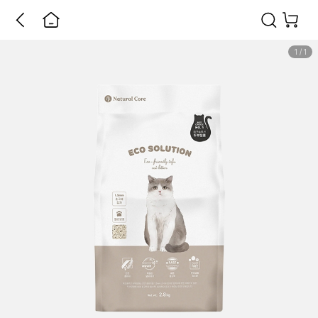
1
/
1