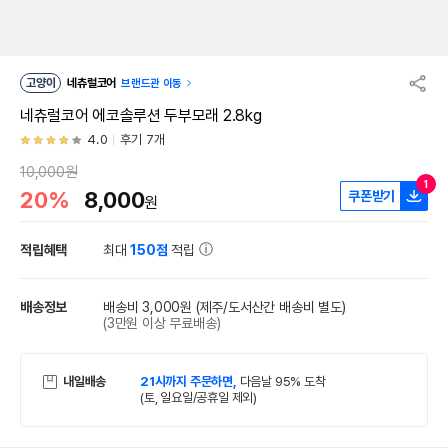
고양이
네츄럴코어
브랜드관 이동
네츄럴코어 에코솔루션 두부모래 2.8kg
4.0
후기 7개
10,000원
1
20%
8,000
쿠폰받기
원
적립혜택
최대
150점
적립
배송정보
배송비 3,000원
(제주/도서산간 배송비 별도)
(3만원 이상 무료배송)
내일배송
21시까지 주문하면,
다음날 95% 도착
(토, 일요일/공휴일 제외)