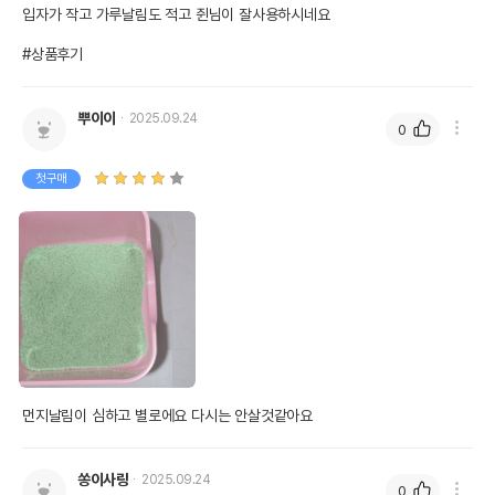
입자가 작고 가루날림도 적고 쥔님이 잘사용하시네요 

#상품후기
뿌이이
2025.09.24
0
첫구매
먼지날림이 심하고 별로에요 다시는 안살것같아요
쏭이사랑
2025.09.24
0