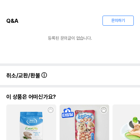
품명 및 모델명
네츄럴코어 에코솔루션 두부모래 2.8kg
Q&A
문의하기
법에 의한 인증,허가 등을
상품상세설명 참조
받았음을 확인할수 있는
경우 그에 대한 사항
등록된 문의글이 없습니다.
제조국 또는 원산지
중국
"ZHENYU TRADING(QINGDAO)
제조자,수입품의 경우
수입자를 함께 표기
CO.,LTD"
AS책임자와 전화번호
취소/교환/환불
어바웃펫 // 1644-9601
또는 소비자상담 관련
전화번호
이 상품은 어떠신가요?
유통기한이 최소 2026.12.08이거나 그
이후인 상품이 출고됩니다.
유통기한
단, 상품명에 유통기한 명시된 경우, 해당
유통기한을 따릅니다.