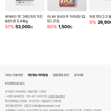
퓨어비타 캣 그레인프리 치킨
이나바 토비츠쿠 가리비맛 (Q
하겐 캣잇 2.0 
&완두콩 5.44kg
SC-212)
3%
26,90
31%
53,000
50%
1,500
원
원
서비스 이용약관
개인정보 처리방침
입점/제휴 문의
공지사항
PC버전으로 보기
주식회사 어바웃펫
대표자명 : 나옥귀
사업자 등록번호 : 120-87-90035
사업자정보확인
통신판매업신고번호 : 제 2025-서울금천-2382호
개인정보관리자 : 김원규 hello@aboutpet.co.kr
서울특별시 금천구 가산디지털2로 144, 현대테라타워 가산DK 507호, 508호 (가산동)