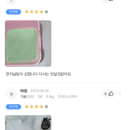
첫구매
먼지날림이 심합니다 다시는 안살것같아요
야응
2023.08.26
0
가을
(암컷)
2살
5.1kg
코리안쇼트헤어
첫구매