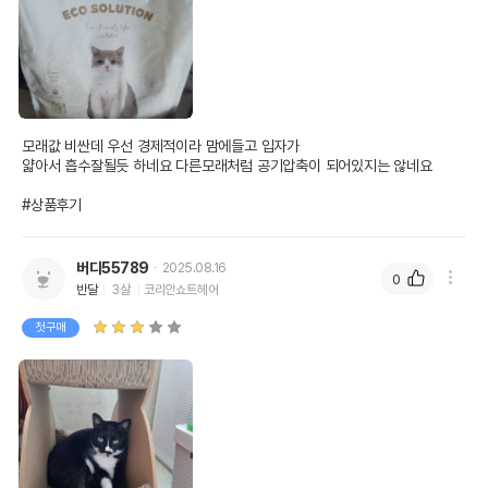
모래값 비싼데 우선 경제적이라 맘에들고 입자가

얇아서 흡수잘될듯 하네요 다른모래처럼 공기압축이 되어있지는 않네요 

#상품후기
버디55789
2025.08.16
0
반달
3살
코리안쇼트헤어
첫구매