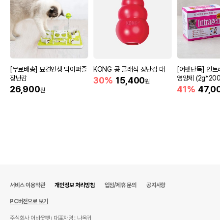
[무료배송] 묘견인생 먹이퍼즐
KONG 콩 클래식 장난감 대
[어펫단독] 인트
장난감
영양제 (2g*200
30%
15,400
원
26,900
41%
47,0
원
서비스 이용약관
개인정보 처리방침
입점/제휴 문의
공지사항
PC버전으로 보기
주식회사 어바웃펫
대표자명 : 나옥귀