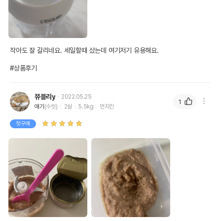
작아도 잘 갈리네요. 세일할때 샀는데 여기저기 유용해요.

#상품후기
쮸블리y
2022.05.25
1
애기
(수컷)
2살
5.5kg
먼치킨
첫구매