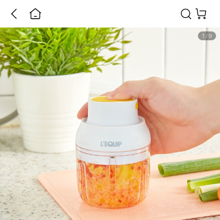
1
/
9