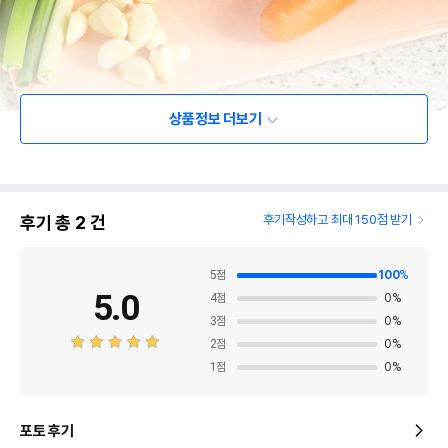
상품정보 더보기
후기 총
2
건
후기작성하고 최대 150점 받기
5
점
100
%
5.0
4
점
0
%
3
점
0
%
2
점
0
%
1
점
0
%
포토 후기