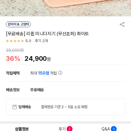
강아지 & 고양이
[무료배송] 리큅 미니다지기 (무선쵸퍼) 화이트
5.0
후기 2개
39,000원
36%
24,900
원
적립혜택
최대
150점
적립
배송정보
무료배송
업체배송
결제완료 기준 2 ~ 5일 소요 예정
상품정보
후기
Q&A
2
0