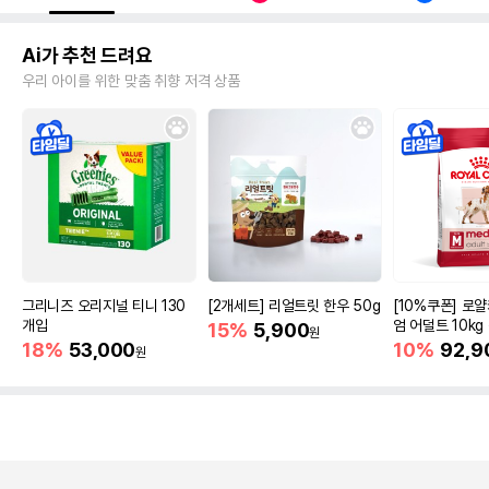
Ai가 추천 드려요
우리 아이를 위한 맞춤 취향 저격 상품
그리니즈 오리지널 티니 130
[2개세트] 리얼트릿 한우 50g
[10%쿠폰] 로
개입
엄 어덜트 10kg
15%
5,900
원
증진
18%
53,000
10%
92,9
원